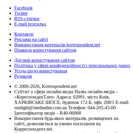
Facebook
Twitter
RSS-стрічки
E-mail розсилка
Контакти
Реклама на сайті
Використання матеріалів korrespondent.net
Правила користування сайтом
Договір користування сайтом
Політика у сфері конфіденційності і персональних даних
Угода щодо користування
Редакція
© 2000-2026, Korrespondent.net
Суб'єкт у сфері онлайн-медіа Назва онлайн-медіа –
«КореспонденТ.net» Адреса: 02091, місто Київ,
ХАРКІВСЬКЕ ШОСЕ, будинок 172-Б, офіс 208/1 E-mail:
sunlight@mediadim.com.ua
Телефон: 044-205-43-00
Ідентифікатор медіа – R40-06068
Використання будь-яких матеріалів, розміщених на
сайті, дозволяється за умови посилання на
Корреспондент.net.