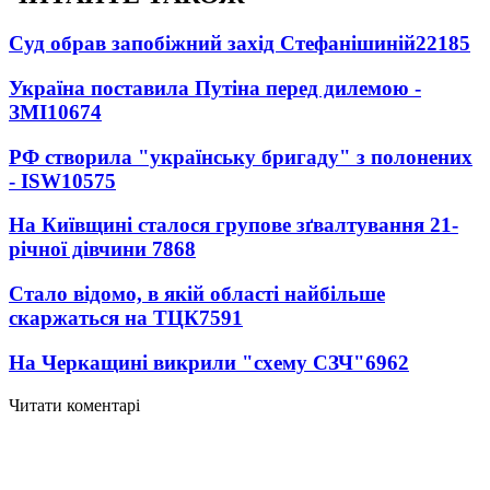
Суд обрав запобіжний захід Стефанішиній
22185
Україна поставила Путіна перед дилемою -
ЗМІ
10674
РФ створила "українську бригаду" з полонених
- ISW
10575
На Київщині сталося групове зґвалтування 21-
річної дівчини
7868
Стало відомо, в якій області найбільше
скаржаться на ТЦК
7591
На Черкащині викрили "схему СЗЧ"
6962
Читати коментарі