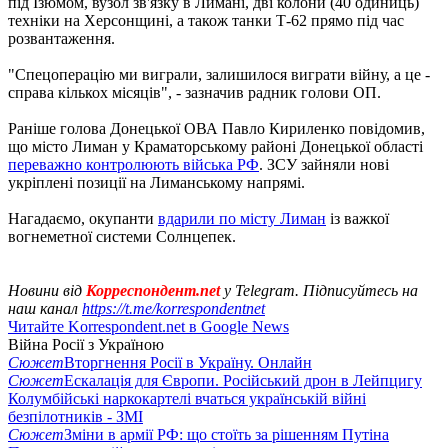
під Ізюмом, вузол зв'язку в Лимані, дві колони (40 одиниць)
техніки на Херсонщині, а також танки Т-62 прямо під час
розвантаження.
"Спецоперацію ми виграли, залишилося виграти війну, а це -
справа кількох місяців", - зазначив радник голови ОП.
Раніше голова Донецької ОВА Павло Кириленко повідомив,
що місто Лиман у Краматорському районі Донецької області
переважно контролюють війська РФ
. ЗСУ зайняли нові
укріплені позиції на Лиманському напрямі.
Нагадаємо, окупанти
вдарили по місту Лиман
із важкої
вогнеметної системи Солнцепек.
Новини від
Корреспондент.net
у Telegram. Підписуйтесь на
наш канал
https://t.me/korrespondentnet
Читайте Korrespondent.net в Google News
Війна Росії з Україною
Сюжет
Вторгнення Росії в Україну. Онлайн
Сюжет
Ескалація для Європи. Російський дрон в Лейпцигу
Колумбійські наркокартелі вчаться українській війні
безпілотників - ЗМІ
Сюжет
Зміни в армії РФ: що стоїть за рішенням Путіна