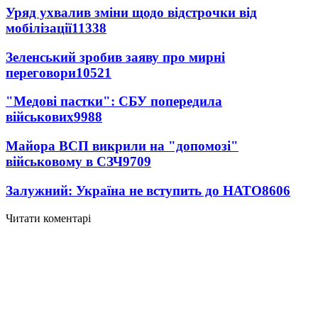
Уряд ухвалив зміни щодо відстрочки від
мобілізації
11338
Зеленський зробив заяву про мирні
переговори
10521
"Медові пастки": СБУ попередила
військових
9988
Майора ВСП викрили на "допомозі"
військовому в СЗЧ
9709
Залужний: Україна не вступить до НАТО
8606
Читати коментарі