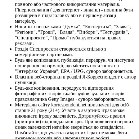
повного або часткового використання матеріалів.
Гіперпосилання ( для інтернет - видань) - повинна бути
розміщена в підзаголовку або в першому абзаці
матеріалу.
Новини з позначками "Думка", "Експертиза", "Заява",
"Регіони", "Гроші", "Влада", "Вибори", "Тест-драйв",
"Спецпроекти", "Промо" публікуються на правах
реклами.
Розділ Спецпроекти створюється спільно з
комерційними партнерами.
Будь яке копіювання, публікація, передрук, чи наступне
поширення інформації, що містить посилання на
"Інтерфакс-Україна", EPA / UPG, суворо забороняється.
Власник веб-сторінки в розділі Я-Корреспондент є автор
публікації.
Будь-яке копіювання, передрук та відтворення
фотографічних творів та/або аудіовізуальних творів
правовласника Getty Images - суворо забороняється.
Матеріали сайту korrespondent.net призначені для осіб
старше 21 року (21+). Участь в азартних іграх може
викликати ігрову залежність. Дотримуйтесь правил
(принципів) відповідальної гри. При виявленні перших
ознак залежності негайно зверніться до спеціаліста.
Пам'ятайте, що участь в азартних іграх не може бути
джерелом доходів або альтернативою роботі.