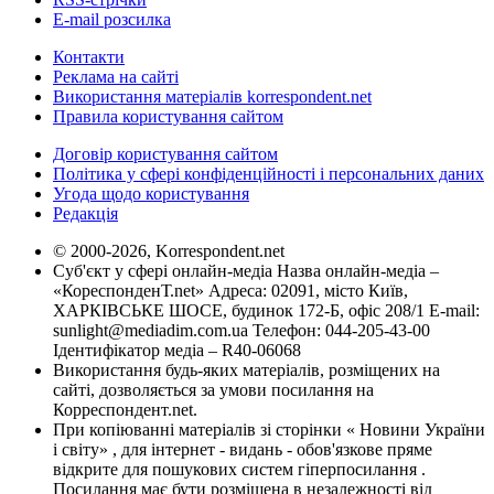
E-mail розсилка
Контакти
Реклама на сайті
Використання матеріалів korrespondent.net
Правила користування сайтом
Договір користування сайтом
Політика у сфері конфіденційності і персональних даних
Угода щодо користування
Редакція
© 2000-2026, Korrespondent.net
Суб'єкт у сфері онлайн-медіа Назва онлайн-медіа –
«КореспонденТ.net» Адреса: 02091, місто Київ,
ХАРКІВСЬКЕ ШОСЕ, будинок 172-Б, офіс 208/1 E-mail:
sunlight@mediadim.com.ua
Телефон: 044-205-43-00
Ідентифікатор медіа – R40-06068
Використання будь-яких матеріалів, розміщених на
сайті, дозволяється за умови посилання на
Корреспондент.net.
При копіюванні матеріалів зі сторінки « Новини України
і світу» , для інтернет - видань - обов'язкове пряме
відкрите для пошукових систем гіперпосилання .
Посилання має бути розміщена в незалежності від