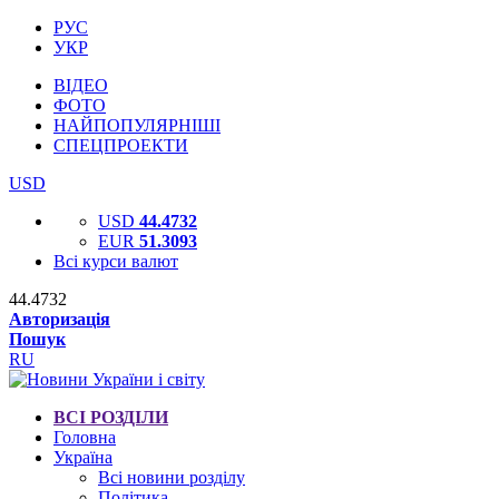
РУС
УКР
ВІДЕО
ФОТО
НАЙПОПУЛЯРНІШІ
СПЕЦПРОЕКТИ
USD
USD
44.4732
EUR
51.3093
Всі курси валют
44.4732
Авторизація
Пошук
RU
ВСІ РОЗДІЛИ
Головна
Україна
Всі новини розділу
Політика