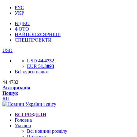
РУС
УКР
ВІДЕО
ФОТО
НАЙПОПУЛЯРНІШІ
СПЕЦПРОЕКТИ
USD
USD
44.4732
EUR
51.3093
Всі курси валют
44.4732
Авторизація
Пошук
RU
ВСІ РОЗДІЛИ
Головна
Україна
Всі новини розділу
Політика