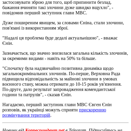
застосовувати зброю для того, щоб припинити безлад,
бажання вчиняти такі злочини дуже швидко вщухло", -
повідомив перший заступник глави МВС.
Дуже поширеним явищем, за словами Єніна, стали злочини,
пов'язані із використанням зброї.
"Надалі ця проблема буде дедалі актуальнішою", - вважає
Єнін.
Зазначається, що значно знизилася загальна кількість злочинів,
за окремими видами - навіть на 50% та більше.
"Спочатку була надзвичайно позитивна динаміка щодо
загальнокримінальних злочинів. По-перше, Верховна Рада
підвищила відповідальність за майнові злочини в умовах
воєнного стану, можна отримати до 10-15 років ув'язнення.
По-друге, дало результат запровадження комендантської
години та патрулів", - сказав Єнін.
Нагадаємо, перший заступник глави МВС Євген Єнін
розповів, як українці можуть сприяти
прискоренню
розмінування територій
.
Новини від
Корреспондент.net
в Telegram. Підписуйтесь на