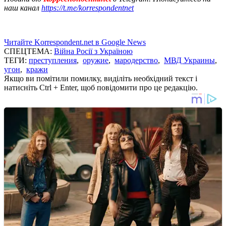
наш канал
https://t.me/korrespondentnet
Читайте Korrespondent.net в Google News
СПЕЦТЕМА:
Війна Росії з Україною
ТЕГИ:
преступления
,
оружие
,
мародерство
,
МВД Украины
,
угон
,
кражи
Якщо ви помітили помилку, виділіть необхідний текст і
натисніть Ctrl + Enter, щоб повідомити про це редакцію.