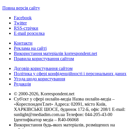
Повна версія сайту
Facebook
Twitter
RSS-стрічки
E-mail розсилка
Контакти
Реклама на сайті
Використання матеріалів korrespondent.net
Правила користування сайтом
Договір користування сайтом
Політика у сфері конфіденційності і персональних даних
Угода щодо користування
Редакція
© 2000-2026, Korrespondent.net
Суб'єкт у сфері онлайн-медіа Назва онлайн-медіа –
«КореспонденТ.net» Адреса: 02091, місто Київ,
ХАРКІВСЬКЕ ШОСЕ, будинок 172-Б, офіс 208/1 E-mail:
sunlight@mediadim.com.ua
Телефон: 044-205-43-00
Ідентифікатор медіа – R40-06068
Використання будь-яких матеріалів, розміщених на