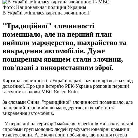
Фото: Национальная полиция Украины
В Україні змінилася картина злочинності
"Традиційної" злочинності
поменшало, але на перший план
вийшли мародерство, шахрайство та
викрадення автомобілів. Дуже
поширеним явищем стали злочини,
пов'язані з використанням зброї.
Картина злочинності в Україні наразі значно відрізняється від
довоєнної. Про це в інтерв'ю РБК-Україна розповів перший
заступник голови МВС Євген Єнін.
За словами Єніна, "традиційної" злочинності поменшало, але
на перший план вийшли мародерство, шахрайство та
викрадення автомобілів.
"У перші дні на території майже всіх регіонів ми зіткнулися зі
спробами груп молодих людей грабувати ювелірні крамниці
та автосалони. Але коли вони побачили, що поліція готова