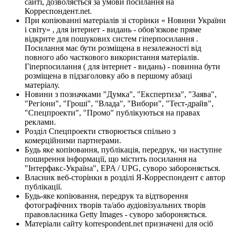
сайті, дозволяється за умови посилання на
Корреспондент.net.
При копіюванні матеріалів зі сторінки « Новини України
і світу» , для інтернет - видань - обов'язкове пряме
відкрите для пошукових систем гіперпосилання .
Посилання має бути розміщена в незалежності від
повного або часткового використання матеріалів.
Гіперпосилання ( для інтернет - видань) - повинна бути
розміщена в підзаголовку або в першому абзаці
матеріалу.
Новини з позначками "Думка", "Експертиза", "Заява",
"Регіони", "Гроші", "Влада", "Вибори", "Тест-драйв",
"Спецпроекти", "Промо" публікуються на правах
реклами.
Розділ Спецпроекти створюється спільно з
комерційними партнерами.
Будь яке копіювання, публікація, передрук, чи наступне
поширення інформації, що містить посилання на
"Інтерфакс-Україна", EPA / UPG, суворо забороняється.
Власник веб-сторінки в розділі Я-Корреспондент є автор
публікації.
Будь-яке копіювання, передрук та відтворення
фотографічних творів та/або аудіовізуальних творів
правовласника Getty Images - суворо забороняється.
Матеріали сайту korrespondent.net призначені для осіб