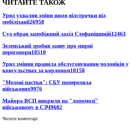
ЧИТАЙТЕ ТАКОЖ
Уряд ухвалив зміни щодо відстрочки від
мобілізації
26958
Суд обрав запобіжний захід Стефанішиній
12463
Зеленський зробив заяву про мирні
переговори
10510
Уряд змінив правила обслуговування чоловіків у
консульствах за кордоном
10158
"Медові пастки": СБУ попередила
військових
9976
Майора ВСП викрили на "допомозі"
військовому в СЗЧ
9682
Читати коментарі