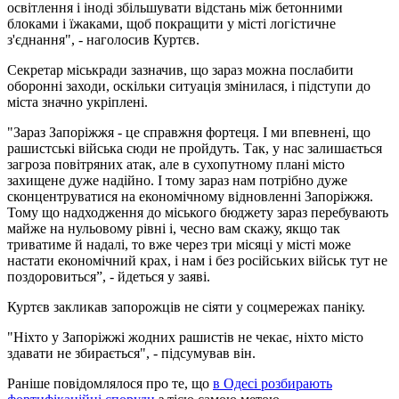
освітлення і іноді збільшувати відстань між бетонними
блоками і їжаками, щоб покращити у місті логістичне
з'єднання", - наголосив Куртєв.
Секретар міськради зазначив, що зараз можна послабити
оборонні заходи, оскільки ситуація змінилася, і підступи до
міста значно укріплені.
"Зараз Запоріжжя - це справжня фортеця. І ми впевнені, що
рашистські війська сюди не пройдуть. Так, у нас залишається
загроза повітряних атак, але в сухопутному плані місто
захищене дуже надійно. І тому зараз нам потрібно дуже
сконцентруватися на економічному відновленні Запоріжжя.
Тому що надходження до міського бюджету зараз перебувають
майже на нульовому рівні і, чесно вам скажу, якщо так
триватиме й надалі, то вже через три місяці у місті може
настати економічний крах, і нам і без російських військ тут не
поздоровиться”, - йдеться у заяві.
Куртєв закликав запорожців не сіяти у соцмережах паніку.
"Ніхто у Запоріжжі жодних рашистів не чекає, ніхто місто
здавати не збирається", - підсумував він.
Раніше повідомлялося про те, що
в Одесі розбирають