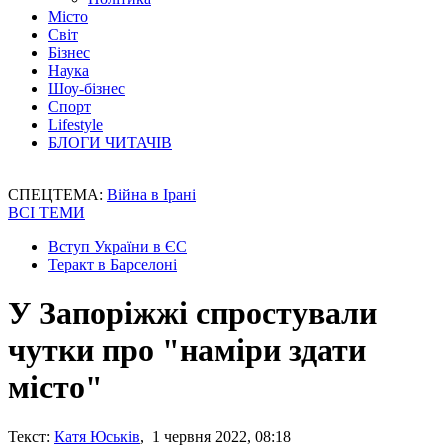
Місто
Світ
Бізнес
Наука
Шоу-бізнес
Спорт
Lifestyle
БЛОГИ ЧИТАЧІВ
СПЕЦТЕМА:
Війна в Ірані
ВСІ ТЕМИ
Вступ України в ЄС
Теракт в Барселоні
У Запоріжжі спростували
чутки про "наміри здати
місто"
Текст:
Катя Юськів
, 1 червня 2022, 08:18