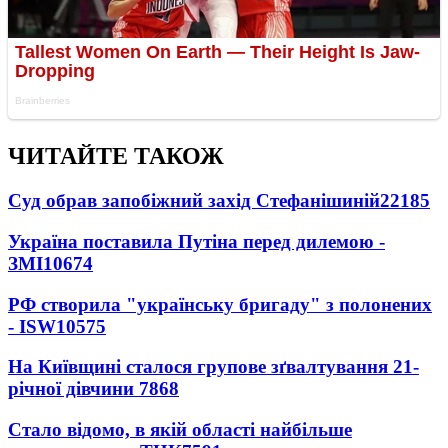
ЧИТАЙТЕ ТАКОЖ
Суд обрав запобіжний захід Стефанішиній
22185
Україна поставила Путіна перед дилемою -
ЗМІ
10674
РФ створила "українську бригаду" з полонених
- ISW
10575
На Київщині сталося групове зґвалтування 21-
річної дівчини
7868
Стало відомо, в якій області найбільше