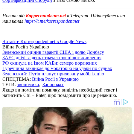
фортифікаційні споруди
з тією самою метою.
Новини від
Корреспондент.net
в Telegram. Підписуйтесь на
наш канал
https://t.me/korrespondentnet
Читайте Korrespondent.net в Google News
Війна Росії з Україною
Зеленський оцінив гарантії США і долю Донбасу
ЗАЕС двічі за день втрачала зовнішнє живлення
РФ скинула на Ізюм КАБи: семеро поранених
Туреччина закликає до мораторію на удари по суднах
Зеленський: Путін планує приховану мобілізацію
СПЕЦТЕМА:
Війна Росії з Україною
ТЕГИ:
экономика
,
Запорожье
Якщо ви помітили помилку, виділіть необхідний текст і
натисніть Ctrl + Enter, щоб повідомити про це редакцію.