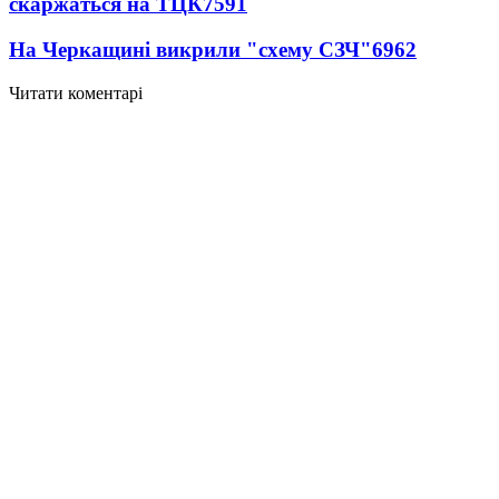
скаржаться на ТЦК
7591
На Черкащині викрили "схему СЗЧ"
6962
Читати коментарі