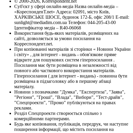
© 2000-2026, Korrespondent.net
Суб'єкт у сфері онлайн-медіа Назва онлайн-медіа –
«КореспонденТ.net» Адреса: 02091, місто Київ,
ХАРКІВСЬКЕ ШОСЕ, будинок 172-Б, офіс 208/1 E-mail:
sunlight@mediadim.com.ua
Телефон: 044-205-43-00
Ідентифікатор медіа – R40-06068
Використання будь-яких матеріалів, розміщених на
сайті, дозволяється за умови посилання на
Корреспондент.net.
При копіюванні матеріалів зі сторінки « Новини України
і світу» , для інтернет - видань - обов'язкове пряме
відкрите для пошукових систем гіперпосилання .
Посилання має бути розміщена в незалежності від
повного або часткового використання матеріалів.
Гіперпосилання ( для інтернет - видань) - повинна бути
розміщена в підзаголовку або в першому абзаці
матеріалу.
Новини з позначками "Думка", "Експертиза", "Заява",
"Регіони", "Гроші", "Влада", "Вибори", "Тест-драйв",
"Спецпроекти", "Промо" публікуються на правах
реклами.
Розділ Спецпроекти створюється спільно з
комерційними партнерами.
Будь яке копіювання, публікація, передрук, чи наступне
поширення інформації, що містить посилання на