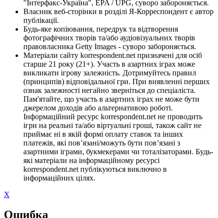
"Інтерфакс-Україна", EPA / UPG, суворо забороняється.
Власник веб-сторінки в розділі Я-Корреспондент є автор
публікації.
Будь-яке копіювання, передрук та відтворення
фотографічних творів та/або аудіовізуальних творів
правовласника Getty Images - суворо забороняється.
Матеріали сайту korrespondent.net призначені для осіб
старше 21 року (21+). Участь в азартних іграх може
викликати ігрову залежність. Дотримуйтесь правил
(принципів) відповідальної гри. При виявленні перших
ознак залежності негайно зверніться до спеціаліста.
Пам'ятайте, що участь в азартних іграх не може бути
джерелом доходів або альтернативою роботі.
Інформаційний ресурс korrespondent.net не проводить
ігри на реальні та/або віртуальні гроші, також сайт не
приймає ні в якій формі оплату ставок та інших
платежів, які пов’язані/можуть бути пов’язані з
азартними іграми, букмекерами чи тоталізаторами. Будь-
які матеріали на інформаційному ресурсі
korrespondent.net публікуються виключно в
інформаційних цілях.
X
Ошибка