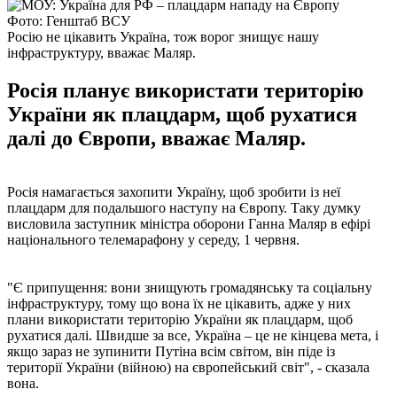
Фото: Генштаб ВСУ
Росію не цікавить Україна, тож ворог знищує нашу
інфраструктуру, вважає Маляр.
Росія планує використати територію
України як плацдарм, щоб рухатися
далі до Європи, вважає Маляр.
Росія намагається захопити Україну, щоб зробити із неї
плацдарм для подальшого наступу на Європу. Таку думку
висловила заступник міністра оборони Ганна Маляр в ефірі
національного телемарафону у середу, 1 червня.
"Є припущення: вони знищують громадянську та соціальну
інфраструктуру, тому що вона їх не цікавить, адже у них
плани використати територію України як плацдарм, щоб
рухатися далі. Швидше за все, Україна – це не кінцева мета, і
якщо зараз не зупинити Путіна всім світом, він піде із
території України (війною) на європейський світ", - сказала
вона.