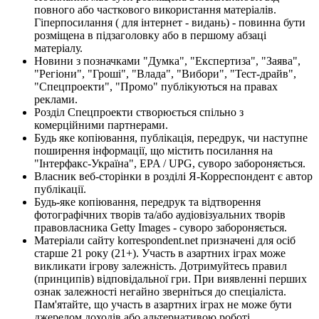
повного або часткового використання матеріалів.
Гіперпосилання ( для інтернет - видань) - повинна бути
розміщена в підзаголовку або в першому абзаці
матеріалу.
Новини з позначками "Думка", "Експертиза", "Заява",
"Регіони", "Гроші", "Влада", "Вибори", "Тест-драйв",
"Спецпроекти", "Промо" публікуються на правах
реклами.
Розділ Спецпроекти створюється спільно з
комерційними партнерами.
Будь яке копіювання, публікація, передрук, чи наступне
поширення інформації, що містить посилання на
"Інтерфакс-Україна", EPA / UPG, суворо забороняється.
Власник веб-сторінки в розділі Я-Корреспондент є автор
публікації.
Будь-яке копіювання, передрук та відтворення
фотографічних творів та/або аудіовізуальних творів
правовласника Getty Images - суворо забороняється.
Матеріали сайту korrespondent.net призначені для осіб
старше 21 року (21+). Участь в азартних іграх може
викликати ігрову залежність. Дотримуйтесь правил
(принципів) відповідальної гри. При виявленні перших
ознак залежності негайно зверніться до спеціаліста.
Пам'ятайте, що участь в азартних іграх не може бути
джерелом доходів або альтернативою роботі.