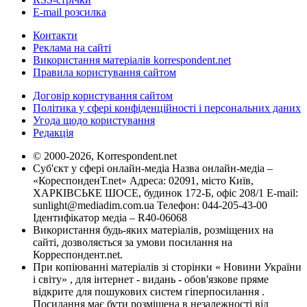
E-mail розсилка
Контакти
Реклама на сайті
Використання матеріалів korrespondent.net
Правила користування сайтом
Договір користування сайтом
Політика у сфері конфіденційності і персональних даних
Угода щодо користування
Редакція
© 2000-2026, Korrespondent.net
Суб'єкт у сфері онлайн-медіа Назва онлайн-медіа –
«КореспонденТ.net» Адреса: 02091, місто Київ,
ХАРКІВСЬКЕ ШОСЕ, будинок 172-Б, офіс 208/1 E-mail:
sunlight@mediadim.com.ua
Телефон: 044-205-43-00
Ідентифікатор медіа – R40-06068
Використання будь-яких матеріалів, розміщених на
сайті, дозволяється за умови посилання на
Корреспондент.net.
При копіюванні матеріалів зі сторінки « Новини України
і світу» , для інтернет - видань - обов'язкове пряме
відкрите для пошукових систем гіперпосилання .
Посилання має бути розміщена в незалежності від