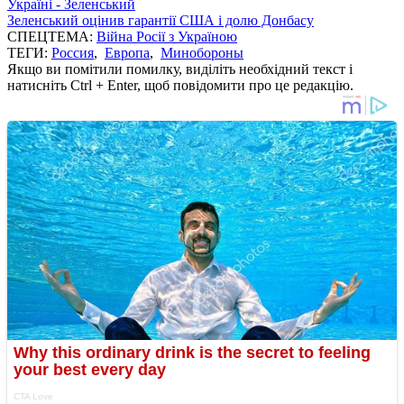
Україні - Зеленський
Зеленський оцінив гарантії США і долю Донбасу
СПЕЦТЕМА:
Війна Росії з Україною
ТЕГИ:
Россия
,
Европа
,
Минобороны
Якщо ви помітили помилку, виділіть необхідний текст і
натисніть Ctrl + Enter, щоб повідомити про це редакцію.