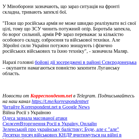
У Міноборони зазначають, що зараз ситуація на фронті
складна, тривають запеклі бої.
"Поки що російська армія не може швидко реалізувати всі свої
цілі, тому що ЗСУ чинить потужний опір. Боротьба запекла,
бо ворог сильний, армія РФ зараз переважає за кількістю
особового складу, озброєння та військової техніки. Але
Збройні сили України потужно знищують і фізично
російських військових та їхню техніку", - зазначила Маляр.
Наразі головні
бойові дії зосереджені в районі Сєвєродонецька
– окупанти намагаються повністю захопити Луганську
область.
Новости от
Корреспондент.net
в Telegram. Подписывайтесь
на наш канал
https://t.me/korrespondentnet
Читайте Korrespondent.net в Google News
Війна Росії з Україною
Одеса зазнала масованої атаки
Сюжет
Вторгнення Росії в Україну. Онлайн
Зеленський про українську балістику: Буде, але є "але"
Десятки тисяч військових КНДР вчитимуться на війні в