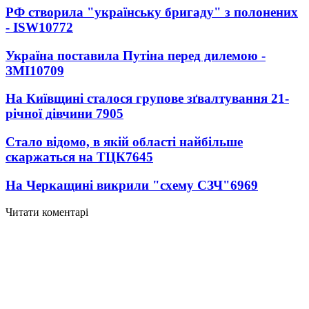
РФ створила "українську бригаду" з полонених
- ISW
10772
Україна поставила Путіна перед дилемою -
ЗМІ
10709
На Київщині сталося групове зґвалтування 21-
річної дівчини
7905
Стало відомо, в якій області найбільше
скаржаться на ТЦК
7645
На Черкащині викрили "схему СЗЧ"
6969
Читати коментарі