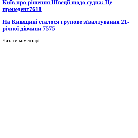
Київ про рішення Швеції щодо судна: Це
прецедент
7618
На Київщині сталося групове зґвалтування 21-
річної дівчини
7575
Читати коментарі