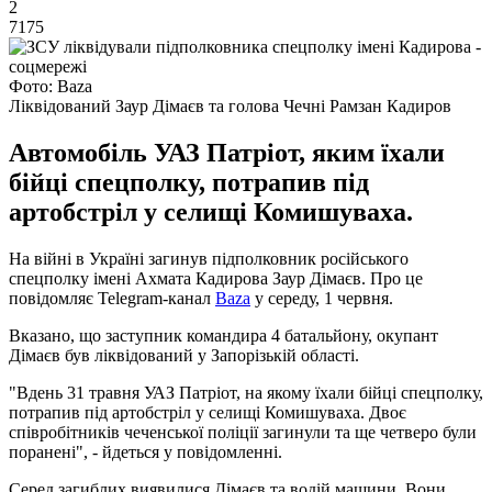
2
7175
Фото: Baza
Ліквідований Заур Дімаєв та голова Чечні Рамзан Кадиров
Автомобіль УАЗ Патріот, яким їхали
бійці спецполку, потрапив під
артобстріл у селищі Комишуваха.
На війні в Україні загинув підполковник російського
спецполку імені Ахмата Кадирова Заур Дімаєв. Про це
повідомляє Telegram-канал
Baza
у середу, 1 червня.
Вказано, що заступник командира 4 батальйону, окупант
Дімаєв був ліквідований у Запорізькій області.
"Вдень 31 травня УАЗ Патріот, на якому їхали бійці спецполку,
потрапив під артобстріл у селищі Комишуваха. Двоє
співробітників чеченської поліції загинули та ще четверо були
поранені", - йдеться у повідомленні.
Серед загиблих виявилися Дімаєв та водій машини. Вони