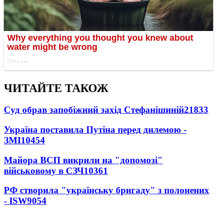
ЧИТАЙТЕ ТАКОЖ
Суд обрав запобіжний захід Стефанішиній
21833
Україна поставила Путіна перед дилемою -
ЗМІ
10454
Майора ВСП викрили на "допомозі"
військовому в СЗЧ
10361
РФ створила "українську бригаду" з полонених
- ISW
9054