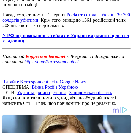
померли на місці.
Нагадаємо, станом на 1 червня
Росія втратила в Україні 30 700
солдатів убитими
. Крім того, знищено 1361 російський танк,
208 літаків та 175 вертольотів.
У РФ під поховання загиблих в Україні виділяють цілі алеї
кладовищ
Новини від
Корреспондент.net
в Telegram. Підписуйтесь на
наш канал
https://t.me/korrespondentnet
Читайте Korrespondent.net в Google News
СПЕЦТЕМА:
Війна Росії з Україною
ТЕГИ:
Украина
,
война
,
Чечня
,
Запорожская область
Якщо ви помітили помилку, виділіть необхідний текст і
натисніть Ctrl + Enter, щоб повідомити про це редакцію.