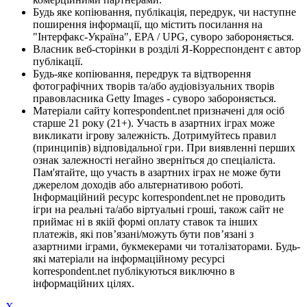
Будь яке копіювання, публікація, передрук, чи наступне
поширення інформації, що містить посилання на
"Інтерфакс-Україна", EPA / UPG, суворо забороняється.
Власник веб-сторінки в розділі Я-Корреспондент є автор
публікації.
Будь-яке копіювання, передрук та відтворення
фотографічних творів та/або аудіовізуальних творів
правовласника Getty Images - суворо забороняється.
Матеріали сайту korrespondent.net призначені для осіб
старше 21 року (21+). Участь в азартних іграх може
викликати ігрову залежність. Дотримуйтесь правил
(принципів) відповідальної гри. При виявленні перших
ознак залежності негайно зверніться до спеціаліста.
Пам'ятайте, що участь в азартних іграх не може бути
джерелом доходів або альтернативою роботі.
Інформаційний ресурс korrespondent.net не проводить
ігри на реальні та/або віртуальні гроші, також сайт не
приймає ні в якій формі оплату ставок та інших
платежів, які пов’язані/можуть бути пов’язані з
азартними іграми, букмекерами чи тоталізаторами. Будь-
які матеріали на інформаційному ресурсі
korrespondent.net публікуються виключно в
інформаційних цілях.
X