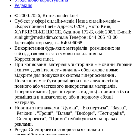
Редакція
© 2000-2026, Korrespondent.net
Суб'єкт у сфері онлайн-медіа Назва онлайн-медіа –
«КореспонденТ.net» Адреса: 02091, місто Київ,
ХАРКІВСЬКЕ ШОСЕ, будинок 172-Б, офіс 208/1 E-mail:
sunlight@mediadim.com.ua
Телефон: 044-205-43-00
Ідентифікатор медіа – R40-06068
Використання будь-яких матеріалів, розміщених на
сайті, дозволяється за умови посилання на
Корреспондент.net.
При копіюванні матеріалів зі сторінки « Новини України
і світу» , для інтернет - видань - обов'язкове пряме
відкрите для пошукових систем гіперпосилання .
Посилання має бути розміщена в незалежності від
повного або часткового використання матеріалів.
Гіперпосилання ( для інтернет - видань) - повинна бути
розміщена в підзаголовку або в першому абзаці
матеріалу.
Новини з позначками "Думка", "Експертиза", "Заява",
"Регіони", "Гроші", "Влада", "Вибори", "Тест-драйв",
"Спецпроекти", "Промо" публікуються на правах
реклами.
Розділ Спецпроекти створюється спільно з
комерційними партнерами.