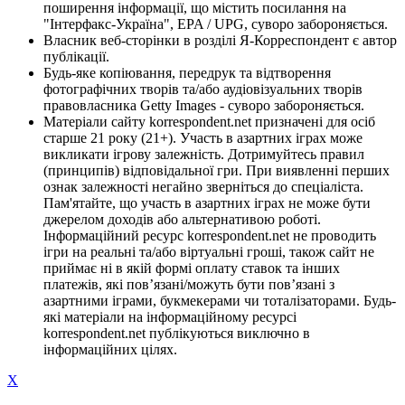
поширення інформації, що містить посилання на
"Інтерфакс-Україна", EPA / UPG, суворо забороняється.
Власник веб-сторінки в розділі Я-Корреспондент є автор
публікації.
Будь-яке копіювання, передрук та відтворення
фотографічних творів та/або аудіовізуальних творів
правовласника Getty Images - суворо забороняється.
Матеріали сайту korrespondent.net призначені для осіб
старше 21 року (21+). Участь в азартних іграх може
викликати ігрову залежність. Дотримуйтесь правил
(принципів) відповідальної гри. При виявленні перших
ознак залежності негайно зверніться до спеціаліста.
Пам'ятайте, що участь в азартних іграх не може бути
джерелом доходів або альтернативою роботі.
Інформаційний ресурс korrespondent.net не проводить
ігри на реальні та/або віртуальні гроші, також сайт не
приймає ні в якій формі оплату ставок та інших
платежів, які пов’язані/можуть бути пов’язані з
азартними іграми, букмекерами чи тоталізаторами. Будь-
які матеріали на інформаційному ресурсі
korrespondent.net публікуються виключно в
інформаційних цілях.
X