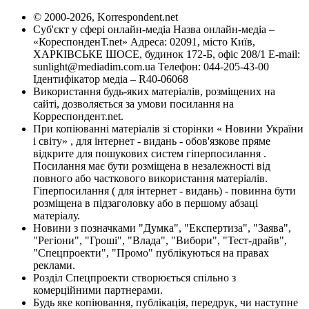
© 2000-2026, Korrespondent.net
Суб'єкт у сфері онлайн-медіа Назва онлайн-медіа –
«КореспонденТ.net» Адреса: 02091, місто Київ,
ХАРКІВСЬКЕ ШОСЕ, будинок 172-Б, офіс 208/1 E-mail:
sunlight@mediadim.com.ua
Телефон: 044-205-43-00
Ідентифікатор медіа – R40-06068
Використання будь-яких матеріалів, розміщених на
сайті, дозволяється за умови посилання на
Корреспондент.net.
При копіюванні матеріалів зі сторінки « Новини України
і світу» , для інтернет - видань - обов'язкове пряме
відкрите для пошукових систем гіперпосилання .
Посилання має бути розміщена в незалежності від
повного або часткового використання матеріалів.
Гіперпосилання ( для інтернет - видань) - повинна бути
розміщена в підзаголовку або в першому абзаці
матеріалу.
Новини з позначками "Думка", "Експертиза", "Заява",
"Регіони", "Гроші", "Влада", "Вибори", "Тест-драйв",
"Спецпроекти", "Промо" публікуються на правах
реклами.
Розділ Спецпроекти створюється спільно з
комерційними партнерами.
Будь яке копіювання, публікація, передрук, чи наступне