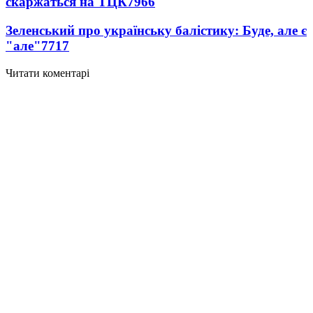
скаржаться на ТЦК
7966
Зеленський про українську балістику: Буде, але є
"але"
7717
Читати коментарі