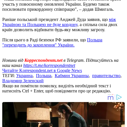
участь у повоєнному оновленні України. Будемо також
посилювати прикордонну співпрацю", – додав Шмигаль.
Раніше польський президент Анджей Дуда заявив, що
між
Україною та Польщею не буде кордону
, а спільна сила двох
країн дозволить відбивати будь-яку можливу загрозу.
Після цього в Раді безпеки РФ заявили, що
Польща
"переходить до захоплення" України.
Новини від
Корреспондент.net
в Telegram. Підписуйтесь на
наш канал
https://t.me/korrespondentnet
Читайте Korrespondent.net в Google News
ТЕГИ:
Украина
,
Польша
,
Кабмин Украины
,
правительство
,
Владимир Зеленский
Якщо ви помітили помилку, виділіть необхідний текст і
натисніть Ctrl + Enter, щоб повідомити про це редакцію.