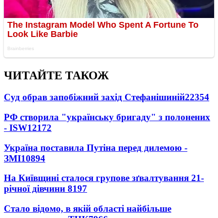
ЧИТАЙТЕ ТАКОЖ
Суд обрав запобіжний захід Стефанішиній
22354
РФ створила "українську бригаду" з полонених
- ISW
12172
Україна поставила Путіна перед дилемою -
ЗМІ
10894
На Київщині сталося групове зґвалтування 21-
річної дівчини
8197
Стало відомо, в якій області найбільше