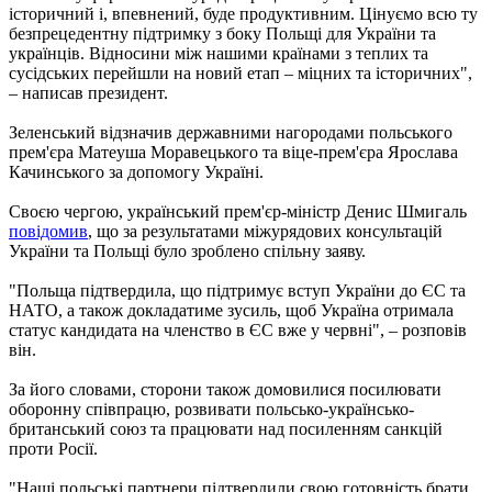
історичний і, впевнений, буде продуктивним. Цінуємо всю ту
безпрецедентну підтримку з боку Польщі для України та
українців. Відносини між нашими країнами з теплих та
сусідських перейшли на новий етап – міцних та історичних",
– написав президент.
Зеленський відзначив державними нагородами польського
прем'єра Матеуша Моравецького та віце-прем'єра Ярослава
Качинського за допомогу Україні.
Своєю чергою, український прем'єр-міністр Денис Шмигаль
повідомив
, що за результатами міжурядових консультацій
України та Польщі було зроблено спільну заяву.
"Польща підтвердила, що підтримує вступ України до ЄС та
НАТО, а також докладатиме зусиль, щоб Україна отримала
статус кандидата на членство в ЄС вже у червні", – розповів
він.
За його словами, сторони також домовилися посилювати
оборонну співпрацю, розвивати польсько-українсько-
британський союз та працювати над посиленням санкцій
проти Росії.
"Наші польські партнери підтвердили свою готовність брати