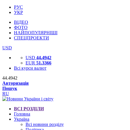
РУС
УКР
ВІДЕО
ФОТО
НАЙПОПУЛЯРНІШІ
СПЕЦПРОЕКТИ
USD
USD
44.4942
EUR
51.3366
Всі курси валют
44.4942
Авторизація
Пошук
RU
ВСІ РОЗДІЛИ
Головна
Україна
Всі новини розділу
Політика