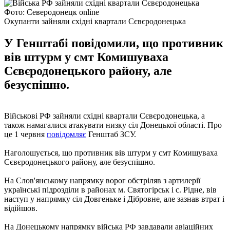
Фото: Северодонецк online
Окупанти зайняли східні квартали Сєвєродонецька
У Генштабі повідомили, що противник
вів штурм у смт Комишуваха
Сєвєродонецького району, але
безуспішно.
Військові РФ зайняли східні квартали Сєвєродонецька, а
також намагалися атакувати низку сіл Донецької області. Про
це 1 червня
повідомляє
Генштаб ЗСУ.
Наголошується, що противник вів штурм у смт Комишуваха
Сєвєродонецького району, але безуспішно.
На Слов'янському напрямку ворог обстріляв з артилерії
українські підрозділи в районах м. Святогірськ і с. Рідне, вів
наступ у напрямку сіл Довгеньке і Дібровне, але зазнав втрат і
відійшов.
На Донецькому напрямку війська РФ завдавали авіаційних