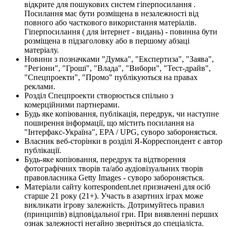
відкрите для пошукових систем гіперпосилання .
Посилання має бути розміщена в незалежності від
повного або часткового використання матеріалів.
Гіперпосилання ( для інтернет - видань) - повинна бути
розміщена в підзаголовку або в першому абзаці
матеріалу.
Новини з позначками "Думка", "Експертиза", "Заява",
"Регіони", "Гроші", "Влада", "Вибори", "Тест-драйв",
"Спецпроекти", "Промо" публікуються на правах
реклами.
Розділ Спецпроекти створюється спільно з
комерційними партнерами.
Будь яке копіювання, публікація, передрук, чи наступне
поширення інформації, що містить посилання на
"Інтерфакс-Україна", EPA / UPG, суворо забороняється.
Власник веб-сторінки в розділі Я-Корреспондент є автор
публікації.
Будь-яке копіювання, передрук та відтворення
фотографічних творів та/або аудіовізуальних творів
правовласника Getty Images - суворо забороняється.
Матеріали сайту korrespondent.net призначені для осіб
старше 21 року (21+). Участь в азартних іграх може
викликати ігрову залежність. Дотримуйтесь правил
(принципів) відповідальної гри. При виявленні перших
ознак залежності негайно зверніться до спеціаліста.