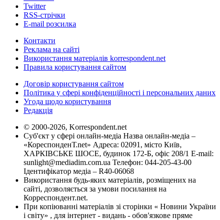
Twitter
RSS-стрічки
E-mail розсилка
Контакти
Реклама на сайті
Використання матеріалів korrespondent.net
Правила користування сайтом
Договір користування сайтом
Політика у сфері конфіденційності і персональних даних
Угода щодо користування
Редакція
© 2000-2026, Korrespondent.net
Суб'єкт у сфері онлайн-медіа Назва онлайн-медіа –
«КореспонденТ.net» Адреса: 02091, місто Київ,
ХАРКІВСЬКЕ ШОСЕ, будинок 172-Б, офіс 208/1 E-mail:
sunlight@mediadim.com.ua
Телефон: 044-205-43-00
Ідентифікатор медіа – R40-06068
Використання будь-яких матеріалів, розміщених на
сайті, дозволяється за умови посилання на
Корреспондент.net.
При копіюванні матеріалів зі сторінки « Новини України
і світу» , для інтернет - видань - обов'язкове пряме