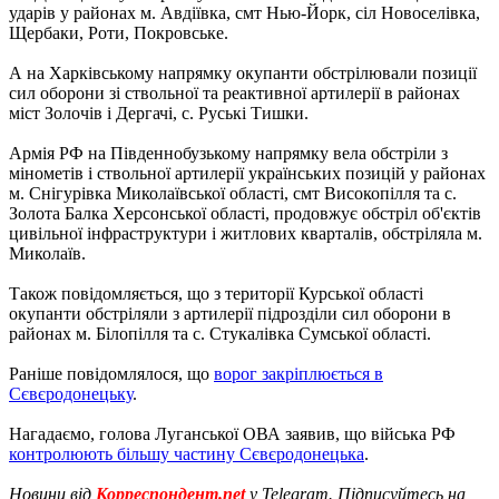
ударів у районах м. Авдіївка, смт Нью-Йорк, сіл Новоселівка,
Щербаки, Роти, Покровське.
А на Харківському напрямку окупанти обстрілювали позиції
сил оборони зі ствольної та реактивної артилерії в районах
міст Золочів і Дергачі, с. Руські Тишки.
Армія РФ на Південнобузькому напрямку вела обстріли з
мінометів і ствольної артилерії українських позицій у районах
м. Снігурівка Миколаївської області, смт Високопілля та с.
Золота Балка Херсонської області, продовжує обстріл об'єктів
цивільної інфраструктури і житлових кварталів, обстріляла м.
Миколаїв.
Також повідомляється, що з території Курської області
окупанти обстріляли з артилерії підрозділи сил оборони в
районах м. Білопілля та с. Стукалівка Сумської області.
Раніше повідомлялося, що
ворог закріплюється в
Сєвєродонецьку
.
Нагадаємо, голова Луганської ОВА заявив, що війська РФ
контролюють більшу частину Сєвєродонецька
.
Новини від
Корреспондент.net
у Telegram. Підписуйтесь на