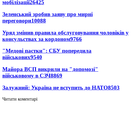
мобілізації
26425
Зеленський зробив заяву про мирні
переговори
10088
Уряд змінив правила обслуговування чоловіків у
консульствах за кордоном
9766
"Медові пастки": СБУ попередила
військових
9540
Майора ВСП викрили на "допомозі"
військовому в СЗЧ
8869
Залужний: Україна не вступить до НАТО
8503
Читати коментарі