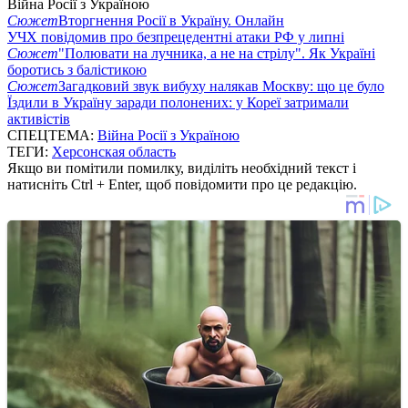
Війна Росії з Україною
Сюжет
Вторгнення Росії в Україну. Онлайн
УЧХ повідомив про безпрецедентні атаки РФ у липні
Сюжет
"Полювати на лучника, а не на стрілу". Як Україні
боротись з балістикою
Сюжет
Загадковий звук вибуху налякав Москву: що це було
Їздили в Україну заради полонених: у Кореї затримали
активістів
СПЕЦТЕМА:
Війна Росії з Україною
ТЕГИ:
Херсонская область
Якщо ви помітили помилку, виділіть необхідний текст і
натисніть Ctrl + Enter, щоб повідомити про це редакцію.