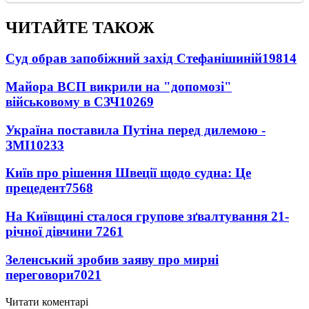
ЧИТАЙТЕ ТАКОЖ
Суд обрав запобіжний захід Стефанішиній
19814
Майора ВСП викрили на "допомозі"
військовому в СЗЧ
10269
Україна поставила Путіна перед дилемою -
ЗМІ
10233
Київ про рішення Швеції щодо судна: Це
прецедент
7568
На Київщині сталося групове зґвалтування 21-
річної дівчини
7261
Зеленський зробив заяву про мирні
переговори
7021
Читати коментарі