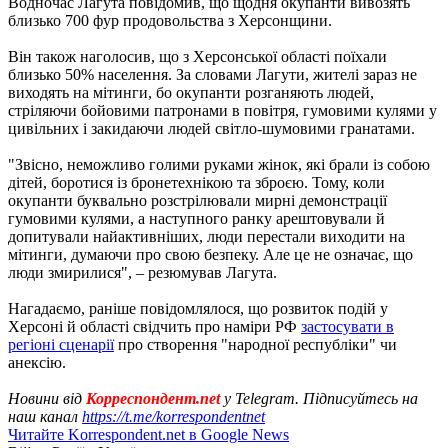
Водночас Лагута повідомив, що щодня окупанти вивозять
близько 700 фур продовольства з Херсонщини.
Він також наголосив, що з Херсонської області поїхали
близько 50% населення. За словами Лагути, жителі зараз не
виходять на мітинги, бо окупанти розганяють людей,
стріляючи бойовими патронами в повітря, гумовими кулями у
цивільних і закидаючи людей світло-шумовими гранатами.
"Звісно, неможливо голими руками жінок, які брали із собою
дітей, боротися із бронетехнікою та зброєю. Тому, коли
окупанти буквально розстрілювали мирні демонстрації
гумовими кулями, а наступного ранку арештовували й
допитували найактивніших, люди перестали виходити на
мітинги, думаючи про свою безпеку. Але це не означає, що
люди змирилися", – резюмував Лагута.
Нагадаємо, раніше повідомлялося, що розвиток подій у
Херсоні й області свідчить про наміри РФ
застосувати в
регіоні сценарії
про створення "народної республіки" чи
анексію.
Новини від
Корреспондент.net
у Telegram. Підписуйтесь на
наш канал
https://t.me/korrespondentnet
Читайте Korrespondent.net в Google News