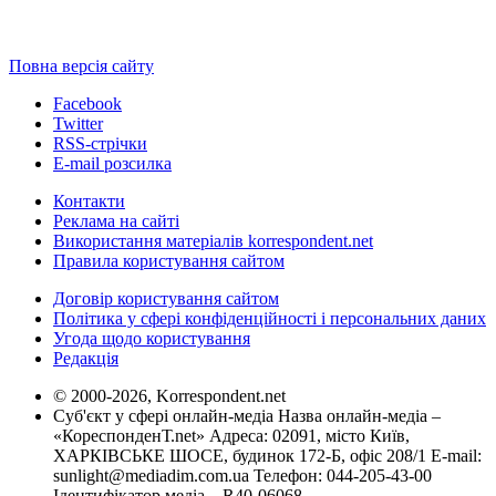
Повна версія сайту
Facebook
Twitter
RSS-стрічки
E-mail розсилка
Контакти
Реклама на сайті
Використання матеріалів korrespondent.net
Правила користування сайтом
Договір користування сайтом
Політика у сфері конфіденційності і персональних даних
Угода щодо користування
Редакція
© 2000-2026, Korrespondent.net
Суб'єкт у сфері онлайн-медіа Назва онлайн-медіа –
«КореспонденТ.net» Адреса: 02091, місто Київ,
ХАРКІВСЬКЕ ШОСЕ, будинок 172-Б, офіс 208/1 E-mail:
sunlight@mediadim.com.ua
Телефон: 044-205-43-00
Ідентифікатор медіа – R40-06068