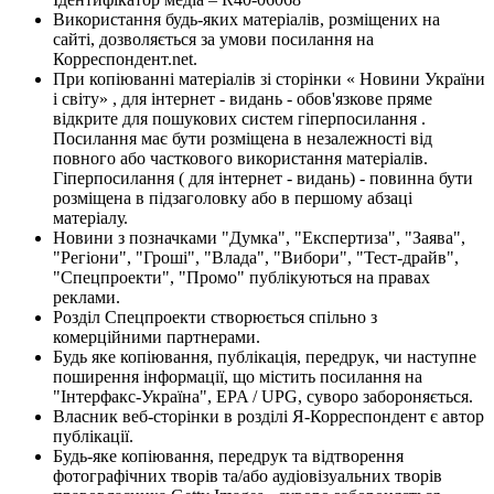
Використання будь-яких матеріалів, розміщених на
сайті, дозволяється за умови посилання на
Корреспондент.net.
При копіюванні матеріалів зі сторінки « Новини України
і світу» , для інтернет - видань - обов'язкове пряме
відкрите для пошукових систем гіперпосилання .
Посилання має бути розміщена в незалежності від
повного або часткового використання матеріалів.
Гіперпосилання ( для інтернет - видань) - повинна бути
розміщена в підзаголовку або в першому абзаці
матеріалу.
Новини з позначками "Думка", "Експертиза", "Заява",
"Регіони", "Гроші", "Влада", "Вибори", "Тест-драйв",
"Спецпроекти", "Промо" публікуються на правах
реклами.
Розділ Спецпроекти створюється спільно з
комерційними партнерами.
Будь яке копіювання, публікація, передрук, чи наступне
поширення інформації, що містить посилання на
"Інтерфакс-Україна", EPA / UPG, суворо забороняється.
Власник веб-сторінки в розділі Я-Корреспондент є автор
публікації.
Будь-яке копіювання, передрук та відтворення
фотографічних творів та/або аудіовізуальних творів