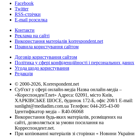
Facebook
Twitter
RSS-стрічки
E-mail розсилка
Контакти
Реклама на сайті
Використання матеріалів korrespondent.net
Правила користування сайтом
Договір користування сайтом
Політика у сфері конфіденційності і персональних даних
Угода щодо користування
Редакція
© 2000-2026, Korrespondent.net
Суб'єкт у сфері онлайн-медіа Назва онлайн-медіа –
«КореспонденТ.net» Адреса: 02091, місто Київ,
ХАРКІВСЬКЕ ШОСЕ, будинок 172-Б, офіс 208/1 E-mail:
sunlight@mediadim.com.ua
Телефон: 044-205-43-00
Ідентифікатор медіа – R40-06068
Використання будь-яких матеріалів, розміщених на
сайті, дозволяється за умови посилання на
Корреспондент.net.
При копіюванні матеріалів зі сторінки « Новини України