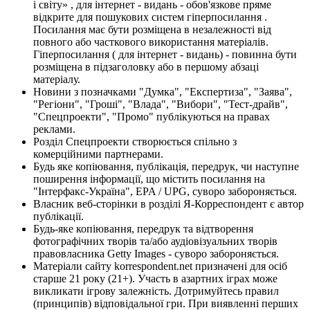
і світу» , для інтернет - видань - обов'язкове пряме
відкрите для пошукових систем гіперпосилання .
Посилання має бути розміщена в незалежності від
повного або часткового використання матеріалів.
Гіперпосилання ( для інтернет - видань) - повинна бути
розміщена в підзаголовку або в першому абзаці
матеріалу.
Новини з позначками "Думка", "Експертиза", "Заява",
"Регіони", "Гроші", "Влада", "Вибори", "Тест-драйв",
"Спецпроекти", "Промо" публікуються на правах
реклами.
Розділ Спецпроекти створюється спільно з
комерційними партнерами.
Будь яке копіювання, публікація, передрук, чи наступне
поширення інформації, що містить посилання на
"Інтерфакс-Україна", EPA / UPG, суворо забороняється.
Власник веб-сторінки в розділі Я-Корреспондент є автор
публікації.
Будь-яке копіювання, передрук та відтворення
фотографічних творів та/або аудіовізуальних творів
правовласника Getty Images - суворо забороняється.
Матеріали сайту korrespondent.net призначені для осіб
старше 21 року (21+). Участь в азартних іграх може
викликати ігрову залежність. Дотримуйтесь правил
(принципів) відповідальної гри. При виявленні перших