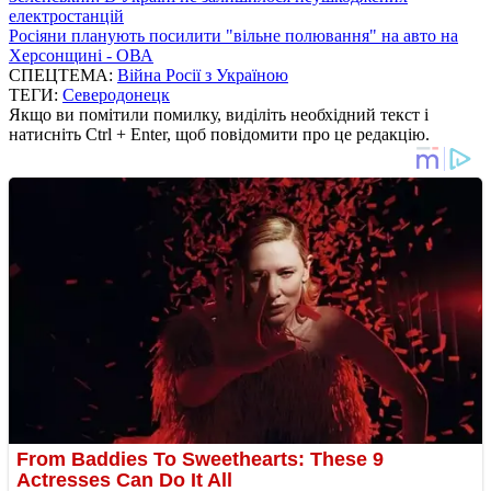
електростанцій
Росіяни планують посилити "вільне полювання" на авто на
Херсонщині - ОВА
СПЕЦТЕМА:
Війна Росії з Україною
ТЕГИ:
Северодонецк
Якщо ви помітили помилку, виділіть необхідний текст і
натисніть Ctrl + Enter, щоб повідомити про це редакцію.