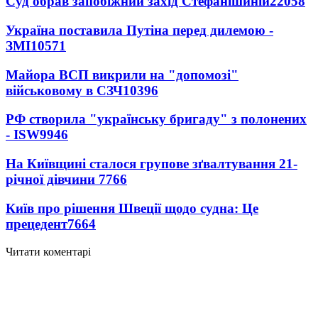
Суд обрав запобіжний захід Стефанішиній
22058
Україна поставила Путіна перед дилемою -
ЗМІ
10571
Майора ВСП викрили на "допомозі"
військовому в СЗЧ
10396
РФ створила "українську бригаду" з полонених
- ISW
9946
На Київщині сталося групове зґвалтування 21-
річної дівчини
7766
Київ про рішення Швеції щодо судна: Це
прецедент
7664
Читати коментарі