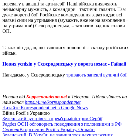
перевагу в авіації та артилерії. Наші війська виявляють
неймовірну мужність, а командири - тактичні таланти. Там
дуже жорсткі бої. Російське командування зараз кидає всі
наявні сили на утримання (зауважте, вже не на захоплення –
на утримання!) Сєвєродонецька, – зазначив радник голови
ОП.
Також він додав, що з'явилися полонені зі складу російських
військ.
Нових успіхів у Сєвєродонецьку у ворога немає - Гайдай
Нагадаємо, у Сєвєродонецьку
тривають запеклі вуличні бої.
Новини від
Корреспондент.net
в Telegram. Підписуйтесь на
наш канал
https://t.me/korrespondentnet
Читайте Korrespondent.net в Google News
Війна Росії з Україною
Зеленський зустрівся з прем'єр-міністром Сербії
Радбез ООН обговорить поводження з полоненими в РФ
Сюжет
Вторгнення Росії в Україну. Онлайн
Зеленський: В Україні не залишилося неушкоджених