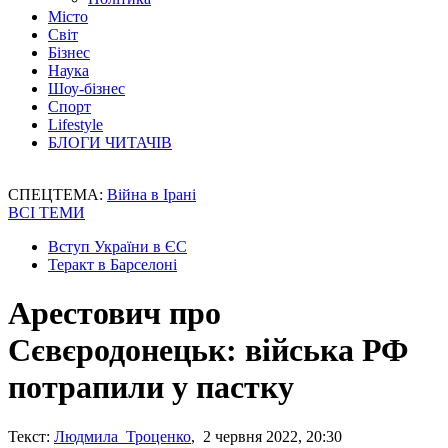
Місто
Світ
Бізнес
Наука
Шоу-бізнес
Спорт
Lifestyle
БЛОГИ ЧИТАЧІВ
СПЕЦТЕМА:
Війна в Ірані
ВСІ ТЕМИ
Вступ України в ЄС
Теракт в Барселоні
Арестович про
Сєвєродонецьк: війська РФ
потрапили у пастку
Текст:
Людмила Троценко
, 2 червня 2022, 20:30