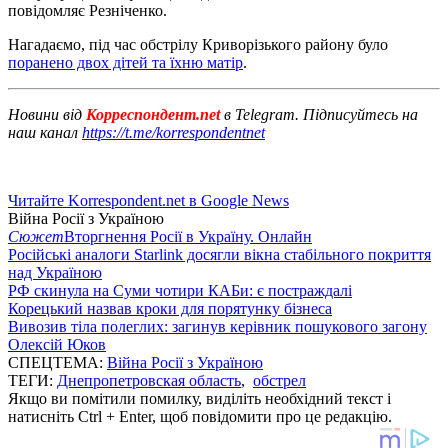
повідомляє Резніченко.
Нагадаємо, під час обстрілу Криворізького району було
поранено двох дітей та їхню матір
.
Новини від
Корреспондент.net
в Telegram. Підписуйтесь на
наш канал
https://t.me/korrespondentnet
Читайте Korrespondent.net в Google News
Війна Росії з Україною
Сюжет
Вторгнення Росії в Україну. Онлайн
Російські аналоги Starlink досягли вікна стабільного покриття
над Україною
РФ скинула на Суми чотири КАБи: є постраждалі
Корецький назвав кроки для порятунку бізнеса
Вивозив тіла полеглих: загинув керівник пошукового загону
Олексій Юков
СПЕЦТЕМА:
Війна Росії з Україною
ТЕГИ:
Днепропетровская область
,
обстрел
Якщо ви помітили помилку, виділіть необхідний текст і
натисніть Ctrl + Enter, щоб повідомити про це редакцію.