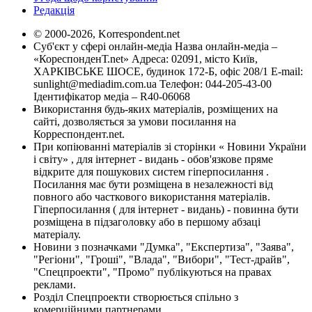
Редакція
© 2000-2026, Korrespondent.net
Суб'єкт у сфері онлайн-медіа Назва онлайн-медіа –
«КореспонденТ.net» Адреса: 02091, місто Київ,
ХАРКІВСЬКЕ ШОСЕ, будинок 172-Б, офіс 208/1 E-mail:
sunlight@mediadim.com.ua
Телефон: 044-205-43-00
Ідентифікатор медіа – R40-06068
Використання будь-яких матеріалів, розміщених на
сайті, дозволяється за умови посилання на
Корреспондент.net.
При копіюванні матеріалів зі сторінки « Новини України
і світу» , для інтернет - видань - обов'язкове пряме
відкрите для пошукових систем гіперпосилання .
Посилання має бути розміщена в незалежності від
повного або часткового використання матеріалів.
Гіперпосилання ( для інтернет - видань) - повинна бути
розміщена в підзаголовку або в першому абзаці
матеріалу.
Новини з позначками "Думка", "Експертиза", "Заява",
"Регіони", "Гроші", "Влада", "Вибори", "Тест-драйв",
"Спецпроекти", "Промо" публікуються на правах
реклами.
Розділ Спецпроекти створюється спільно з
комерційними партнерами.