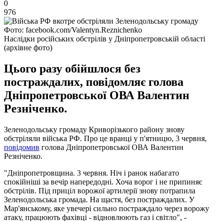
0
976
Фото: facebook.com/Valentyn.Reznichenko
Наслідки російських обстрілів у Дніпропетровській області
(архівне фото)
Цього разу обійшлося без
постраждалих, повідомляє голова
Дніпропетровської ОВА Валентин
Резніченко.
Зеленодольську громаду Криворізького району знову
обстріляли війська РФ. Про це вранці у п'ятницю, 3 червня,
повідомив
голова Дніпропетровської ОВА Валентин
Резніченко.
"Дніпропетровщина. 3 червня. Ніч і ранок набагато
спокійніші за вечір напередодні. Хоча ворог і не припиняє
обстрілів. Під приціл ворожої артилерії знову потрапила
Зеленодольська громада. На щастя, без постраждалих. У
Мар'янському, яке увечері сильно постраждало через ворожу
атаку, працюють фахівці - відновлюють газ і світло", -