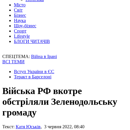
Місто
Світ
Бізнес
Наука
Шоу-бізнес
Спорт
Lifestyle
БЛОГИ ЧИТАЧІВ
СПЕЦТЕМА:
Війна в Ірані
ВСІ ТЕМИ
Вступ України в ЄС
Теракт в Барселоні
Війська РФ вкотре
обстріляли Зеленодольську
громаду
Текст:
Катя Юськів
, 3 червня 2022, 08:40