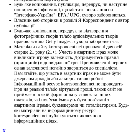
Будь яке копіювання, публікація, передрук, чи наступне
поширення інформації, що містить посилання на
"Інтерфакс-Україна", EPA / UPG, суворо забороняється.
Власник веб-сторінки в розділі Я-Корреспондент є автор
публікації.
Будь-яке копіювання, передрук та відтворення
фотографічних творів та/або аудіовізуальних творів
правовласника Getty Images - суворо забороняється.
Матеріали сайту korrespondent.net призначені для осіб
старше 21 року (21+). Участь в азартних іграх може
викликати ігрову залежність. Дотримуйтесь правил
(принципів) відповідальної гри. При виявленні перших
ознак залежності негайно зверніться до спеціаліста.
Пам'ятайте, що участь в азартних іграх не може бути
джерелом доходів або альтернативою роботі.
Інформаційний ресурс korrespondent.net не проводить
ігри на реальні та/або віртуальні гроші, також сайт не
приймає ні в якій формі оплату ставок та інших
платежів, які пов’язані/можуть бути пов’язані з
азартними іграми, букмекерами чи тоталізаторами. Будь-
які матеріали на інформаційному ресурсі
korrespondent.net публікуються виключно в
інформаційних цілях.
X