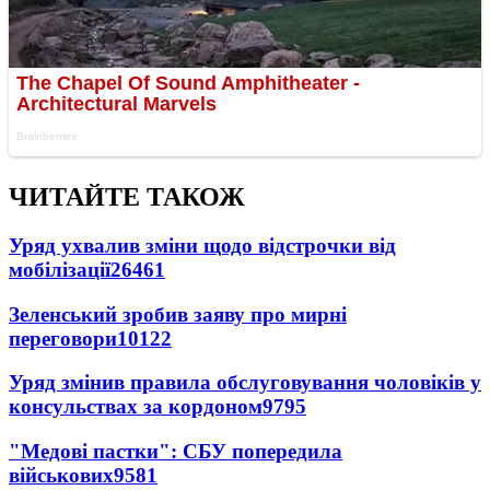
ЧИТАЙТЕ ТАКОЖ
Уряд ухвалив зміни щодо відстрочки від
мобілізації
26461
Зеленський зробив заяву про мирні
переговори
10122
Уряд змінив правила обслуговування чоловіків у
консульствах за кордоном
9795
"Медові пастки": СБУ попередила
військових
9581