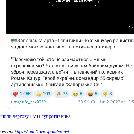
ищили чергову БМП супротивника
.
ш канал
https://t.me/korrespondentnet