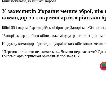
Бійці показали, як нищать ворога
У захисників України менше зброї, ніж 
командир 55-ї окремої артилерійської б
Бійці 55-ї окремої артилерійської бригади Запорізька Січ показ
"Запорізька арта - боги війни - вже мінусує рашистів за допомог
На думку командира бригади, в українських військових менше з
"Переможе той, хто не зламається... Чим ми переважаємо? Єдні
ї окремої артилерійської бригади Запорізька Січ.