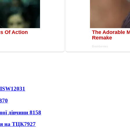
 ISW
12031
870
ної дівчини
8158
ся на ТЦК
7927