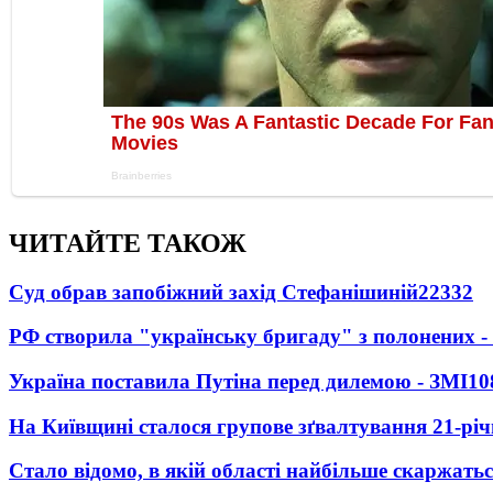
ЧИТАЙТЕ ТАКОЖ
Суд обрав запобіжний захід Стефанішиній
22332
РФ створила "українську бригаду" з полонених -
Україна поставила Путіна перед дилемою - ЗМІ
10
На Київщині сталося групове зґвалтування 21-річ
Стало відомо, в якій області найбільше скаржать