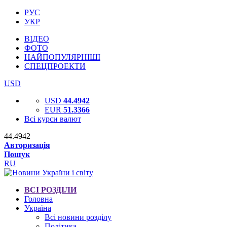
РУС
УКР
ВІДЕО
ФОТО
НАЙПОПУЛЯРНІШІ
СПЕЦПРОЕКТИ
USD
USD
44.4942
EUR
51.3366
Всі курси валют
44.4942
Авторизація
Пошук
RU
ВСІ РОЗДІЛИ
Головна
Україна
Всі новини розділу
Політика