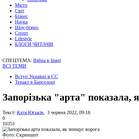
Місто
Світ
Бізнес
Наука
Шоу-бізнес
Спорт
Lifestyle
БЛОГИ ЧИТАЧІВ
СПЕЦТЕМА:
Війна в Ірані
ВСІ ТЕМИ
Вступ України в ЄС
Теракт в Барселоні
Запорізька "арта" показала, 
Текст:
Катя Юськів
, 3 червня 2022, 09:18
0
10351
Фото: Скриншот