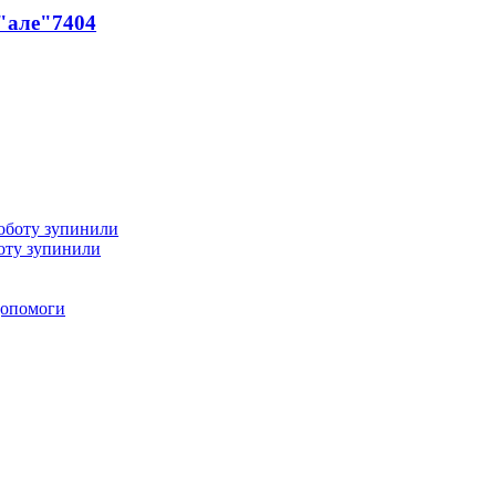
 "але"
7404
оту зупинили
 допомоги