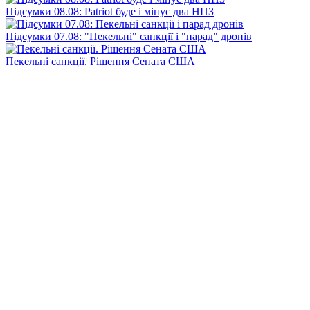
Підсумки 08.08: Patriot буде і мінус два НПЗ
Підсумки 07.08: "Пекельні" санкції і "парад" дронів
Пекельні санкції. Рішення Сената США