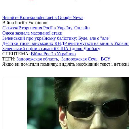
Читайте Korrespondent.net в Google News
Війна Росії з Україною
Сюжет
Вторгнення Росії в Україну. Онлайн
Одеса зазнала масованої атаки
Зеленський про українську балістику: Буде, але є "але"
Десятки тисяч військових КНДР вчитимуться на війні в Україні
Зеленський оцінив гарантії США і долю Донбасу
СПЕЦТЕМА:
Війна Росії з Україною
ТЕГИ:
Запорожская область
,
Запорожская Сечь
,
ВСУ
Якщо ви помітили помилку, виділіть необхідний текст і натисніт