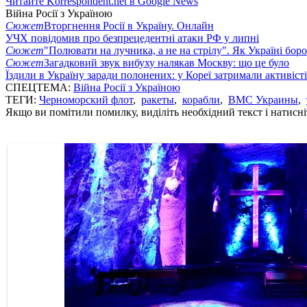
Читайте Korrespondent.net в Google News
Війна Росії з Україною
Сюжет
Вторгнення Росії в Україну. Онлайн
УЧХ повідомив про безпрецедентні атаки РФ у липні
Сюжет
"Полювати на лучника, а не на стрілу". Як Україні бор
Сюжет
Загадковий звук вибуху налякав Москву: що це було
Їздили в Україну заради полонених: у Кореї затримали активіст
СПЕЦТЕМА:
Війна Росії з Україною
ТЕГИ:
Черноморский флот
,
ракеты
,
корабли
,
ВМС Украины
,
Якщо ви помітили помилку, виділіть необхідний текст і натисніт