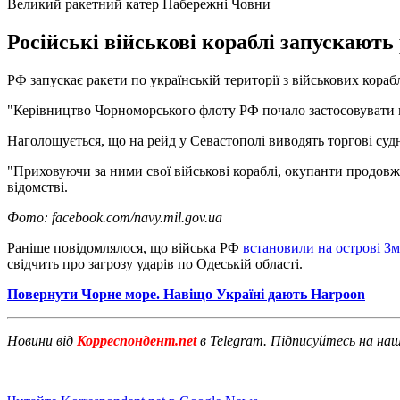
Великий ракетний катер Набережні Човни
Російські військові кораблі запускают
РФ запускає ракети по українській території з військових кораб
"Керівництво Чорноморського флоту РФ почало застосовувати ві
Наголошується, що на рейд у Севастополі виводять торгові суд
"Приховуючи за ними свої військові кораблі, окупанти продовж
відомстві.
Фото: facebook.com/navy.mil.gov.ua
Раніше повідомлялося, що війська РФ
встановили на острові З
свідчить про загрозу ударів по Одеській області.
Повернути Чорне море. Навіщо Україні дають Harpoon
Новини від
Корреспондент.net
в Telegram. Підписуйтесь на на