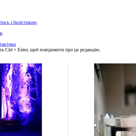
отись з балістикою
ів
тактика
ь Ctrl + Enter, щоб повідомити про це редакцію.