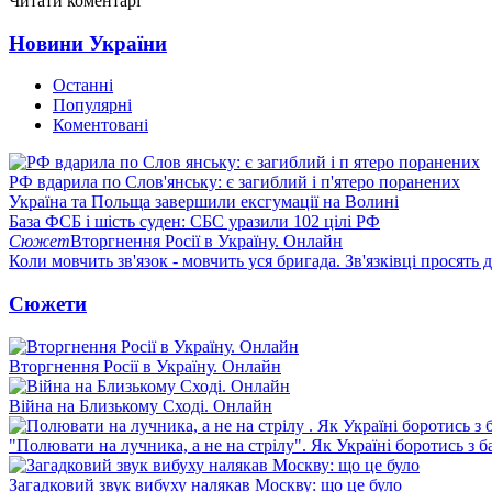
Читати коментарі
Новини України
Останні
Популярні
Коментовані
РФ вдарила по Слов'янську: є загиблий і п'ятеро поранених
Україна та Польща завершили ексгумації на Волині
База ФСБ і шість суден: СБС уразили 102 цілі РФ
Сюжет
Вторгнення Росії в Україну. Онлайн
Коли мовчить зв'язок - мовчить уся бригада. Зв'язківці просять
Сюжети
Вторгнення Росії в Україну. Онлайн
Війна на Близькому Сході. Онлайн
"Полювати на лучника, а не на стрілу". Як Україні боротись з 
Загадковий звук вибуху налякав Москву: що це було