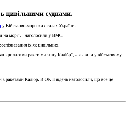
сь цивільними суднами.
и
у Військово-морських силах України.
й на морі", - наголосили у ВМС.
озпізнавання їх як цивільних.
ян крилатими ракетами типу Калібр", - заявили у військовому
и з ракетами Калібр. В ОК Південь наголосили, що все це