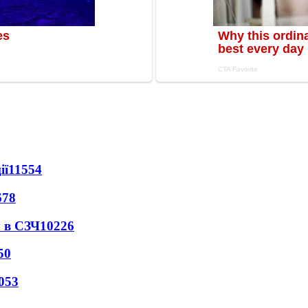
ії
11554
678
 в СЗЧ
10226
50
053