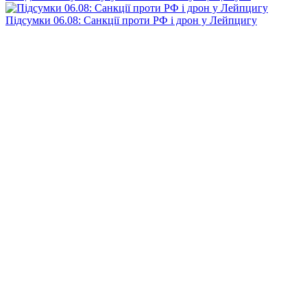
Підсумки 06.08: Санкції проти РФ і дрон у Лейпцигу