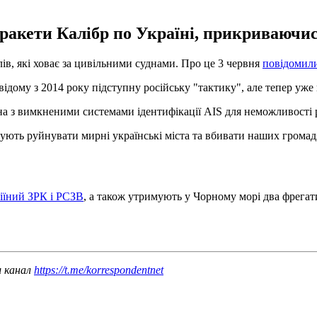
ь ракети Калібр по Україні, прикриваючи
лів, які ховає за цивільними суднами. Про це 3 червня
повідомил
дому з 2014 року підступну російську "тактику", але тепер уже 
на з вимкненими системами ідентифікації AIS для неможливості р
ують руйнувати мирні українські міста та вбивати наших громад
міїний ЗРК і РСЗВ
, а також утримують у Чорному морі два фрегат
ш канал
https://t.me/korrespondentnet