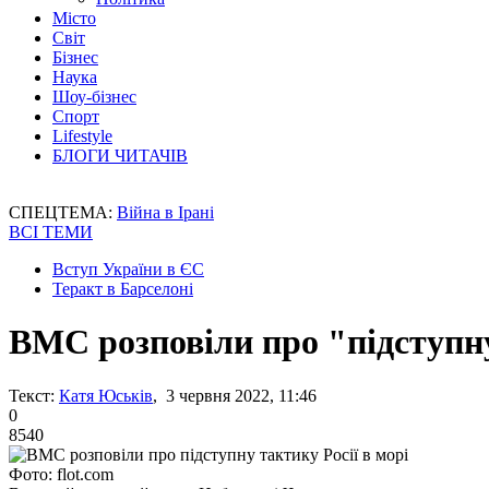
Місто
Світ
Бізнес
Наука
Шоу-бізнес
Спорт
Lifestyle
БЛОГИ ЧИТАЧІВ
СПЕЦТЕМА:
Війна в Ірані
ВСІ ТЕМИ
Вступ України в ЄС
Теракт в Барселоні
ВМС розповіли про "підступну
Текст:
Катя Юськів
, 3 червня 2022, 11:46
0
8540
Фото: flot.com