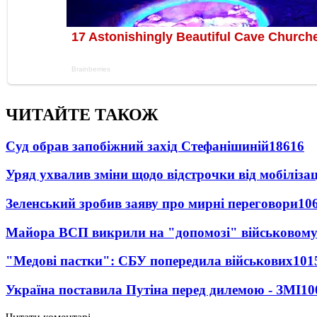
ЧИТАЙТЕ ТАКОЖ
Суд обрав запобіжний захід Стефанішиній
18616
Уряд ухвалив зміни щодо відстрочки від мобілізац
Зеленський зробив заяву про мирні переговори
10
Майора ВСП викрили на "допомозі" військовому
"Медові пастки": СБУ попередила військових
101
Україна поставила Путіна перед дилемою - ЗМІ
10