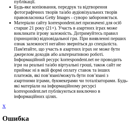
публікації.
Будь-яке копіювання, передрук та відтворення
фотографічних творів та/або аудіовізуальних творів
правовласника Getty Images - суворо забороняється.
Матеріали сайту korrespondent.net призначені для осіб
старше 21 року (21+). Участь в азартних іграх може
викликати ігрову залежність. Дотримуйтесь правил
(принципів) відповідальної гри. При виявленні перших
ознак залежності негайно зверніться до спеціаліста.
Пам'ятайте, що участь в азартних іграх не може бути
джерелом доходів або альтернативою роботі.
Інформаційний ресурс korrespondent.net не проводить
ігри на реальні та/або віртуальні гроші, також сайт не
приймає ні в якій формі оплату ставок та інших
платежів, які пов’язані/можуть бути пов’язані з
азартними іграми, букмекерами чи тоталізаторами. Будь-
які матеріали на інформаційному ресурсі
korrespondent.net публікуються виключно в
інформаційних цілях.
X
Ошибка