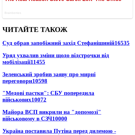
ЧИТАЙТЕ ТАКОЖ
Суд обрав запобіжний захід Стефанішиній
16535
Уряд ухвалив зміни щодо відстрочки від
мобілізації
11455
Зеленський зробив заяву про мирні
переговори
10598
"Медові пастки": СБУ попередила
військових
10072
Майора ВСП викрили на "допомозі"
військовому в СЗЧ
10000
Україна поставила Путіна перед дилемою -