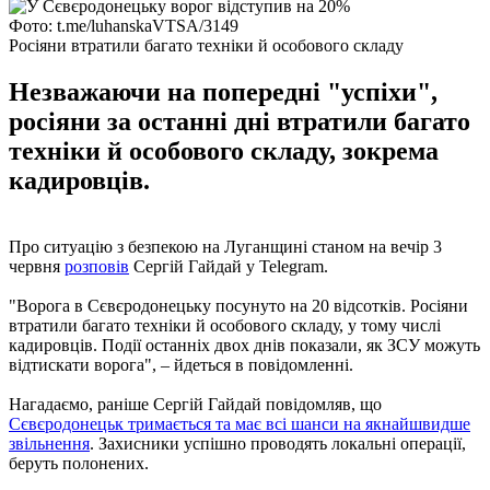
Фото: t.me/luhanskaVTSA/3149
Росіяни втратили багато техніки й особового складу
Незважаючи на попередні "успіхи",
росіяни за останні дні втратили багато
техніки й особового складу, зокрема
кадировців.
Про ситуацію з безпекою на Луганщині станом на вечір 3
червня
розповів
Сергій Гайдай у Telegram.
"Ворога в Сєвєродонецьку посунуто на 20 відсотків. Росіяни
втратили багато техніки й особового складу, у тому числі
кадировців. Події останніх двох днів показали, як ЗСУ можуть
відтискати ворога", – йдеться в повідомленні.
Нагадаємо, раніше Сергій Гайдай повідомляв, що
Сєвєродонецьк тримається та має всі шанси на якнайшвидше
звільнення
. Захисники успішно проводять локальні операції,
беруть полонених.