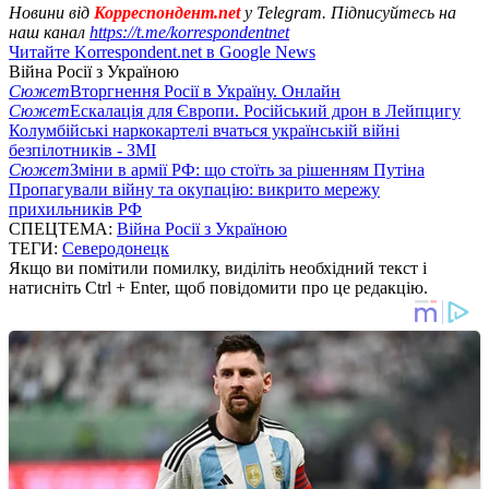
Новини від
Корреспондент.net
у Telegram. Підписуйтесь на
наш канал
https://t.me/korrespondentnet
Читайте Korrespondent.net в Google News
Війна Росії з Україною
Сюжет
Вторгнення Росії в Україну. Онлайн
Сюжет
Ескалація для Європи. Російський дрон в Лейпцигу
Колумбійські наркокартелі вчаться українській війні
безпілотників - ЗМІ
Сюжет
Зміни в армії РФ: що стоїть за рішенням Путіна
Пропагували війну та окупацію: викрито мережу
прихильників РФ
СПЕЦТЕМА:
Війна Росії з Україною
ТЕГИ:
Северодонецк
Якщо ви помітили помилку, виділіть необхідний текст і
натисніть Ctrl + Enter, щоб повідомити про це редакцію.