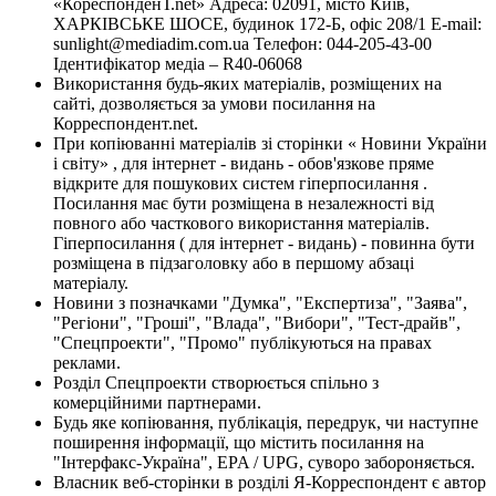
«КореспонденТ.net» Адреса: 02091, місто Київ,
ХАРКІВСЬКЕ ШОСЕ, будинок 172-Б, офіс 208/1 E-mail:
sunlight@mediadim.com.ua
Телефон: 044-205-43-00
Ідентифікатор медіа – R40-06068
Використання будь-яких матеріалів, розміщених на
сайті, дозволяється за умови посилання на
Корреспондент.net.
При копіюванні матеріалів зі сторінки « Новини України
і світу» , для інтернет - видань - обов'язкове пряме
відкрите для пошукових систем гіперпосилання .
Посилання має бути розміщена в незалежності від
повного або часткового використання матеріалів.
Гіперпосилання ( для інтернет - видань) - повинна бути
розміщена в підзаголовку або в першому абзаці
матеріалу.
Новини з позначками "Думка", "Експертиза", "Заява",
"Регіони", "Гроші", "Влада", "Вибори", "Тест-драйв",
"Спецпроекти", "Промо" публікуються на правах
реклами.
Розділ Спецпроекти створюється спільно з
комерційними партнерами.
Будь яке копіювання, публікація, передрук, чи наступне
поширення інформації, що містить посилання на
"Інтерфакс-Україна", EPA / UPG, суворо забороняється.
Власник веб-сторінки в розділі Я-Корреспондент є автор