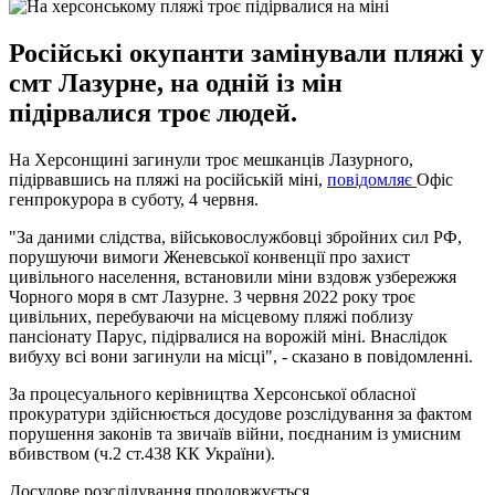
Російські окупанти замінували пляжі у
смт Лазурне, на одній із мін
підірвалися троє людей.
На Херсонщині загинули троє мешканців Лазурного,
підірвавшись на пляжі на російській міні,
повідомляє
Офіс
генпрокурора в суботу, 4 червня.
"За даними слідства, військовослужбовці збройних сил РФ,
порушуючи вимоги Женевської конвенції про захист
цивільного населення, встановили міни вздовж узбережжя
Чорного моря в смт Лазурне. 3 червня 2022 року троє
цивільних, перебуваючи на місцевому пляжі поблизу
пансіонату Парус, підірвалися на ворожій міні. Внаслідок
вибуху всі вони загинули на місці", - сказано в повідомленні.
За процесуального керівництва Херсонської обласної
прокуратури здійснюється досудове розслідування за фактом
порушення законів та звичаїв війни, поєднаним із умисним
вбивством (ч.2 ст.438 КК України).
Досудове розслідування продовжується.