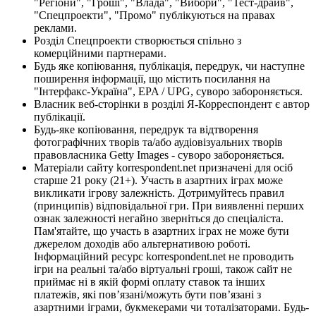
"Регіони", "Гроші", "Влада", "Вибори", "Тест-драйв",
"Спецпроекти", "Промо" публікуються на правах
реклами.
Розділ Спецпроекти створюється спільно з
комерційними партнерами.
Будь яке копіювання, публікація, передрук, чи наступне
поширення інформації, що містить посилання на
"Інтерфакс-Україна", EPA / UPG, суворо забороняється.
Власник веб-сторінки в розділі Я-Корреспондент є автор
публікації.
Будь-яке копіювання, передрук та відтворення
фотографічних творів та/або аудіовізуальних творів
правовласника Getty Images - суворо забороняється.
Матеріали сайту korrespondent.net призначені для осіб
старше 21 року (21+). Участь в азартних іграх може
викликати ігрову залежність. Дотримуйтесь правил
(принципів) відповідальної гри. При виявленні перших
ознак залежності негайно зверніться до спеціаліста.
Пам'ятайте, що участь в азартних іграх не може бути
джерелом доходів або альтернативою роботі.
Інформаційний ресурс korrespondent.net не проводить
ігри на реальні та/або віртуальні гроші, також сайт не
приймає ні в якій формі оплату ставок та інших
платежів, які пов’язані/можуть бути пов’язані з
азартними іграми, букмекерами чи тоталізаторами. Будь-