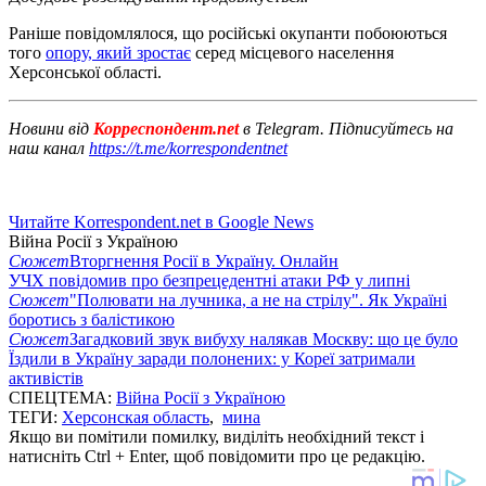
Раніше повідомлялося, що російські окупанти побоюються
того
опору, який зростає
серед місцевого населення
Херсонської області.
Новини від
Корреспондент.net
в Telegram. Підписуйтесь на
наш канал
https://t.me/korrespondentnet
Читайте Korrespondent.net в Google News
Війна Росії з Україною
Сюжет
Вторгнення Росії в Україну. Онлайн
УЧХ повідомив про безпрецедентні атаки РФ у липні
Сюжет
"Полювати на лучника, а не на стрілу". Як Україні
боротись з балістикою
Сюжет
Загадковий звук вибуху налякав Москву: що це було
Їздили в Україну заради полонених: у Кореї затримали
активістів
СПЕЦТЕМА:
Війна Росії з Україною
ТЕГИ:
Херсонская область
,
мина
Якщо ви помітили помилку, виділіть необхідний текст і
натисніть Ctrl + Enter, щоб повідомити про це редакцію.