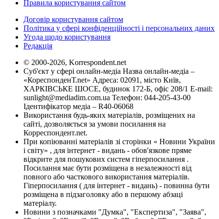
Правила користування сайтом
Договір користування сайтом
Політика у сфері конфіденційності і персональних даних
Угода щодо користування
Редакція
© 2000-2026, Korrespondent.net
Суб'єкт у сфері онлайн-медіа Назва онлайн-медіа –
«КореспонденТ.net» Адреса: 02091, місто Київ,
ХАРКІВСЬКЕ ШОСЕ, будинок 172-Б, офіс 208/1 E-mail:
sunlight@mediadim.com.ua
Телефон: 044-205-43-00
Ідентифікатор медіа – R40-06068
Використання будь-яких матеріалів, розміщених на
сайті, дозволяється за умови посилання на
Корреспондент.net.
При копіюванні матеріалів зі сторінки « Новини України
і світу» , для інтернет - видань - обов'язкове пряме
відкрите для пошукових систем гіперпосилання .
Посилання має бути розміщена в незалежності від
повного або часткового використання матеріалів.
Гіперпосилання ( для інтернет - видань) - повинна бути
розміщена в підзаголовку або в першому абзаці
матеріалу.
Новини з позначками "Думка", "Експертиза", "Заява",