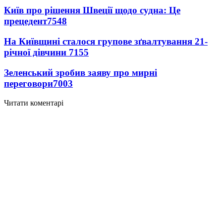
Київ про рішення Швеції щодо судна: Це
прецедент
7548
На Київщині сталося групове зґвалтування 21-
річної дівчини
7155
Зеленський зробив заяву про мирні
переговори
7003
Читати коментарі