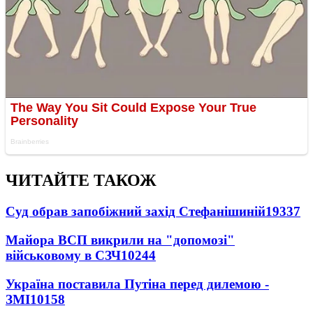
ЧИТАЙТЕ ТАКОЖ
Суд обрав запобіжний захід Стефанішиній
19337
Майора ВСП викрили на "допомозі"
військовому в СЗЧ
10244
Україна поставила Путіна перед дилемою -
ЗМІ
10158