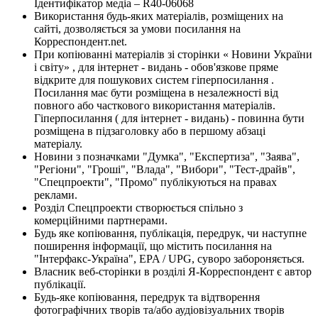
Ідентифікатор медіа – R40-06068
Використання будь-яких матеріалів, розміщених на
сайті, дозволяється за умови посилання на
Корреспондент.net.
При копіюванні матеріалів зі сторінки « Новини України
і світу» , для інтернет - видань - обов'язкове пряме
відкрите для пошукових систем гіперпосилання .
Посилання має бути розміщена в незалежності від
повного або часткового використання матеріалів.
Гіперпосилання ( для інтернет - видань) - повинна бути
розміщена в підзаголовку або в першому абзаці
матеріалу.
Новини з позначками "Думка", "Експертиза", "Заява",
"Регіони", "Гроші", "Влада", "Вибори", "Тест-драйв",
"Спецпроекти", "Промо" публікуються на правах
реклами.
Розділ Спецпроекти створюється спільно з
комерційними партнерами.
Будь яке копіювання, публікація, передрук, чи наступне
поширення інформації, що містить посилання на
"Інтерфакс-Україна", EPA / UPG, суворо забороняється.
Власник веб-сторінки в розділі Я-Корреспондент є автор
публікації.
Будь-яке копіювання, передрук та відтворення
фотографічних творів та/або аудіовізуальних творів