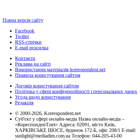
Повна версія сайту
Facebook
Twitter
RSS-стрічки
E-mail розсилка
Контакти
Реклама на сайті
Використання матеріалів korrespondent.net
Правила користування сайтом
Договір користування сайтом
Політика у сфері конфіденційності і персональних даних
Угода щодо користування
Редакція
© 2000-2026, Korrespondent.net
Суб'єкт у сфері онлайн-медіа Назва онлайн-медіа –
«КореспонденТ.net» Адреса: 02091, місто Київ,
ХАРКІВСЬКЕ ШОСЕ, будинок 172-Б, офіс 208/1 E-mail:
sunlight@mediadim.com.ua
Телефон: 044-205-43-00