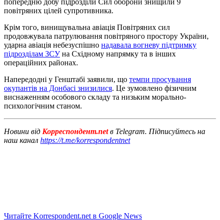
попередню добу підрозділи Сил оборони знищили 9
повітряних цілей супротивника.
Крім того, винищувальна авіація Повітряних сил
продовжувала патрулювання повітряного простору України,
ударна авіація небезуспішно
надавала вогневу підтримку
підрозділам ЗСУ
на Східному напрямку та в інших
операційних районах.
Напередодні у Генштабі заявили, що
темпи просування
окупантів на Донбасі знизилися
. Це зумовлено фізичним
виснаженням особового складу та низьким морально-
психологічним станом.
Новини від
Корреспондент.net
в Telegram. Підписуйтесь на
наш канал
https://t.me/korrespondentnet
Читайте Korrespondent.net в Google News