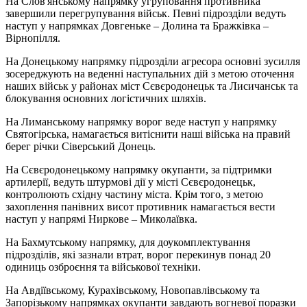
На Слов'янському напрямку угруповання противника
завершили перегрупування військ. Певні підрозділи ведуть
наступ у напрямках Довгеньке – Долина та Бражківка –
Вірнопілля.
На Донецькому напрямку підрозділи агресора основні зусилля
зосереджують на веденні наступальних дій з метою оточення
наших військ у районах міст Сєвєродонецьк та Лисичанськ та
блокування основних логістичних шляхів.
На Лиманському напрямку ворог веде наступ у напрямку
Святогірська, намагається витіснити наші війська на правий
берег річки Сіверський Донець.
На Сєвєродонецькому напрямку окупанти, за підтримки
артилерії, ведуть штурмові дії у місті Сєвєродонецьк,
контролюють східну частину міста. Крім того, з метою
захоплення панівних висот противник намагається вести
наступ у напрямі Ниркове – Миколаївка.
На Бахмутському напрямку, для доукомплектування
підрозділів, які зазнали втрат, ворог перекинув понад 20
одиниць озброєння та військової техніки.
На Авдіївському, Курахівському, Новопавлівському та
Запорізькому напрямках окупанти завдають вогневої поразки