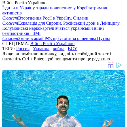
Війна Росії з Україною
Їздили в Україну заради полонених: у Кореї затримали
активістів
Сюжет
Вторгнення Росії в Україну. Онлайн
Сюжет
Ескалація для Європи. Російський дрон в Лейпцигу
Колумбійські наркокартелі вчаться українській війні
безпілотників - ЗМІ
Сюжет
Зміни в армії РФ: що стоїть за рішенням Путіна
СПЕЦТЕМА:
Війна Росії з Україною
ТЕГИ:
Россия
,
Украина
,
война
,
ВСУ
Якщо ви помітили помилку, виділіть необхідний текст і
натисніть Ctrl + Enter, щоб повідомити про це редакцію.