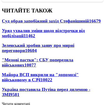
ЧИТАЙТЕ ТАКОЖ
Суд обрав запобіжний захід Стефанішиній
16679
Уряд ухвалив зміни щодо відстрочки від
мобілізації
11462
Зеленський зробив заяву про мирні
переговори
10604
"Медові пастки": СБУ попередила
військових
10077
Майора ВСП викрили на "допомозі"
військовому в СЗЧ
10022
Україна поставила Путіна перед дилемою -
ЗМІ
9581
Читати коментарі