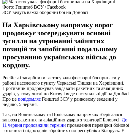
Фото: Генштаб ВСУ / Facebook
ЗСУ ведуть важкі оборонні бої на Донбасі
На Харківському напрямку ворог
продовжує зосереджувати основні
зусилля на утриманні зайнятих
позицій та запобіганні подальшому
просуванню українських військ до
кордону.
Російські загарбники застосували фосфорні боєприпаси у
районі населеного пункту Черкаські Тишки на Харківщині.
Противник продовжував завдавати ракетних та авіаційних
ударів, у тому числі по Києву і веде наступальні дії на Донбасі.
Про це
повідомляє
Генштаб ЗСУ у ранковому зведенні у
неділю, 5 червня.
Так, на Волинському та Поліському напрямках зберігалася
загроза ракетних та авіаційних ударів з території Білорусі.
До
11 червня продовжили терміни
проведення перевірки бойової
готовності підрозділів збройних сил республіки Білорусь. У