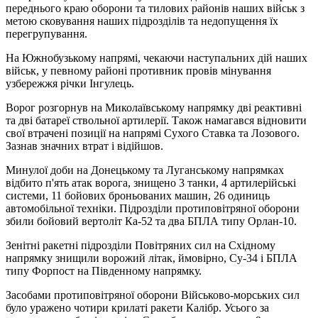
переднього краю оборони та тилових районів наших військ з
метою сковування наших підрозділів та недопущення їх
перегрупування.
На Южнобузькому напрямі, чекаючи наступальних дій наших
військ, у певному районі противник провів мінування
узбережжя річки Інгулець.
Ворог розгорнув на Миколаївському напрямку дві реактивні
та дві батареї ствольної артилерії. Також намагався відновити
свої втрачені позиції на напрямі Сухого Ставка та Лозового.
Зазнав значних втрат і відійшов.
Минулої доби на Донецькому та Луганському напрямках
відбито п'ять атак ворога, знищено 3 танки, 4 артилерійські
системи, 11 бойових броньованих машин, 26 одиниць
автомобільної техніки. Підрозділи протиповітряної оборони
збили бойовий вертоліт Ка-52 та два БПЛА типу Орлан-10.
Зенітні ракетні підрозділи Повітряних сил на Східному
напрямку знищили ворожий літак, ймовірно, Су-34 і БПЛА
типу Форпост на Південному напрямку.
Засобами протиповітряної оборони Військово-морських сил
було уражено чотири крилаті ракети Калібр. Усього за