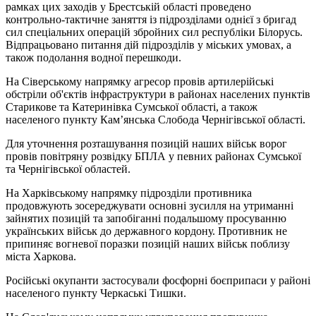
рамках цих заходів у Брестській області проведено
контрольно-тактичне заняття із підрозділами однієї з бригад
сил спеціальних операцій збройних сил республіки Білорусь.
Відпрацьовано питання дій підрозділів у міських умовах, а
також подолання водної перешкоди.
На Сіверському напрямку агресор провів артилерійські
обстріли об'єктів інфраструктури в районах населених пунктів
Старикове та Катеринівка Сумської області, а також
населеного пункту Кам’янська Слобода Чернігівської області.
Для уточнення розташування позицій наших військ ворог
провів повітряну розвідку БПЛА у певних районах Сумської
та Чернігівської областей.
На Харківському напрямку підрозділи противника
продовжують зосереджувати основні зусилля на утриманні
зайнятих позицій та запобіганні подальшому просуванню
українських військ до державного кордону. Противник не
припиняє вогневої поразки позицій наших військ поблизу
міста Харкова.
Російські окупанти застосували фосфорні боєприпаси у районі
населеного пункту Черкаські Тишки.