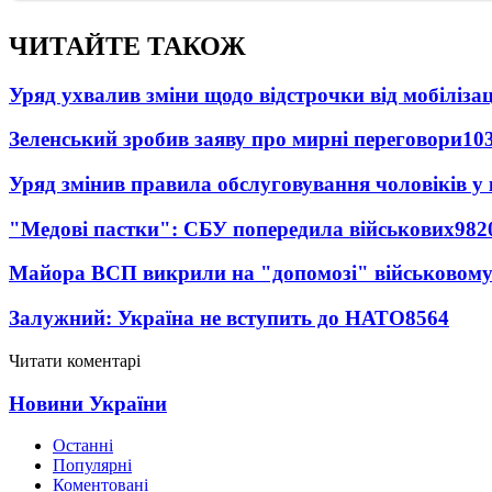
ЧИТАЙТЕ ТАКОЖ
Уряд ухвалив зміни щодо відстрочки від мобілізац
Зеленський зробив заяву про мирні переговори
10
Уряд змінив правила обслуговування чоловіків у
"Медові пастки": СБУ попередила військових
982
Майора ВСП викрили на "допомозі" військовому
Залужний: Україна не вступить до НАТО
8564
Читати коментарі
Новини України
Останні
Популярні
Коментовані