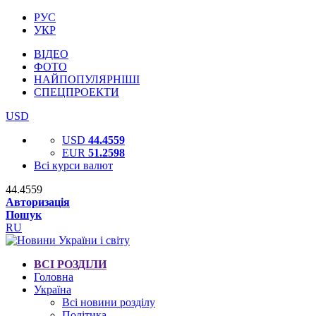
РУС
УКР
ВІДЕО
ФОТО
НАЙПОПУЛЯРНІШІ
СПЕЦПРОЕКТИ
USD
USD
44.4559
EUR
51.2598
Всі курси валют
44.4559
Авторизація
Пошук
RU
ВСІ РОЗДІЛИ
Головна
Україна
Всі новини розділу
Політика