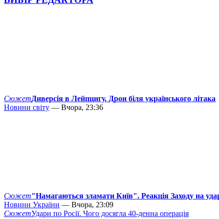
Сюжет
Диверсія в Лейпцигу. Дрон біля українського літака
Новини світу
— Вчора, 23:36
Сюжет
"Намагаються зламати Київ". Реакція Заходу на уда
Новини України
— Вчора, 23:09
Сюжет
Удари по Росії. Чого досягла 40-денна операція