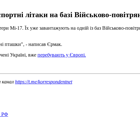
ортні літаки на базі Військово-повітрян
ери Мі-17. Їх уже завантажують на одній із баз Військово-пові
і пташки", - написав Єрмак.
ені Україні, вже
перебувають у Європі.
ш канал
https://t.me/korrespondentnet
в РФ