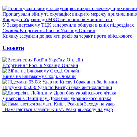
Пропагували війну та окупацію: викрито мережу прихильникі
Кандидат України до МКС не пройшов мовний тест
У Закарпатському ТЦК заперечили обшуки в їхніх підрозділах
Сюжет
Вторгнення Росії в Україну. Онлайн
Киянку засудили до дев'яти років за теракт проти військового
Сюжети
Вторгнення Росії в Україну. Онлайн
Війна на Близькому Сході. Онлайн
Підсумки 05.08: Удар по Києву і брак антибалістики
Диверсія в Лейпцигу. Дрон біля українського літака
"Намагаються зламати Київ". Реакція Заходу на удар