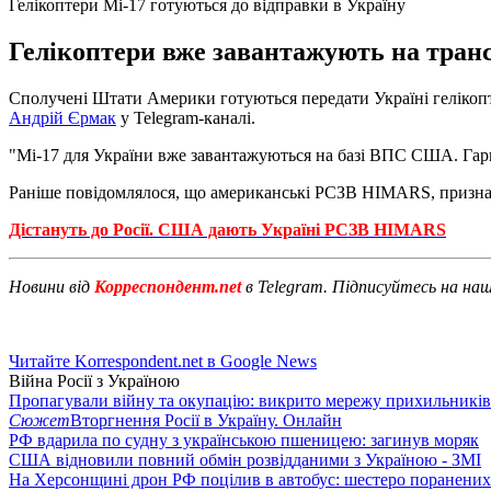
Гелікоптери Мі-17 готуються до відправки в Україну
Гелікоптери вже завантажують на трансп
Сполучені Штати Америки готуються передати Україні гелікопт
Андрій Єрмак
у Telegram-каналі.
"Мі-17 для України вже завантажуються на базі ВПС США. Гарн
Раніше повідомлялося, що американські РСЗВ HIMARS, признач
Дістануть до Росії. США дають Україні РСЗВ HIMARS
Новини від
Корреспондент.net
в Telegram. Підписуйтесь на на
Читайте Korrespondent.net в Google News
Війна Росії з Україною
Пропагували війну та окупацію: викрито мережу прихильникі
Сюжет
Вторгнення Росії в Україну. Онлайн
РФ вдарила по судну з українською пшеницею: загинув моряк
США відновили повний обмін розвідданими з Україною - ЗМІ
На Херсонщині дрон РФ поцілив в автобус: шестеро поранених