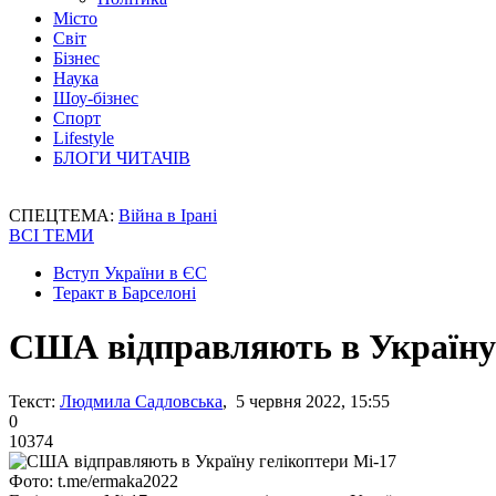
Місто
Світ
Бізнес
Наука
Шоу-бізнес
Спорт
Lifestyle
БЛОГИ ЧИТАЧІВ
СПЕЦТЕМА:
Війна в Ірані
ВСІ ТЕМИ
Вступ України в ЄС
Теракт в Барселоні
США відправляють в Україну 
Текст:
Людмила Садловська
, 5 червня 2022, 15:55
0
10374
Фото: t.me/ermaka2022