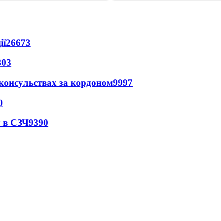
ії
26673
303
 консульствах за кордоном
9997
0
 в СЗЧ
9390