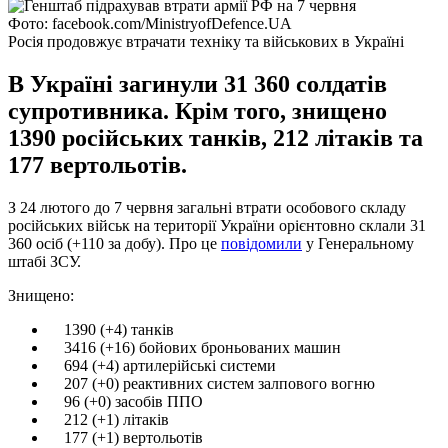
Фото: facebook.com/MinistryofDefence.UA
Росія продовжує втрачати техніку та військових в Україні
В Україні загинули 31 360 солдатів
супротивника. Крім того, знищено
1390 російських танків, 212 літаків та
177 вертольотів.
З 24 лютого до 7 червня загальні втрати особового складу
російських військ на території України орієнтовно склали 31
360 осіб (+110 за добу). Про це
повідомили
у Генеральному
штабі ЗСУ.
Знищено:
1390 (+4) танків
3416 (+16) бойових броньованих машин
694 (+4) артилерійські системи
207 (+0) реактивних систем залпового вогню
96 (+0) засобів ППО
212 (+1) літаків
177 (+1) вертольотів