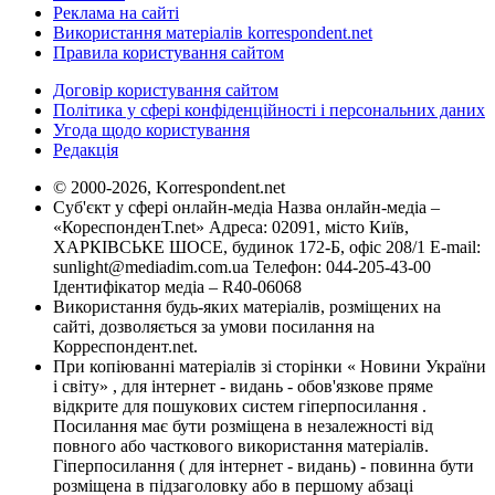
Реклама на сайті
Використання матеріалів korrespondent.net
Правила користування сайтом
Договір користування сайтом
Політика у сфері конфіденційності і персональних даних
Угода щодо користування
Редакція
© 2000-2026, Korrespondent.net
Суб'єкт у сфері онлайн-медіа Назва онлайн-медіа –
«КореспонденТ.net» Адреса: 02091, місто Київ,
ХАРКІВСЬКЕ ШОСЕ, будинок 172-Б, офіс 208/1 E-mail:
sunlight@mediadim.com.ua
Телефон: 044-205-43-00
Ідентифікатор медіа – R40-06068
Використання будь-яких матеріалів, розміщених на
сайті, дозволяється за умови посилання на
Корреспондент.net.
При копіюванні матеріалів зі сторінки « Новини України
і світу» , для інтернет - видань - обов'язкове пряме
відкрите для пошукових систем гіперпосилання .
Посилання має бути розміщена в незалежності від
повного або часткового використання матеріалів.
Гіперпосилання ( для інтернет - видань) - повинна бути
розміщена в підзаголовку або в першому абзаці