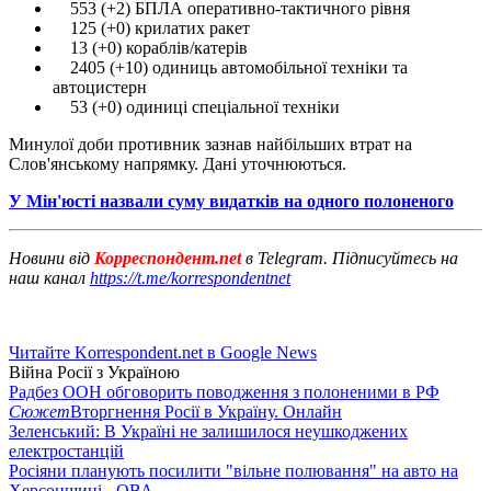
553 (+2) БПЛА оперативно-тактичного рівня
125 (+0) крилатих ракет
13 (+0) кораблів/катерів
2405 (+10) одиниць автомобільної техніки та
автоцистерн
53 (+0) одиниці спеціальної техніки
Минулої доби противник зазнав найбільших втрат на
Слов'янському напрямку. Дані уточнюються.
У Мін'юсті назвали суму видатків на одного полоненого
Новини від
Корреспондент.net
в Telegram. Підписуйтесь на
наш канал
https://t.me/korrespondentnet
Читайте Korrespondent.net в Google News
Війна Росії з Україною
Радбез ООН обговорить поводження з полоненими в РФ
Сюжет
Вторгнення Росії в Україну. Онлайн
Зеленський: В Україні не залишилося неушкоджених
електростанцій
Росіяни планують посилити "вільне полювання" на авто на
Херсонщині - ОВА