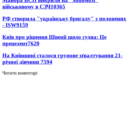
Майора ВСП викрили на "допомозі"
військовому в СЗЧ
10365
РФ створила "українську бригаду" з полонених
- ISW
9159
Київ про рішення Швеції щодо судна: Це
прецедент
7620
На Київщині сталося групове зґвалтування 21-
річної дівчини
7594
Читати коментарі