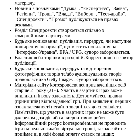
матеріалу.
Новини з позначками "Думка", "Експертиза", "Заява",
"Регіони", "Гроші", "Влада", "Вибори", "Тест-драйв",
"Спецпроекти", "Промо" публікуються на правах
реклами.
Розділ Спецпроекти створюється спільно з
комерційними партнерами.
Будь яке копіювання, публікація, передрук, чи наступне
поширення інформації, що містить посилання на
"Інтерфакс-Україна", EPA / UPG, суворо забороняється.
Власник веб-сторінки в розділі Я-Корреспондент є автор
публікації.
Будь-яке копіювання, передрук та відтворення
фотографічних творів та/або аудіовізуальних творів
правовласника Getty Images - суворо забороняється.
Матеріали сайту korrespondent.net призначені для осіб
старше 21 року (21+). Участь в азартних іграх може
викликати ігрову залежність. Дотримуйтесь правил
(принципів) відповідальної гри. При виявленні перших
ознак залежності негайно зверніться до спеціаліста.
Пам'ятайте, що участь в азартних іграх не може бути
джерелом доходів або альтернативою роботі.
Інформаційний ресурс korrespondent.net не проводить
ігри на реальні та/або віртуальні гроші, також сайт не
приймає ні в якій формі оплату ставок та інших