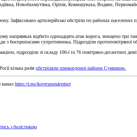
іївка, Новобахмутівка, Оріхів, Комишуваха, Водяне, Первомайсь
у. Зафіксовано артилерійські обстріли по районах населених пу
у напрямках відбито одинадцять атак ворога, знищено три танки
ди з боєприпасами супротивника. Підрозділи протиповітряної об
єю, підрозділи зі складу 106-ї та 76 повітряно-десантних дивізі
Росії кілька разів
обстріляли прикордонні райони Сумщини.
ш канал
https://t.me/korrespondentnet
отись з балістикою