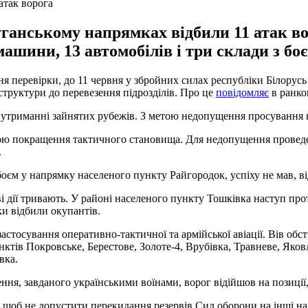
атак ворога
анському напрямках відбили 11 атак во
машини, 13 автомобілів і три склади з б
я перевірки, до 11 червня у збройних силах республіки Білорус
структури до перевезення підрозділів. Про це
повідомляє
в ранко
 утриманні зайнятих рубежів. З метою недопущення просування 
тою покращення тактичного становища. Для недопущення провед
.
єм у напрямку населеного пункту Райгородок, успіху не мав, в
 дії тривають. У районі населеного пункту Тошківка наступ про
ки відбили окупантів.
тосування оперативно-тактичної та армійської авіації. Вів обстр
тів Покровське, Берестове, Золоте-4, Врубівка, Травневе, Яковл
вка.
ння, завданого українськими воїнами, ворог відійшов на позиції
 щоб не допустити перекидання резервів Сил оборони на інші на