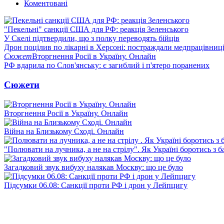
Коментовані
"Пекельні" санкції США для РФ: реакція Зеленського
У Скелі підтвердили, що з полку переводять бійців
Дрон поцілив по лікарні в Херсоні: постраждали медпрацівниц
Сюжет
Вторгнення Росії в Україну. Онлайн
РФ вдарила по Слов'янську: є загиблий і п'ятеро поранених
Сюжети
Вторгнення Росії в Україну. Онлайн
Війна на Близькому Сході. Онлайн
"Полювати на лучника, а не на стрілу". Як Україні боротись з 
Загадковий звук вибуху налякав Москву: що це було
Підсумки 06.08: Санкції проти РФ і дрон у Лейпцигу