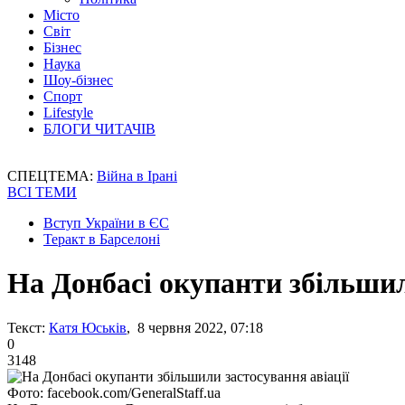
Місто
Світ
Бізнес
Наука
Шоу-бізнес
Спорт
Lifestyle
БЛОГИ ЧИТАЧІВ
СПЕЦТЕМА:
Війна в Ірані
ВСІ ТЕМИ
Вступ України в ЄС
Теракт в Барселоні
На Донбасі окупанти збільшил
Текст:
Катя Юськів
, 8 червня 2022, 07:18
0
3148
Фото: facebook.com/GeneralStaff.ua