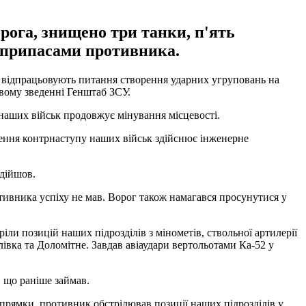
рога, знищено три танки, п'ять
оєприпасами противника.
ь відпрацьовують питання створення ударних угруповань на
вому зведенні Генштаб ЗСУ.
наших військ продовжує мінування місцевості.
ення контрнаступу наших військ здійснює інженерне
ідійшов.
тивника успіху не мав. Ворог також намагався просунутися у
іли позицій наших підрозділів з мінометів, ствольної артилерії
івка та Доломітне. Завдав авіаудари вертольотами Ка-52 у
, що раніше займав.
прямки, противник обстрілював позиції наших підрозділів у