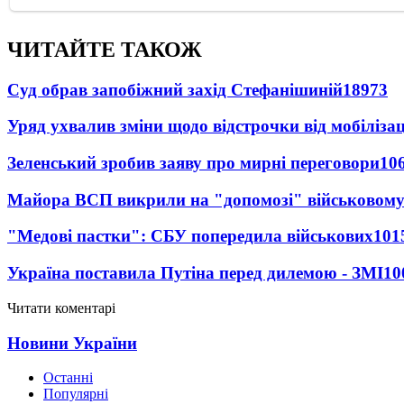
ЧИТАЙТЕ ТАКОЖ
Суд обрав запобіжний захід Стефанішиній
18973
Уряд ухвалив зміни щодо відстрочки від мобілізац
Зеленський зробив заяву про мирні переговори
10
Майора ВСП викрили на "допомозі" військовому
"Медові пастки": СБУ попередила військових
101
Україна поставила Путіна перед дилемою - ЗМІ
10
Читати коментарі
Новини України
Останні
Популярні