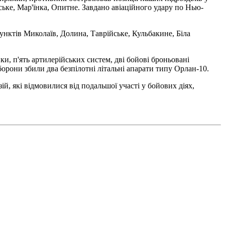
ке, Мар'їнка, Опитне. Завдано авіаційного удару по Нью-
нктів Миколаїв, Долина, Таврійське, Кульбакине, Біла
, п'ять артилерійських систем, дві бойові броньовані
орони збили два безпілотні літальні апарати типу Орлан-10.
й, які відмовилися від подальшої участі у бойових діях,