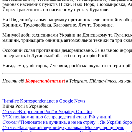
районах населених пунктів Піски, Нью-Йорк, Любомировка, Авд
Йорку і ракетного - по населеному пункту Курахове.
На Південнобузькому напрямку противник веде позиційну оборон
Криниця, Трудолюбівка, Благодатне, Луч та Тополине.
Минулої доби захисниками України на Донецькому та Луганськом
машини, тринадцять одиниць автомобільної техніки та три скла
Особовий склад противника деморалізовано. За наявною інформаці
повертають із Луганської області на територію Росії.
Нагадаємо, у вівторок, 7 червня, російські окупанти з території 
Новини від
Корреспондент.net
в Telegram. Підписуйтесь на на
Читайте Korrespondent.net в Google News
Війна Росії з Україною
Сюжет
Вторгнення Росії в Україну. Онлайн
УЧХ повідомив про безпрецедентні атаки РФ у липні
Сюжет
"Полювати на лучника, а не на стрілу". Як Україні бор
Сюжет
Загадковий звук вибуху налякав Москву: що це було