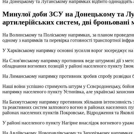
На Донецькому та Луганському напрямках відбито одинадцять 
Минулої доби ЗСУ на Донецькому та Луг
артилерійських систем, дві броньовані 
На Волинському та Поліському напрямках, за планом проведенн
одному з напрямків та перевірка готовності транспортної інфра
У Харківському напрямку основні зусилля ворог зосереджує на
На Слов'янському напрямку противник веде штурмові дії з ме
обладнання вогневих позицій у районі населеного пункту Ізюм
На Лиманському напрямку противник зробив спробу розвідки бо
Наші воїни успішно стримують штурм у Сєвєродонецьку, бойові
напрямку населеного пункту Устинівка, але українські захисни
На Бахмутському напрямку противник збільшив інтенсивність зас
та реактивних систем залпового вогню в районах населених пунк
районах населених пунктів Покровське, Відродження та Яковлі
У районі населеного пункту Нагірне внаслідок вогневого ураже
На Авдіївському, Новопавлівському та Запорізькому напрямках,