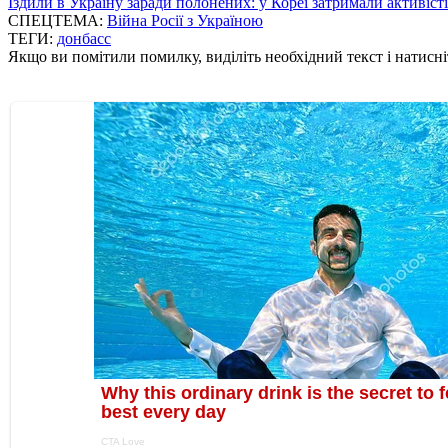
Їздили в Україну заради полонених: у Кореї затримали активіст
СПЕЦТЕМА:
Війна Росії з Україною
ТЕГИ:
донбасс
Якщо ви помітили помилку, виділіть необхідний текст і натисніт