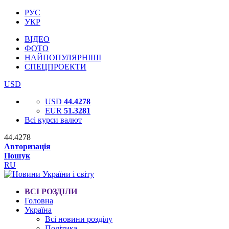
РУС
УКР
ВІДЕО
ФОТО
НАЙПОПУЛЯРНІШІ
СПЕЦПРОЕКТИ
USD
USD
44.4278
EUR
51.3281
Всі курси валют
44.4278
Авторизація
Пошук
RU
ВСІ РОЗДІЛИ
Головна
Україна
Всі новини розділу
Політика