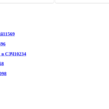
ії
11569
696
 в СЗЧ
10234
58
098