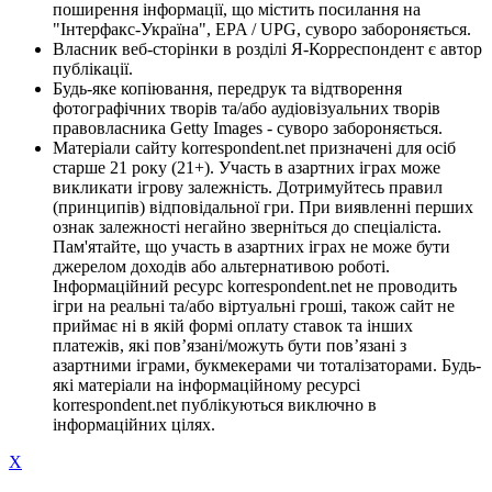
поширення інформації, що містить посилання на
"Інтерфакс-Україна", EPA / UPG, суворо забороняється.
Власник веб-сторінки в розділі Я-Корреспондент є автор
публікації.
Будь-яке копіювання, передрук та відтворення
фотографічних творів та/або аудіовізуальних творів
правовласника Getty Images - суворо забороняється.
Матеріали сайту korrespondent.net призначені для осіб
старше 21 року (21+). Участь в азартних іграх може
викликати ігрову залежність. Дотримуйтесь правил
(принципів) відповідальної гри. При виявленні перших
ознак залежності негайно зверніться до спеціаліста.
Пам'ятайте, що участь в азартних іграх не може бути
джерелом доходів або альтернативою роботі.
Інформаційний ресурс korrespondent.net не проводить
ігри на реальні та/або віртуальні гроші, також сайт не
приймає ні в якій формі оплату ставок та інших
платежів, які пов’язані/можуть бути пов’язані з
азартними іграми, букмекерами чи тоталізаторами. Будь-
які матеріали на інформаційному ресурсі
korrespondent.net публікуються виключно в
інформаційних цілях.
X