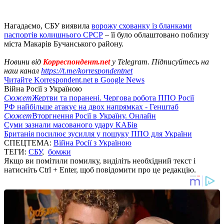
Нагадаємо, СБУ виявила
ворожу схованку із бланками
паспортів колишнього СРСР
– її було облаштовано поблизу
міста Макарів Бучанського району.
Новини від
Корреспондент.net
у Telegram. Підписуйтесь на
наш канал
https://t.me/korrespondentnet
Читайте Korrespondent.net в Google News
Війна Росії з Україною
Сюжет
Жертви та поранені. Чергова робота ППО Росії
РФ найбільше атакує на двох напрямках - Генштаб
Сюжет
Вторгнення Росії в Україну. Онлайн
Суми зазнали масованого удару КАБів
Британія посилює зусилля у пошуку ППО для України
СПЕЦТЕМА:
Війна Росії з Україною
ТЕГИ:
СБУ
,
бомжи
Якщо ви помітили помилку, виділіть необхідний текст і
натисніть Ctrl + Enter, щоб повідомити про це редакцію.