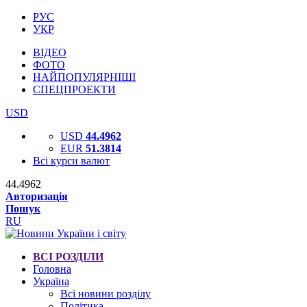
РУС
УКР
ВІДЕО
ФОТО
НАЙПОПУЛЯРНІШІ
СПЕЦПРОЕКТИ
USD
USD
44.4962
EUR
51.3814
Всі курси валют
44.4962
Авторизація
Пошук
RU
ВСІ РОЗДІЛИ
Головна
Україна
Всі новини розділу
Політика