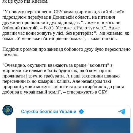
як це було під Києвом.
"У новому перехопленні СБУ командир танка, який зі своїм
підрозділом перебуває в Донецькій області, на питання
дружини про бойовий дух відповідає: "…вже ні в кого не
бойовий (настрій. –
Ред.
). Усе вже заї*ало тут усіх". Адже
довгий час вони живуть у лісі, без критеріїв: "...ми живемо, як
бомжі. У мене вже п'ятий рівень бомжа", – каже танкіст.
Подібних розмов про занепад бойового духу було перехоплено
чимало.
"Очевидно, окупанти вважають за краще "воювати" з
мирними жителями в їхніх будинках, щоб комфортно
проживати і зручно грабувати. А наші захисники швидко
переселили їх до комарів і кліщів. Але незабаром такі
природні умови можуть змінитися для загарбників до рівня
добрива в українській землі", – стверджують в СБУ.