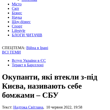
Місто
Світ
Бізнес
Наука
Шоу-бізнес
Спорт
Lifestyle
БЛОГИ ЧИТАЧІВ
СПЕЦТЕМА:
Війна в Ірані
ВСІ ТЕМИ
Вступ України в ЄС
Теракт в Барселоні
Окупанти, які втекли з-під
Києва, називають себе
бомжами – СБУ
Текст:
Надтока Світлана
, 10 червня 2022, 19:58