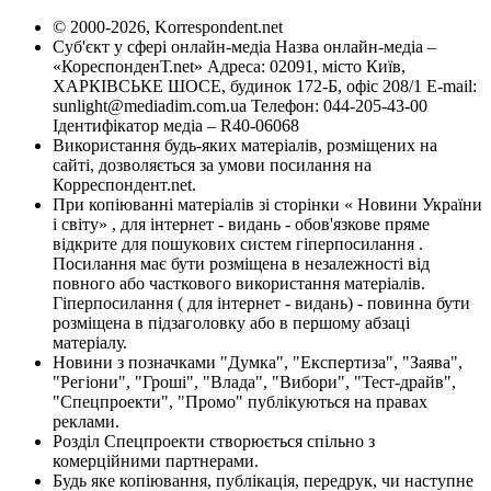
© 2000-2026, Korrespondent.net
Суб'єкт у сфері онлайн-медіа Назва онлайн-медіа –
«КореспонденТ.net» Адреса: 02091, місто Київ,
ХАРКІВСЬКЕ ШОСЕ, будинок 172-Б, офіс 208/1 E-mail:
sunlight@mediadim.com.ua
Телефон: 044-205-43-00
Ідентифікатор медіа – R40-06068
Використання будь-яких матеріалів, розміщених на
сайті, дозволяється за умови посилання на
Корреспондент.net.
При копіюванні матеріалів зі сторінки « Новини України
і світу» , для інтернет - видань - обов'язкове пряме
відкрите для пошукових систем гіперпосилання .
Посилання має бути розміщена в незалежності від
повного або часткового використання матеріалів.
Гіперпосилання ( для інтернет - видань) - повинна бути
розміщена в підзаголовку або в першому абзаці
матеріалу.
Новини з позначками "Думка", "Експертиза", "Заява",
"Регіони", "Гроші", "Влада", "Вибори", "Тест-драйв",
"Спецпроекти", "Промо" публікуються на правах
реклами.
Розділ Спецпроекти створюється спільно з
комерційними партнерами.
Будь яке копіювання, публікація, передрук, чи наступне