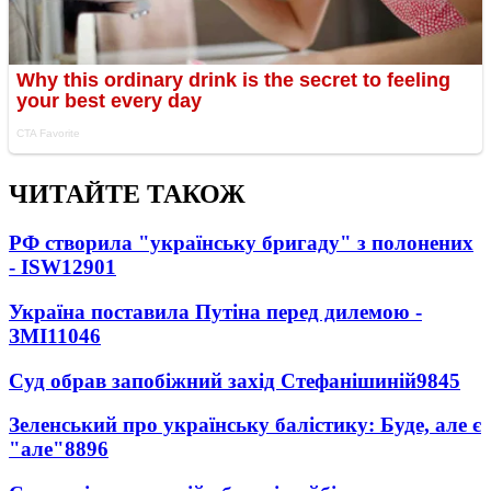
ЧИТАЙТЕ ТАКОЖ
РФ створила "українську бригаду" з полонених
- ISW
12901
Україна поставила Путіна перед дилемою -
ЗМІ
11046
Суд обрав запобіжний захід Стефанішиній
9845
Зеленський про українську балістику: Буде, але є
"але"
8896