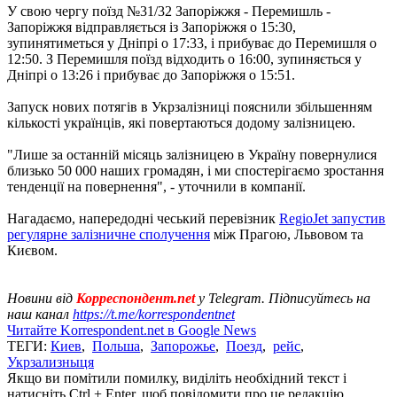
У свою чергу поїзд №31/32 Запоріжжя - Перемишль -
Запоріжжя відправляється із Запоріжжя о 15:30,
зупинятиметься у Дніпрі о 17:33, і прибуває до Перемишля о
12:50. З Перемишля поїзд відходить о 16:00, зупиняється у
Дніпрі о 13:26 і прибуває до Запоріжжя о 15:51.
Запуск нових потягів в Укрзалізниці пояснили збільшенням
кількості українців, які повертаються додому залізницею.
"Лише за останній місяць залізницею в Україну повернулися
близько 50 000 наших громадян, і ми спостерігаємо зростання
тенденції на повернення", - уточнили в компанії.
Нагадаємо, напередодні чеський перевізник
RegioJet запустив
регулярне залізничне сполучення
між Прагою, Львовом та
Києвом.
Новини від
Корреспондент.net
у Telegram. Підписуйтесь на
наш канал
https://t.me/korrespondentnet
Читайте Korrespondent.net в Google News
ТЕГИ:
Киев
,
Польша
,
Запорожье
,
Поезд
,
рейс
,
Укрзализныця
Якщо ви помітили помилку, виділіть необхідний текст і
натисніть Ctrl + Enter, щоб повідомити про це редакцію.