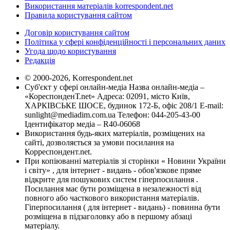
Використання матеріалів korrespondent.net
Правила користування сайтом
Договір користування сайтом
Політика у сфері конфіденційності і персональних даних
Угода щодо користування
Редакція
© 2000-2026, Korrespondent.net
Суб'єкт у сфері онлайн-медіа Назва онлайн-медіа –
«КореспонденТ.net» Адреса: 02091, місто Київ,
ХАРКІВСЬКЕ ШОСЕ, будинок 172-Б, офіс 208/1 E-mail:
sunlight@mediadim.com.ua
Телефон: 044-205-43-00
Ідентифікатор медіа – R40-06068
Використання будь-яких матеріалів, розміщених на
сайті, дозволяється за умови посилання на
Корреспондент.net.
При копіюванні матеріалів зі сторінки « Новини України
і світу» , для інтернет - видань - обов'язкове пряме
відкрите для пошукових систем гіперпосилання .
Посилання має бути розміщена в незалежності від
повного або часткового використання матеріалів.
Гіперпосилання ( для інтернет - видань) - повинна бути
розміщена в підзаголовку або в першому абзаці
матеріалу.