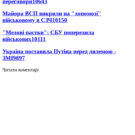
переговори
10643
Майора ВСП викрили на "допомозі"
військовому в СЗЧ
10150
"Медові пастки": СБУ попередила
військових
10111
Україна поставила Путіна перед дилемою -
ЗМІ
9897
Читати коментарі