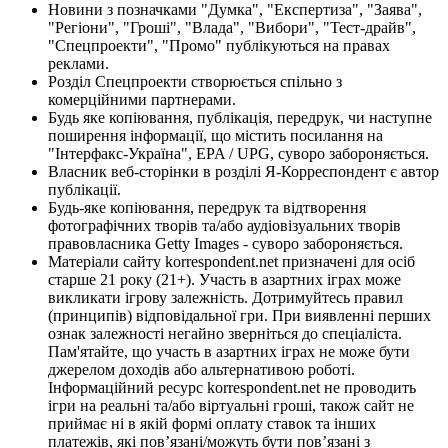
Новини з позначками "Думка", "Експертиза", "Заява",
"Регіони", "Гроші", "Влада", "Вибори", "Тест-драйв",
"Спецпроекти", "Промо" публікуються на правах
реклами.
Розділ Спецпроекти створюється спільно з
комерційними партнерами.
Будь яке копіювання, публікація, передрук, чи наступне
поширення інформації, що містить посилання на
"Інтерфакс-Україна", EPA / UPG, суворо забороняється.
Власник веб-сторінки в розділі Я-Корреспондент є автор
публікації.
Будь-яке копіювання, передрук та відтворення
фотографічних творів та/або аудіовізуальних творів
правовласника Getty Images - суворо забороняється.
Матеріали сайту korrespondent.net призначені для осіб
старше 21 року (21+). Участь в азартних іграх може
викликати ігрову залежність. Дотримуйтесь правил
(принципів) відповідальної гри. При виявленні перших
ознак залежності негайно зверніться до спеціаліста.
Пам'ятайте, що участь в азартних іграх не може бути
джерелом доходів або альтернативою роботі.
Інформаційний ресурс korrespondent.net не проводить
ігри на реальні та/або віртуальні гроші, також сайт не
приймає ні в якій формі оплату ставок та інших
платежів, які пов’язані/можуть бути пов’язані з