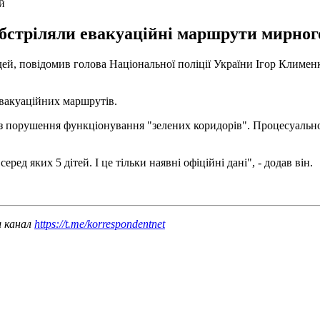
й
 обстріляли евакуаційні маршрути мирног
дей, повідомив голова Національної поліції України Ігор Клименк
евакуаційних маршрутів.
з порушення функціонування "зелених коридорів". Процесуально 
ед яких 5 дітей. І це тільки наявні офіційні дані", - додав він.
ш канал
https://t.me/korrespondentnet