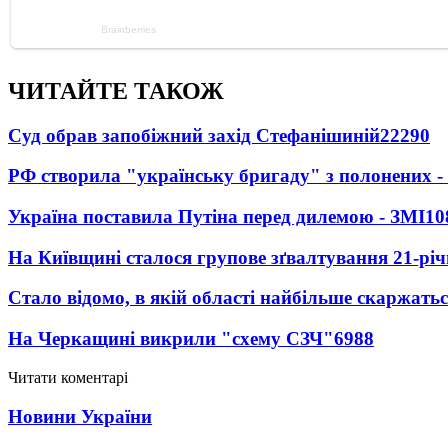
ЧИТАЙТЕ ТАКОЖ
Суд обрав запобіжний захід Стефанішиній
22290
РФ створила "українську бригаду" з полонених -
Україна поставила Путіна перед дилемою - ЗМІ
10
На Київщині сталося групове зґвалтування 21-річ
Стало відомо, в якій області найбільше скаржать
На Черкащині викрили "схему СЗЧ"
6988
Читати коментарі
Новини України