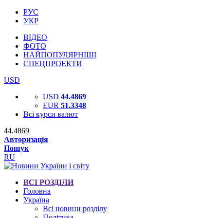
РУС
УКР
ВІДЕО
ФОТО
НАЙПОПУЛЯРНІШІ
СПЕЦПРОЕКТИ
USD
USD
44.4869
EUR
51.3348
Всі курси валют
44.4869
Авторизація
Пошук
RU
ВСІ РОЗДІЛИ
Головна
Україна
Всі новини розділу
Політика