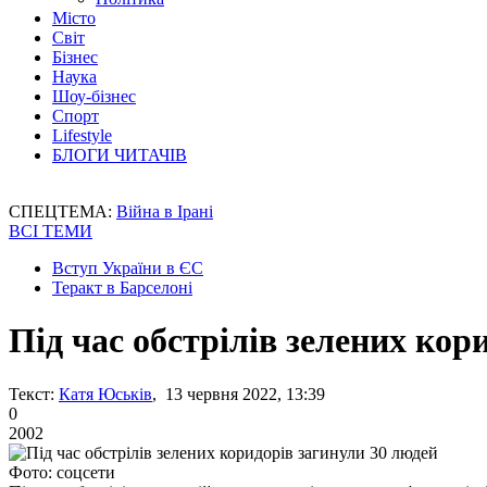
Місто
Світ
Бізнес
Наука
Шоу-бізнес
Спорт
Lifestyle
БЛОГИ ЧИТАЧІВ
СПЕЦТЕМА:
Війна в Ірані
ВСІ ТЕМИ
Вступ України в ЄС
Теракт в Барселоні
Під час обстрілів зелених кор
Текст:
Катя Юськів
, 13 червня 2022, 13:39
0
2002
Фото: соцсети