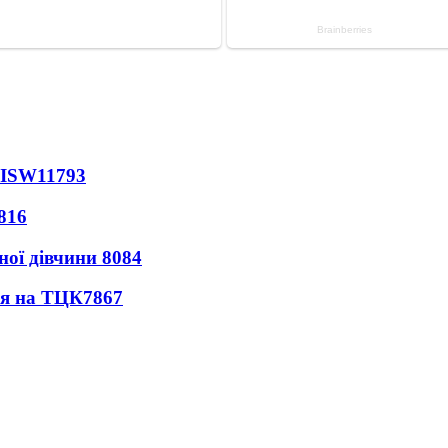
 ISW
11793
816
ної дівчини
8084
ся на ТЦК
7867