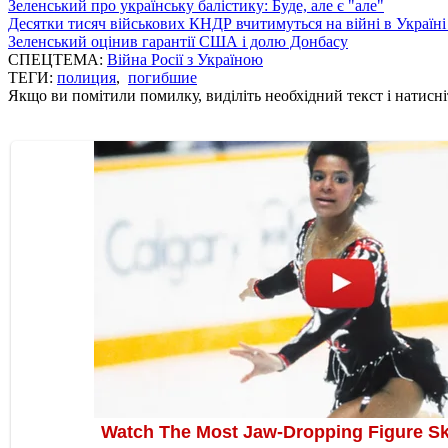
Зеленський про українську балістику: Буде, але є "але"
Десятки тисяч військових КНДР вчитимуться на війні в Україні
Зеленський оцінив гарантії США і долю Донбасу
СПЕЦТЕМА:
Війна Росії з Україною
ТЕГИ:
полиция
,
погибшие
Якщо ви помітили помилку, виділіть необхідний текст і натисніт