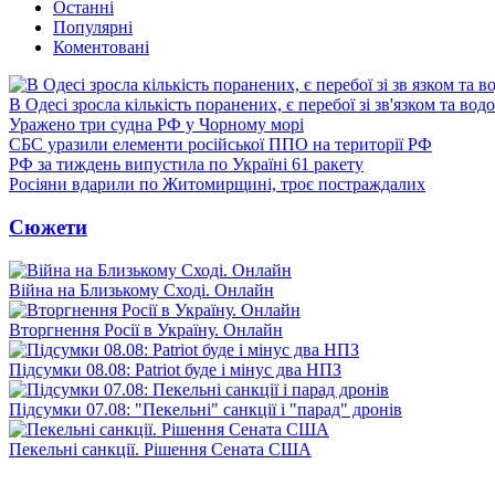
Останні
Популярні
Коментовані
В Одесі зросла кількість поранених, є перебої зі зв'язком та вод
Уражено три судна РФ у Чорному морі
СБС уразили елементи російської ППО на території РФ
РФ за тиждень випустила по Україні 61 ракету
Росіяни вдарили по Житомирщині, троє постраждалих
Сюжети
Війна на Близькому Сході. Онлайн
Вторгнення Росії в Україну. Онлайн
Підсумки 08.08: Patriot буде і мінус два НПЗ
Підсумки 07.08: "Пекельні" санкції і "парад" дронів
Пекельні санкції. Рішення Сената США