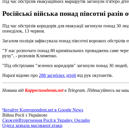
Під час обстрілів евакуаційних маршрутів загинули п'ятеро діте
Російські війська понад півсотні разів
Під час обстрілів коридорів для евакуації загинули понад 30 лю
понеділок, 13 червня.
Загалом поліція зафіксувала понад півсотні ворожих обстрілів 
"У нас розпочато понад 80 кримінальних проваджень саме чере
руху", - розповів Клименко.
"Під обстрілами "зелених коридорів" загинули понад 30 людей, сер
Наразі відомо про
288 загиблих дітей
від рук окупантів.
Новини від
Корреспондент.net
в Telegram. Підписуйтесь на на
Читайте Korrespondent.net в Google News
Війна Росії з Україною
Сюжет
Вторгнення Росії в Україну. Онлайн
Одеса зазнала масованої атаки