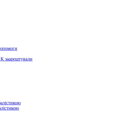
 допомоги
ЦК заарештували
балістикою