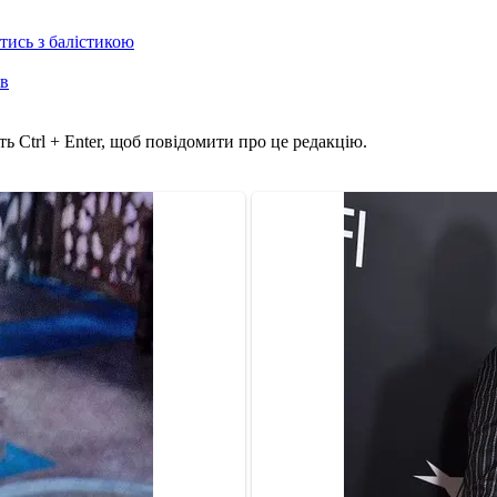
отись з балістикою
ів
ь Ctrl + Enter, щоб повідомити про це редакцію.