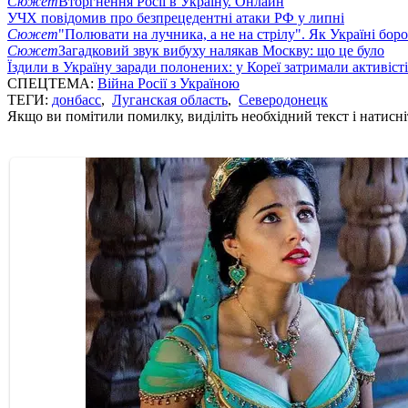
Сюжет
Вторгнення Росії в Україну. Онлайн
УЧХ повідомив про безпрецедентні атаки РФ у липні
Сюжет
"Полювати на лучника, а не на стрілу". Як Україні бор
Сюжет
Загадковий звук вибуху налякав Москву: що це було
Їздили в Україну заради полонених: у Кореї затримали активіст
СПЕЦТЕМА:
Війна Росії з Україною
ТЕГИ:
донбасс
,
Луганская область
,
Северодонецк
Якщо ви помітили помилку, виділіть необхідний текст і натисніт