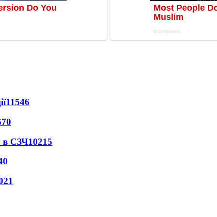
ії
11546
670
 в СЗЧ
10215
40
021