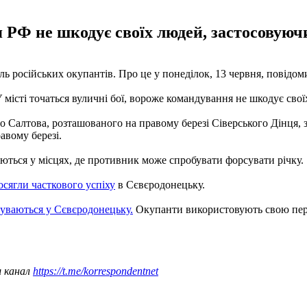
я РФ не шкодує своїх людей, застосовуючи
ь російських окупантів. Про це у понеділок, 13 червня, повід
У місті точаться вуличні бої, вороже командування не шкодує свої
Салтова, розташованого на правому березі Сіверського Дінця, за 
равому березі.
юються у місцях, де противник може спробувати форсувати річку.
осягли часткового успіху
в Сєвєродонецьку.
уваються у Сєвєродонецьку.
Окупанти використовують свою перев
ш канал
https://t.me/korrespondentnet