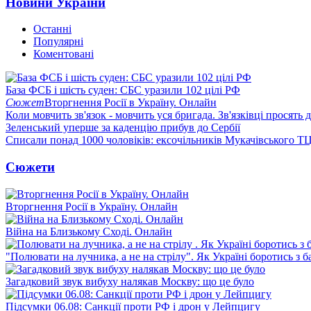
Новини України
Останні
Популярні
Коментовані
База ФСБ і шість суден: СБС уразили 102 цілі РФ
Сюжет
Вторгнення Росії в Україну. Онлайн
Коли мовчить зв'язок - мовчить уся бригада. Зв'язківці просять
Зеленський уперше за каденцію прибув до Сербії
Списали понад 1000 чоловіків: ексочільників Мукачівського Т
Сюжети
Вторгнення Росії в Україну. Онлайн
Війна на Близькому Сході. Онлайн
"Полювати на лучника, а не на стрілу". Як Україні боротись з 
Загадковий звук вибуху налякав Москву: що це було
Підсумки 06.08: Санкції проти РФ і дрон у Лейпцигу