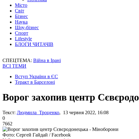
Місто
Світ
Бізнес
Наука
Шоу-бізнес
Спорт
Lifestyle
БЛОГИ ЧИТАЧІВ
СПЕЦТЕМА:
Війна в Ірані
ВСІ ТЕМИ
Вступ України в ЄС
Теракт в Барселоні
Ворог захопив центр Сєвєрод
Текст:
Людмила Троценко
, 13 червня 2022, 16:08
0
7662
Фото: Сергей Гайдай / Facebook