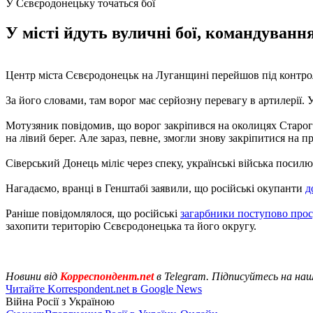
У Сєвєродонецьку точаться бої
У місті йдуть вуличні бої, командуванн
Центр міста Сєвєродонецьк на Луганщині перейшов під контрол
За його словами, там ворог має серйозну перевагу в артилерії. 
Мотузяник повідомив, що ворог закріпився на околицях Старого 
на лівий берег. Але зараз, певне, змогли знову закріпитися на п
Сіверський Донець міліє через спеку, українські війська посил
Нагадаємо, вранці в Генштабі заявили, що російські окупанти
д
Раніше повідомлялося, що російські
загарбники поступово прос
захопити територію Сєвєродонецька та його округу.
Новини від
Корреспондент.net
в Telegram. Підписуйтесь на на
Читайте Korrespondent.net в Google News
Війна Росії з Україною