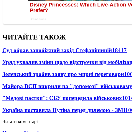
ЧИТАЙТЕ ТАКОЖ
Суд обрав запобіжний захід Стефанішиній
18417
Уряд ухвалив зміни щодо відстрочки від мобілізац
Зеленський зробив заяву про мирні переговори
10
Майора ВСП викрили на "допомозі" військовому
"Медові пастки": СБУ попередила військових
101
Україна поставила Путіна перед дилемою - ЗМІ
10
Читати коментарі