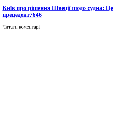
Київ про рішення Швеції щодо судна: Це
прецедент
7646
Читати коментарі