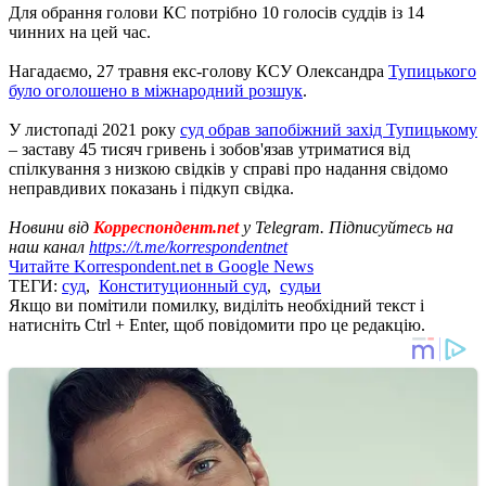
Для обрання голови КС потрібно 10 голосів суддів із 14
чинних на цей час.
Нагадаємо, 27 травня екс-голову КСУ Олександра
Тупицького
було оголошено в міжнародний розшук
.
У листопаді 2021 року
суд обрав запобіжний захід Тупицькому
– заставу 45 тисяч гривень і зобов'язав утриматися від
спілкування з низкою свідків у справі про надання свідомо
неправдивих показань і підкуп свідка.
Новини від
Корреспондент.net
у Telegram. Підписуйтесь на
наш канал
https://t.me/korrespondentnet
Читайте Korrespondent.net в Google News
ТЕГИ:
суд
,
Конституционный суд
,
судьи
Якщо ви помітили помилку, виділіть необхідний текст і
натисніть Ctrl + Enter, щоб повідомити про це редакцію.