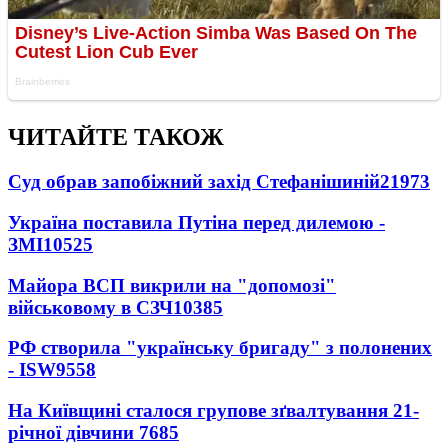
ЧИТАЙТЕ ТАКОЖ
Суд обрав запобіжний захід Стефанішиній
21973
Україна поставила Путіна перед дилемою -
ЗМІ
10525
Майора ВСП викрили на "допомозі"
військовому в СЗЧ
10385
РФ створила "українську бригаду" з полонених
- ISW
9558
На Київщині сталося групове зґвалтування 21-
річної дівчини
7685