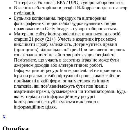
"Інтерфакс-Україна", EPA / UPG, суворо забороняється.
Власник веб-сторінки в розділі Я-Корреспондент є автор
публікації.
Будь-яке копіювання, передрук та відтворення
фотографічних творів та/або аудіовізуальних творів
правовласника Getty Images - суворо забороняється.
Матеріали сайту korrespondent.net призначені для осіб
старше 21 року (21+). Участь в азартних іграх може
викликати ігрову залежність. Дотримуйтесь правил
(принципів) відповідальної гри. При виявленні перших
ознак залежності негайно зверніться до спеціаліста.
Пам'ятайте, що участь в азартних іграх не може бути
джерелом доходів або альтернативою роботі.
Інформаційний ресурс korrespondent.net не проводить
ігри на реальні та/або віртуальні гроші, також сайт не
приймає ні в якій формі оплату ставок та інших
платежів, які пов’язані/можуть бути пов’язані з
азартними іграми, букмекерами чи тоталізаторами. Будь-
які матеріали на інформаційному ресурсі
korrespondent.net публікуються виключно в
інформаційних цілях.
X
Ошибка