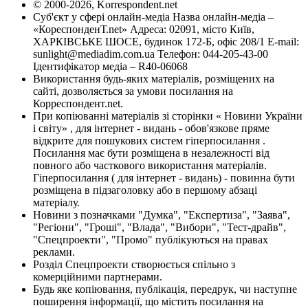
© 2000-2026, Korrespondent.net
Суб'єкт у сфері онлайн-медіа Назва онлайн-медіа –
«КореспонденТ.net» Адреса: 02091, місто Київ,
ХАРКІВСЬКЕ ШОСЕ, будинок 172-Б, офіс 208/1 E-mail:
sunlight@mediadim.com.ua
Телефон: 044-205-43-00
Ідентифікатор медіа – R40-06068
Використання будь-яких матеріалів, розміщених на
сайті, дозволяється за умови посилання на
Корреспондент.net.
При копіюванні матеріалів зі сторінки « Новини України
і світу» , для інтернет - видань - обов'язкове пряме
відкрите для пошукових систем гіперпосилання .
Посилання має бути розміщена в незалежності від
повного або часткового використання матеріалів.
Гіперпосилання ( для інтернет - видань) - повинна бути
розміщена в підзаголовку або в першому абзаці
матеріалу.
Новини з позначками "Думка", "Експертиза", "Заява",
"Регіони", "Гроші", "Влада", "Вибори", "Тест-драйв",
"Спецпроекти", "Промо" публікуються на правах
реклами.
Розділ Спецпроекти створюється спільно з
комерційними партнерами.
Будь яке копіювання, публікація, передрук, чи наступне
поширення інформації, що містить посилання на