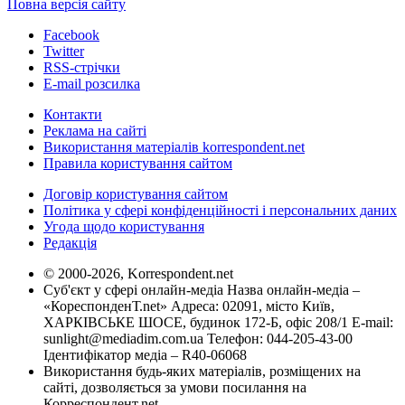
Повна версія сайту
Facebook
Twitter
RSS-стрічки
E-mail розсилка
Контакти
Реклама на сайті
Використання матеріалів korrespondent.net
Правила користування сайтом
Договір користування сайтом
Політика у сфері конфіденційності і персональних даних
Угода щодо користування
Редакція
© 2000-2026, Korrespondent.net
Суб'єкт у сфері онлайн-медіа Назва онлайн-медіа –
«КореспонденТ.net» Адреса: 02091, місто Київ,
ХАРКІВСЬКЕ ШОСЕ, будинок 172-Б, офіс 208/1 E-mail:
sunlight@mediadim.com.ua
Телефон: 044-205-43-00
Ідентифікатор медіа – R40-06068
Використання будь-яких матеріалів, розміщених на
сайті, дозволяється за умови посилання на
Корреспондент.net.