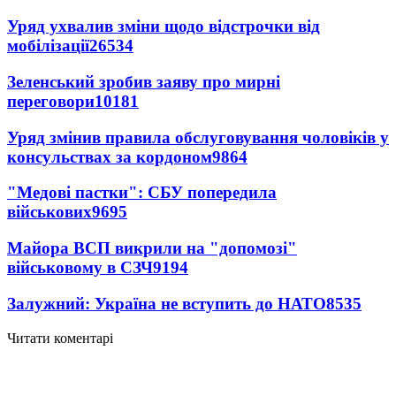
Уряд ухвалив зміни щодо відстрочки від
мобілізації
26534
Зеленський зробив заяву про мирні
переговори
10181
Уряд змінив правила обслуговування чоловіків у
консульствах за кордоном
9864
"Медові пастки": СБУ попередила
військових
9695
Майора ВСП викрили на "допомозі"
військовому в СЗЧ
9194
Залужний: Україна не вступить до НАТО
8535
Читати коментарі