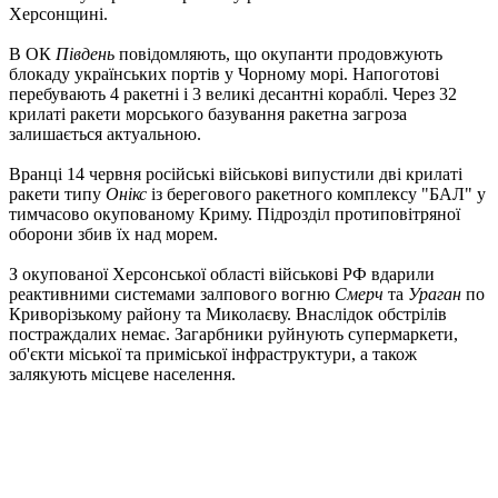
Херсонщині.
В ОК
Південь
повідомляють, що окупанти продовжують
блокаду українських портів у Чорному морі. Напоготові
перебувають 4 ракетні і 3 великі десантні кораблі. Через 32
крилаті ракети морського базування ракетна загроза
залишається актуальною.
Вранці 14 червня російські військові випустили дві крилаті
ракети типу
Онікс
із берегового ракетного комплексу "БАЛ" у
тимчасово окупованому Криму. Підрозділ протиповітряної
оборони збив їх над морем.
З окупованої Херсонської області військові РФ вдарили
реактивними системами залпового вогню
Смерч
та
Ураган
по
Криворізькому району та Миколаєву. Внаслідок обстрілів
постраждалих немає. Загарбники руйнують супермаркети,
об'єкти міської та приміської інфраструктури, а також
залякують місцеве населення.