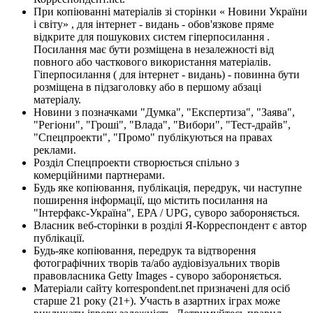
При копіюванні матеріалів зі сторінки « Новини України
і світу» , для інтернет - видань - обов'язкове пряме
відкрите для пошукових систем гіперпосилання .
Посилання має бути розміщена в незалежності від
повного або часткового використання матеріалів.
Гіперпосилання ( для інтернет - видань) - повинна бути
розміщена в підзаголовку або в першому абзаці
матеріалу.
Новини з позначками "Думка", "Експертиза", "Заява",
"Регіони", "Гроші", "Влада", "Вибори", "Тест-драйв",
"Спецпроекти", "Промо" публікуються на правах
реклами.
Розділ Спецпроекти створюється спільно з
комерційними партнерами.
Будь яке копіювання, публікація, передрук, чи наступне
поширення інформації, що містить посилання на
"Інтерфакс-Україна", EPA / UPG, суворо забороняється.
Власник веб-сторінки в розділі Я-Корреспондент є автор
публікації.
Будь-яке копіювання, передрук та відтворення
фотографічних творів та/або аудіовізуальних творів
правовласника Getty Images - суворо забороняється.
Матеріали сайту korrespondent.net призначені для осіб
старше 21 року (21+). Участь в азартних іграх може