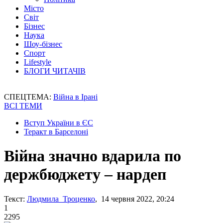
Місто
Світ
Бізнес
Наука
Шоу-бізнес
Спорт
Lifestyle
БЛОГИ ЧИТАЧІВ
СПЕЦТЕМА:
Війна в Ірані
ВСІ ТЕМИ
Вступ України в ЄС
Теракт в Барселоні
Війна значно вдарила по
держбюджету – нардеп
Текст:
Людмила Троценко
, 14 червня 2022, 20:24
1
2295