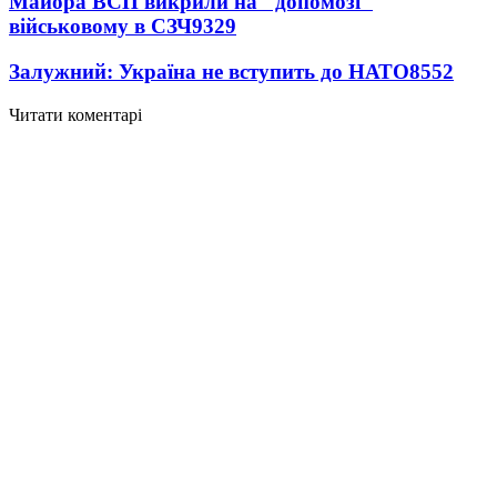
Майора ВСП викрили на "допомозі"
військовому в СЗЧ
9329
Залужний: Україна не вступить до НАТО
8552
Читати коментарі