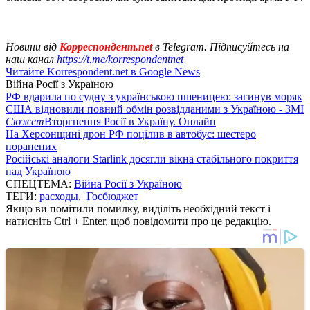
Новини від
Корреспондент.net
в Telegram. Підписуйтесь на
наш канал
https://t.me/korrespondentnet
Читайте Korrespondent.net в Google News
Війна Росії з Україною
РФ вдарила по судну з українською пшеницею: загинув моряк
США відновили повний обмін розвідданими з Україною - ЗМІ
Сюжет
Вторгнення Росії в Україну. Онлайн
На Херсонщині дрон РФ поцілив в автобус: шестеро
поранених
Російські аналоги Starlink досягли вікна стабільного покриття
над Україною
СПЕЦТЕМА:
Війна Росії з Україною
ТЕГИ:
расходы
,
Госбюджет
Якщо ви помітили помилку, виділіть необхідний текст і
натисніть Ctrl + Enter, щоб повідомити про це редакцію.