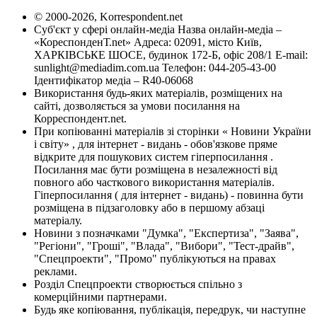
© 2000-2026, Korrespondent.net
Суб'єкт у сфері онлайн-медіа Назва онлайн-медіа –
«КореспонденТ.net» Адреса: 02091, місто Київ,
ХАРКІВСЬКЕ ШОСЕ, будинок 172-Б, офіс 208/1 E-mail:
sunlight@mediadim.com.ua
Телефон: 044-205-43-00
Ідентифікатор медіа – R40-06068
Використання будь-яких матеріалів, розміщених на
сайті, дозволяється за умови посилання на
Корреспондент.net.
При копіюванні матеріалів зі сторінки « Новини України
і світу» , для інтернет - видань - обов'язкове пряме
відкрите для пошукових систем гіперпосилання .
Посилання має бути розміщена в незалежності від
повного або часткового використання матеріалів.
Гіперпосилання ( для інтернет - видань) - повинна бути
розміщена в підзаголовку або в першому абзаці
матеріалу.
Новини з позначками "Думка", "Експертиза", "Заява",
"Регіони", "Гроші", "Влада", "Вибори", "Тест-драйв",
"Спецпроекти", "Промо" публікуються на правах
реклами.
Розділ Спецпроекти створюється спільно з
комерційними партнерами.
Будь яке копіювання, публікація, передрук, чи наступне