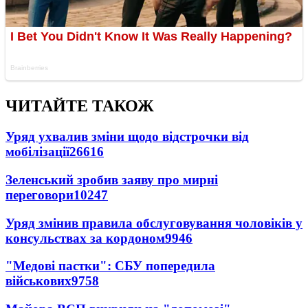
ЧИТАЙТЕ ТАКОЖ
Уряд ухвалив зміни щодо відстрочки від
мобілізації
26616
Зеленський зробив заяву про мирні
переговори
10247
Уряд змінив правила обслуговування чоловіків у
консульствах за кордоном
9946
"Медові пастки": СБУ попередила
військових
9758