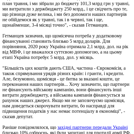
план травня, і ми зібрали до бюджету 101,3 млрд грн у травні,
ми витратили з держбюджету 250 млрд., і це свідчить про те,
що різниця дуже велика, і ми без допомоги наших партнерів
не обійдемося як у травні, так і в червні, так і ще,
щонайменше, 3-4 місяці точно", - сказав Гетманцев.
Гетманцев зазначив, що щомісячна потреба у додатковому
фінансуванні становить близько 5 млрд доларів. Для
порівняння, 2020 року Україна отримала 2,1 млрд. дол. на рік
від МВФ, і це вважалося суттєвою допомогою, а на цьому
етапі Україна потребує 5 млрд. дол. у місяць.
"Більшість цих коштів дають США, частина - Єврокомісія, а
також спрямування урядів різних країн: і гранти, і кредити.
Але, безумовно, щомісяця - це битва за вказані кошти, це
переконання наших партнерів... Хочу зазначити, що партнери
не фінансують військову кампанію, вони фінансують інші
витрати держбюджету, а військова кампанія фінансується за
рахунок наших джерел. Якщо ми не запозичуємо щомісяця,
нам доведеться скорочувати витрати, бо насправді для
підвищення податків у нас немає потенціалу в економіці", -
сказав депутат.
Раніше повідомлялося, що
західні партнери передали Україні
близько 10% озброєнь, які були запитані для протидії армії РФ.