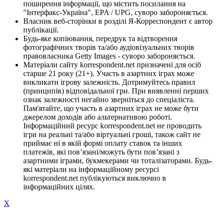
поширення інформації, що містить посилання на
"Інтерфакс-Україна", EPA / UPG, суворо забороняється.
Власник веб-сторінки в розділі Я-Корреспондент є автор
публікації.
Будь-яке копіювання, передрук та відтворення
фотографічних творів та/або аудіовізуальних творів
правовласника Getty Images - суворо забороняється.
Матеріали сайту korrespondent.net призначені для осіб
старше 21 року (21+). Участь в азартних іграх може
викликати ігрову залежність. Дотримуйтесь правил
(принципів) відповідальної гри. При виявленні перших
ознак залежності негайно зверніться до спеціаліста.
Пам'ятайте, що участь в азартних іграх не може бути
джерелом доходів або альтернативою роботі.
Інформаційний ресурс korrespondent.net не проводить
ігри на реальні та/або віртуальні гроші, також сайт не
приймає ні в якій формі оплату ставок та інших
платежів, які пов’язані/можуть бути пов’язані з
азартними іграми, букмекерами чи тоталізаторами. Будь-
які матеріали на інформаційному ресурсі
korrespondent.net публікуються виключно в
інформаційних цілях.
X