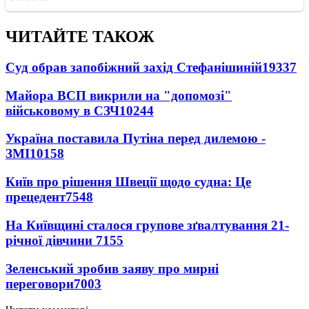
ЧИТАЙТЕ ТАКОЖ
Суд обрав запобіжний захід Стефанішиній
19337
Майора ВСП викрили на "допомозі"
військовому в СЗЧ
10244
Україна поставила Путіна перед дилемою -
ЗМІ
10158
Київ про рішення Швеції щодо судна: Це
прецедент
7548
На Київщині сталося групове зґвалтування 21-
річної дівчини
7155
Зеленський зробив заяву про мирні
переговори
7003