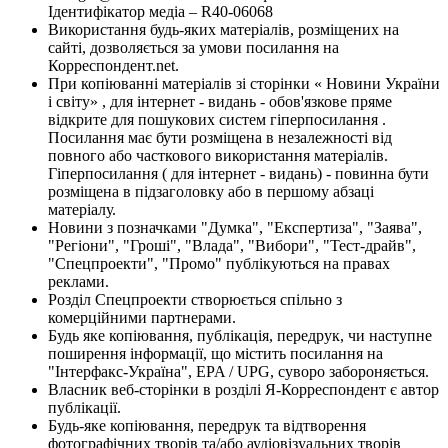
Ідентифікатор медіа – R40-06068
Використання будь-яких матеріалів, розміщених на
сайті, дозволяється за умови посилання на
Корреспондент.net.
При копіюванні матеріалів зі сторінки « Новини України
і світу» , для інтернет - видань - обов'язкове пряме
відкрите для пошукових систем гіперпосилання .
Посилання має бути розміщена в незалежності від
повного або часткового використання матеріалів.
Гіперпосилання ( для інтернет - видань) - повинна бути
розміщена в підзаголовку або в першому абзаці
матеріалу.
Новини з позначками "Думка", "Експертиза", "Заява",
"Регіони", "Гроші", "Влада", "Вибори", "Тест-драйв",
"Спецпроекти", "Промо" публікуються на правах
реклами.
Розділ Спецпроекти створюється спільно з
комерційними партнерами.
Будь яке копіювання, публікація, передрук, чи наступне
поширення інформації, що містить посилання на
"Інтерфакс-Україна", EPA / UPG, суворо забороняється.
Власник веб-сторінки в розділі Я-Корреспондент є автор
публікації.
Будь-яке копіювання, передрук та відтворення
фотографічних творів та/або аудіовізуальних творів