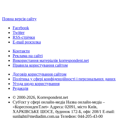
Повна версія сайту
Facebook
Twitter
RSS-стрічки
E-mail розсилка
Контакти
Реклама на сайті
Використання матеріалів korrespondent.net
Правила користування сайтом
Договір користування сайтом
Політика у сфері конфіденційності і персональних даних
Угода щодо користування
Редакція
© 2000-2026, Korrespondent.net
Суб'єкт у сфері онлайн-медіа Назва онлайн-медіа –
«КореспонденТ.net» Адреса: 02091, місто Київ,
ХАРКІВСЬКЕ ШОСЕ, будинок 172-Б, офіс 208/1 E-mail:
sunlight@mediadim.com.ua
Телефон: 044-205-43-00