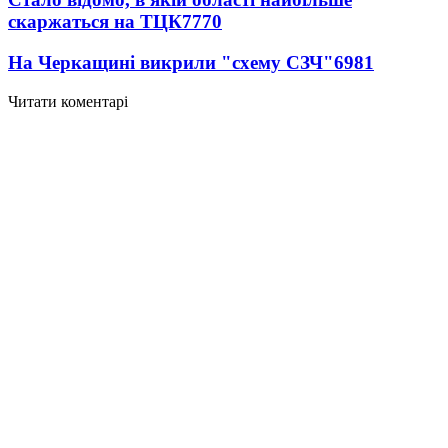
скаржаться на ТЦК
7770
На Черкащині викрили "схему СЗЧ"
6981
Читати коментарі