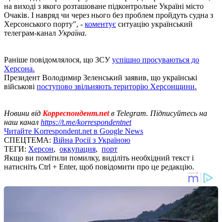
на виході з якого розташоване підконтрольне Україні місто
Очаків. І навряд чи через нього без проблем пройдуть судна з
Херсонського порту", -
коментує
ситуацію український
телеграм-канал
Україна.
Раніше повідомлялося, що ЗСУ
успішно просуваються до
Херсона.
Президент Володимир Зеленський заявив, що українські
військові
поступово звільняють територію Херсонщини.
Новини від
Корреспондент.net
в Telegram. Підписуйтесь на
наш канал
https://t.me/korrespondentnet
Читайте Korrespondent.net в Google News
СПЕЦТЕМА:
Війна Росії з Україною
ТЕГИ:
Херсон
,
оккупация
,
порт
Якщо ви помітили помилку, виділіть необхідний текст і
натисніть Ctrl + Enter, щоб повідомити про це редакцію.