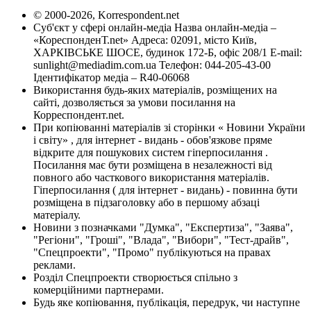
© 2000-2026, Korrespondent.net
Суб'єкт у сфері онлайн-медіа Назва онлайн-медіа –
«КореспонденТ.net» Адреса: 02091, місто Київ,
ХАРКІВСЬКЕ ШОСЕ, будинок 172-Б, офіс 208/1 E-mail:
sunlight@mediadim.com.ua
Телефон: 044-205-43-00
Ідентифікатор медіа – R40-06068
Використання будь-яких матеріалів, розміщених на
сайті, дозволяється за умови посилання на
Корреспондент.net.
При копіюванні матеріалів зі сторінки « Новини України
і світу» , для інтернет - видань - обов'язкове пряме
відкрите для пошукових систем гіперпосилання .
Посилання має бути розміщена в незалежності від
повного або часткового використання матеріалів.
Гіперпосилання ( для інтернет - видань) - повинна бути
розміщена в підзаголовку або в першому абзаці
матеріалу.
Новини з позначками "Думка", "Експертиза", "Заява",
"Регіони", "Гроші", "Влада", "Вибори", "Тест-драйв",
"Спецпроекти", "Промо" публікуються на правах
реклами.
Розділ Спецпроекти створюється спільно з
комерційними партнерами.
Будь яке копіювання, публікація, передрук, чи наступне