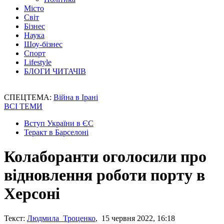
Місто
Світ
Бізнес
Наука
Шоу-бізнес
Спорт
Lifestyle
БЛОГИ ЧИТАЧІВ
СПЕЦТЕМА:
Війна в Ірані
ВСІ ТЕМИ
Вступ України в ЄС
Теракт в Барселоні
Колаборанти оголосили про
відновлення роботи порту в
Херсоні
Текст:
Людмила Троценко
, 15 червня 2022, 16:18