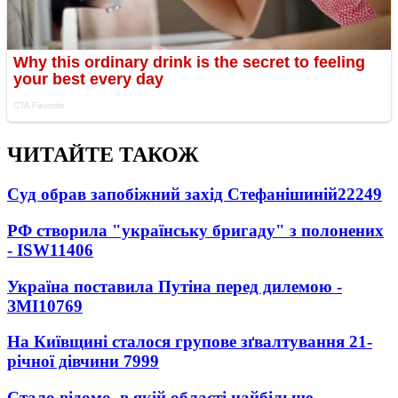
ЧИТАЙТЕ ТАКОЖ
Суд обрав запобіжний захід Стефанішиній
22249
РФ створила "українську бригаду" з полонених
- ISW
11406
Україна поставила Путіна перед дилемою -
ЗМІ
10769
На Київщині сталося групове зґвалтування 21-
річної дівчини
7999
Стало відомо, в якій області найбільше