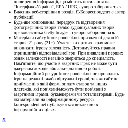
поширення інформації, що містить посилання на
"Інтерфакс-Україна", EPA / UPG, суворо забороняється.
Власник веб-сторінки в розділі Я-Корреспондент є автор
публікації.
Будь-яке копіювання, передрук та відтворення
фотографічних творів та/або аудіовізуальних творів
правовласника Getty Images - суворо забороняється.
Матеріали сайту korrespondent.net призначені для осіб
старше 21 року (21+). Участь в азартних іграх може
викликати ігрову залежність. Дотримуйтесь правил
(принципів) відповідальної гри. При виявленні перших
ознак залежності негайно зверніться до спеціаліста.
Пам'ятайте, що участь в азартних іграх не може бути
джерелом доходів або альтернативою роботі.
Інформаційний ресурс korrespondent.net не проводить
ігри на реальні та/або віртуальні гроші, також сайт не
приймає ні в якій формі оплату ставок та інших
платежів, які пов’язані/можуть бути пов’язані з
азартними іграми, букмекерами чи тоталізаторами. Будь-
які матеріали на інформаційному ресурсі
korrespondent.net публікуються виключно в
інформаційних цілях.
X