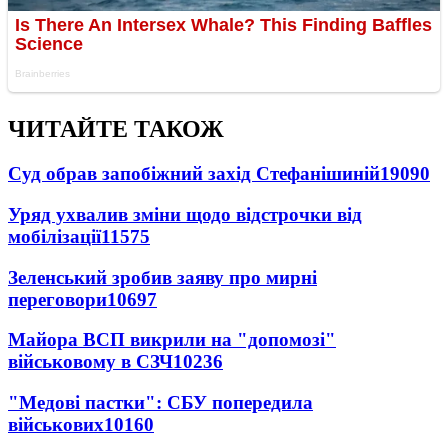
ЧИТАЙТЕ ТАКОЖ
Суд обрав запобіжний захід Стефанішиній
19090
Уряд ухвалив зміни щодо відстрочки від
мобілізації
11575
Зеленський зробив заяву про мирні
переговори
10697
Майора ВСП викрили на "допомозі"
військовому в СЗЧ
10236
"Медові пастки": СБУ попередила
військових
10160