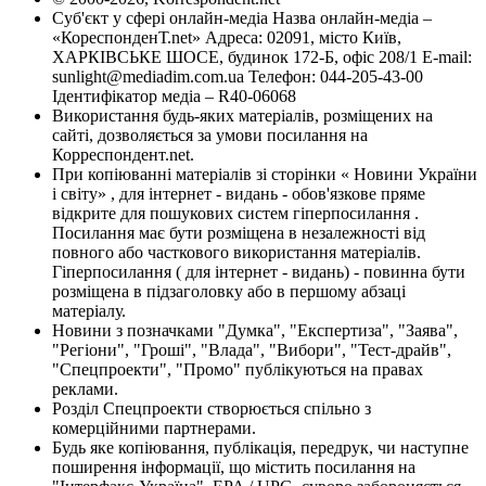
Суб'єкт у сфері онлайн-медіа Назва онлайн-медіа –
«КореспонденТ.net» Адреса: 02091, місто Київ,
ХАРКІВСЬКЕ ШОСЕ, будинок 172-Б, офіс 208/1 E-mail:
sunlight@mediadim.com.ua
Телефон: 044-205-43-00
Ідентифікатор медіа – R40-06068
Використання будь-яких матеріалів, розміщених на
сайті, дозволяється за умови посилання на
Корреспондент.net.
При копіюванні матеріалів зі сторінки « Новини України
і світу» , для інтернет - видань - обов'язкове пряме
відкрите для пошукових систем гіперпосилання .
Посилання має бути розміщена в незалежності від
повного або часткового використання матеріалів.
Гіперпосилання ( для інтернет - видань) - повинна бути
розміщена в підзаголовку або в першому абзаці
матеріалу.
Новини з позначками "Думка", "Експертиза", "Заява",
"Регіони", "Гроші", "Влада", "Вибори", "Тест-драйв",
"Спецпроекти", "Промо" публікуються на правах
реклами.
Розділ Спецпроекти створюється спільно з
комерційними партнерами.
Будь яке копіювання, публікація, передрук, чи наступне
поширення інформації, що містить посилання на