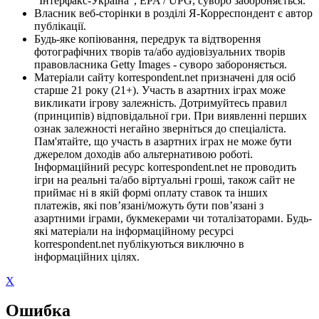
"Інтерфакс-Україна", EPA / UPG, суворо забороняється.
Власник веб-сторінки в розділі Я-Корреспондент є автор
публікації.
Будь-яке копіювання, передрук та відтворення
фотографічних творів та/або аудіовізуальних творів
правовласника Getty Images - суворо забороняється.
Матеріали сайту korrespondent.net призначені для осіб
старше 21 року (21+). Участь в азартних іграх може
викликати ігрову залежність. Дотримуйтесь правил
(принципів) відповідальної гри. При виявленні перших
ознак залежності негайно зверніться до спеціаліста.
Пам'ятайте, що участь в азартних іграх не може бути
джерелом доходів або альтернативою роботі.
Інформаційний ресурс korrespondent.net не проводить
ігри на реальні та/або віртуальні гроші, також сайт не
приймає ні в якій формі оплату ставок та інших
платежів, які пов’язані/можуть бути пов’язані з
азартними іграми, букмекерами чи тоталізаторами. Будь-
які матеріали на інформаційному ресурсі
korrespondent.net публікуються виключно в
інформаційних цілях.
X
Ошибка