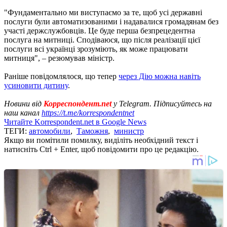
"Фундаментально ми виступаємо за те, щоб усі державні
послуги були автоматизованими і надавалися громадянам без
участі держслужбовців. Це буде перша безпрецедентна
послуга на митниці. Сподіваюся, що після реалізації цієї
послуги всі українці зрозуміють, як може працювати
митниця", – резюмував міністр.
Раніше повідомлялося, що тепер
через Дію можна навіть
усиновити дитину
.
Новини від
Корреспондент.net
у Telegram. Підписуйтесь на
наш канал
https://t.me/korrespondentnet
Читайте Korrespondent.net в Google News
ТЕГИ:
автомобили
,
Таможня
,
министр
Якщо ви помітили помилку, виділіть необхідний текст і
натисніть Ctrl + Enter, щоб повідомити про це редакцію.