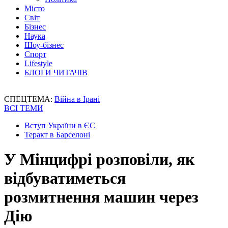
Місто
Світ
Бізнес
Наука
Шоу-бізнес
Спорт
Lifestyle
БЛОГИ ЧИТАЧІВ
СПЕЦТЕМА:
Війна в Ірані
ВСІ ТЕМИ
Вступ України в ЄС
Теракт в Барселоні
У Мінцифрі розповіли, як
відбуватиметься
розмитнення машин через
Дію