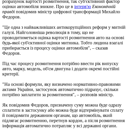
розрахунок вартості розмитнення, так суб'єктивний фактор
оцінки автомобіля зникне. Про це в
інтерв'ю
Економічній
правді
повідомив міністр цифрової трансформації Михайло
Федоров.
"Це одна з найважливіших антикорупційних реформ у митній
галузі. Найголовніша революція в тому, що не
проводитиметься оцінка вартості розмитнення авто на основі
будь-якої суб'єктивної оцінки митника. Тобто людина взагалі
прибирається із процесу оцінки автомобіля", – сказав
Федоров.
Під час процесу розмитнення потрібно ввести рік випуску
авто, марку, модель, об'єм двигуна і додати окремі постійні
критерії.
"На основі формули, яку визначено нормативно-правовими
актами України, застосунок автоматично підрахує, скільки
потрібно заплатити за розмитнення", – розповів міністр.
Як повідомив Федоров, призначену суму можна буде одразу
сплатити в застосунку або можна буде відтермінувати сплату
й повідомити державним органам, що автомобіль, який
підлягає розмитненню, перетнув кордон, а після розмитнення
інформація автоматично потрапляє у всі державні органи.