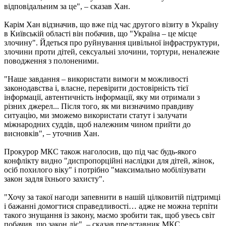
відповідальним за це", – сказав Хан.
Карім Хан відзначив, що вже під час другого візиту в Україну
в Київській області він побачив, що "Україна – це місце
злочину". Йдеться про руйнування цивільної інфраструктури,
злочини проти дітей, сексуальні злочини, тортури, неналежне
поводження з полоненими.
"Наше завдання – використати вимоги м можливості
законодавства і, власне, перевірити достовірність тієї
інформації, автентичність інформації, яку ми отримали з
різних джерел... Після того, як ми визначимо правдиву
ситуацію, ми зможемо використати статут і залучати
міжнародних суддів, щоб належним чином прийти до
висновків", – уточнив Хан.
Прокурор МКС також наголосив, що під час будь-якого
конфлікту видно "диспропорційні наслідки для дітей, жінок,
осіб похилого віку" і потрібно "максимально мобілізувати
закон задля їхнього захисту".
"Хочу за такої нагоди запевнити в нашій цілковитій підтримці
і бажанні домогтися справедливості… адже не можна терпіти
такого знущання із закону, маємо зробити так, щоб увесь світ
побачив, що закон діє", – сказав представник МКС.