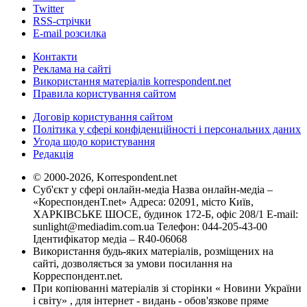
Twitter
RSS-стрічки
E-mail розсилка
Контакти
Реклама на сайті
Використання матеріалів korrespondent.net
Правила користування сайтом
Договір користування сайтом
Політика у сфері конфіденційності і персональних даних
Угода щодо користування
Редакція
© 2000-2026, Korrespondent.net
Суб'єкт у сфері онлайн-медіа Назва онлайн-медіа –
«КореспонденТ.net» Адреса: 02091, місто Київ,
ХАРКІВСЬКЕ ШОСЕ, будинок 172-Б, офіс 208/1 E-mail:
sunlight@mediadim.com.ua
Телефон: 044-205-43-00
Ідентифікатор медіа – R40-06068
Використання будь-яких матеріалів, розміщених на
сайті, дозволяється за умови посилання на
Корреспондент.net.
При копіюванні матеріалів зі сторінки « Новини України
і світу» , для інтернет - видань - обов'язкове пряме