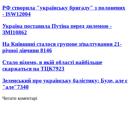
РФ створила "українську бригаду" з полонених
- ISW
12004
Україна поставила Путіна перед дилемою -
ЗМІ
10862
На Київщині сталося групове зґвалтування 21-
річної дівчини
8146
Стало відомо, в якій області найбільше
скаржаться на ТЦК
7923
Зеленський про українську балістику: Буде, але є
"але"
7340
Читати коментарі