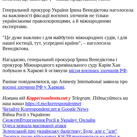
Генеральний прокурор України Ірина Венедіктова наголосила
на важливості фіксації воєнних злочинів не тільки
українськими правоохоронцями, а й міжнародними
експертами.
"Це дуже важливо і для майбутніх міжнародних судів, і для
нашої юстиції, тут, усередині країни", – наголосила
Венедіктова.
Нагадаємо, генеральний прокурор Ірина Венедіктова і
прокурор Міжнародного кримінального суду Карім Хан
побували в Харкові й оглянули
місця воєнних злочинів РФ
.
Раніше повідомлялося, що Amnesty International заявила про
воєнні злочини РФ у Харкові
.
Новини від
Корреспондент.net
у Telegram. Підписуйтесь на
наш канал
https://t.me/korrespondentnet
Читайте Korrespondent.net в Google News
Війна Росії з Україною
Сюжет
Вторгнення Росії в Україну. Онлайн
Одеса зазнала масованої атаки
Зеленський про українську балістику: Буде, але є "але"
Десятки тисяч військових КНДР вчитимуться на війні в