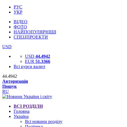
РУС
УКР
ВІДЕО
ФОТО
НАЙПОПУЛЯРНІШІ
СПЕЦПРОЕКТИ
USD
USD
44.4942
EUR
51.3366
Всі курси валют
44.4942
Авторизація
Пошук
RU
ВСІ РОЗДІЛИ
Головна
Україна
Всі новини розділу
Політика