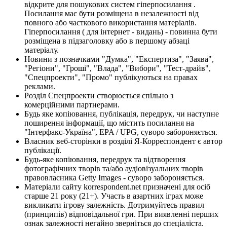
відкрите для пошукових систем гіперпосилання .
Посилання має бути розміщена в незалежності від
повного або часткового використання матеріалів.
Гіперпосилання ( для інтернет - видань) - повинна бути
розміщена в підзаголовку або в першому абзаці
матеріалу.
Новини з позначками "Думка", "Експертиза", "Заява",
"Регіони", "Гроші", "Влада", "Вибори", "Тест-драйв",
"Спецпроекти", "Промо" публікуються на правах
реклами.
Розділ Спецпроекти створюється спільно з
комерційними партнерами.
Будь яке копіювання, публікація, передрук, чи наступне
поширення інформації, що містить посилання на
"Інтерфакс-Україна", EPA / UPG, суворо забороняється.
Власник веб-сторінки в розділі Я-Корреспондент є автор
публікації.
Будь-яке копіювання, передрук та відтворення
фотографічних творів та/або аудіовізуальних творів
правовласника Getty Images - суворо забороняється.
Матеріали сайту korrespondent.net призначені для осіб
старше 21 року (21+). Участь в азартних іграх може
викликати ігрову залежність. Дотримуйтесь правил
(принципів) відповідальної гри. При виявленні перших
ознак залежності негайно зверніться до спеціаліста.