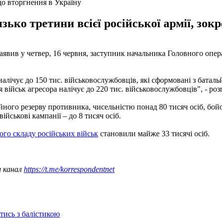
до вторгнення в Україну
ько третини всієї російської армії, зокр
, заявив у четвер, 16 червня, заступник начальника Головного о
алічує до 150 тис. військовослужбовців, які сформовані з батал
ійськ агресора налічує до 220 тис. військовослужбовців", - розп
ійного резерву противника, чисельністю понад 80 тисяч осіб, бойо
військові кампанії – до 8 тисяч осіб.
ого складу російських військ
становили майже 33 тисячі осіб.
ш канал
https://t.me/korrespondentnet
отись з балістикою