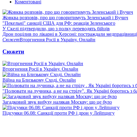
Коментовані
Жовква розповів, про що говоритимуть Зеленський і Вучич
"Пекельні" санкції США для РФ: реакція Зеленського
У Скелі підтвердили, що з полку переводять бійців
Дрон поцілив по лікарні в Херсоні: постраждали медпрацівниц
Сюжет
Вторгнення Росії в Україну. Онлайн
Сюжети
Вторгнення Росії в Україну. Онлайн
Війна на Близькому Сході. Онлайн
"Полювати на лучника, а не на стрілу". Як Україні боротись з 
Загадковий звук вибуху налякав Москву: що це було
Підсумки 06.08: Санкції проти РФ і дрон у Лейпцигу