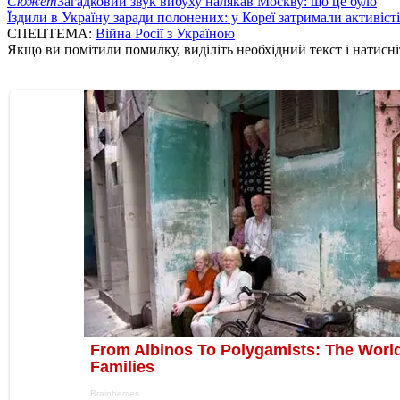
Сюжет
Загадковий звук вибуху налякав Москву: що це було
Їздили в Україну заради полонених: у Кореї затримали активіст
СПЕЦТЕМА:
Війна Росії з Україною
Якщо ви помітили помилку, виділіть необхідний текст і натисніт