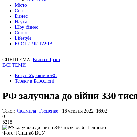
Місто
Світ
Бізнес
Наука
Шоу-бізнес
Спорт
Lifestyle
БЛОГИ ЧИТАЧІВ
СПЕЦТЕМА:
Війна в Ірані
ВСІ ТЕМИ
Вступ України в ЄС
Теракт в Барселоні
РФ залучила до війни 330 тися
Текст:
Людмила Троценко
, 16 червня 2022, 16:02
0
5218
Фото: Генштаб ВСУ