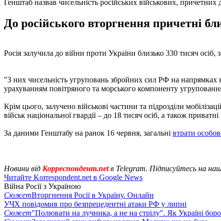
Генштаб назвав чисельність російських військових, причетних 
До російського вторгнення причетні близ
Росія залучила до війни проти України близько 330 тисяч осіб
"З них чисельність угруповань збройних сил РФ на напрямках н
урахуванням повітряного та морського компоненту угруповання в
Крім цього, залучено військові частини та підрозділи мобілізац
військ національної гвардії – до 18 тисяч осіб, а також приватні 
За даними Генштабу на ранок 16 червня, загальні
втрати особов
Новини від
Корреспондент.net
в Telegram. Підписуйтесь на на
Читайте Korrespondent.net в Google News
Війна Росії з Україною
Сюжет
Вторгнення Росії в Україну. Онлайн
УЧХ повідомив про безпрецедентні атаки РФ у липні
Сюжет
"Полювати на лучника, а не на стрілу". Як Україні бор