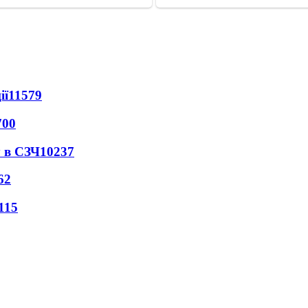
ії
11579
700
 в СЗЧ
10237
62
115