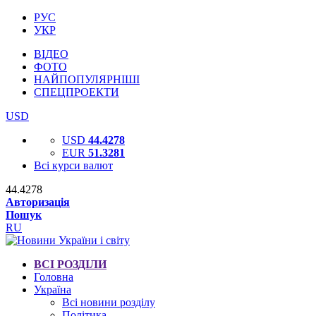
РУС
УКР
ВІДЕО
ФОТО
НАЙПОПУЛЯРНІШІ
СПЕЦПРОЕКТИ
USD
USD
44.4278
EUR
51.3281
Всі курси валют
44.4278
Авторизація
Пошук
RU
ВСІ РОЗДІЛИ
Головна
Україна
Всі новини розділу
Політика