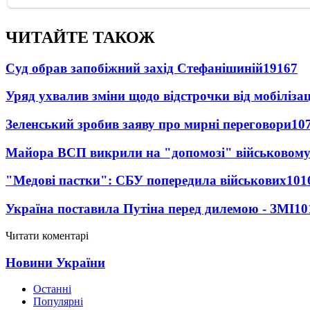
ЧИТАЙТЕ ТАКОЖ
Суд обрав запобіжний захід Стефанішиній
19167
Уряд ухвалив зміни щодо відстрочки від мобілізац
Зеленський зробив заяву про мирні переговори
10
Майора ВСП викрили на "допомозі" військовому
"Медові пастки": СБУ попередила військових
101
Україна поставила Путіна перед дилемою - ЗМІ
10
Читати коментарі
Новини України
Останні
Популярні