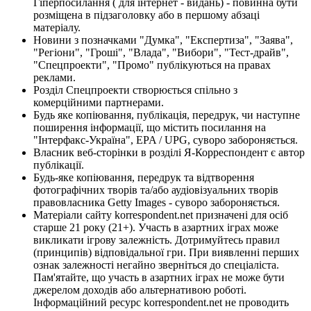
Гіперпосилання ( для інтернет - видань) - повинна бути
розміщена в підзаголовку або в першому абзаці
матеріалу.
Новини з позначками "Думка", "Експертиза", "Заява",
"Регіони", "Гроші", "Влада", "Вибори", "Тест-драйв",
"Спецпроекти", "Промо" публікуються на правах
реклами.
Розділ Спецпроекти створюється спільно з
комерційними партнерами.
Будь яке копіювання, публікація, передрук, чи наступне
поширення інформації, що містить посилання на
"Інтерфакс-Україна", EPA / UPG, суворо забороняється.
Власник веб-сторінки в розділі Я-Корреспондент є автор
публікації.
Будь-яке копіювання, передрук та відтворення
фотографічних творів та/або аудіовізуальних творів
правовласника Getty Images - суворо забороняється.
Матеріали сайту korrespondent.net призначені для осіб
старше 21 року (21+). Участь в азартних іграх може
викликати ігрову залежність. Дотримуйтесь правил
(принципів) відповідальної гри. При виявленні перших
ознак залежності негайно зверніться до спеціаліста.
Пам'ятайте, що участь в азартних іграх не може бути
джерелом доходів або альтернативою роботі.
Інформаційний ресурс korrespondent.net не проводить