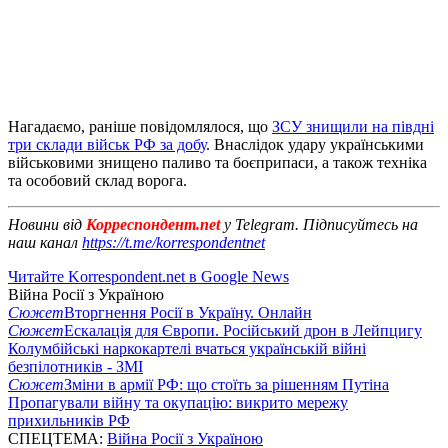
Нагадаємо, раніше повідомлялося, що
ЗСУ знищили на півдні
три склади військ РФ за добу
. Внаслідок удару українськими
військовими знищено паливо та боєприпаси, а також техніка
та особовий склад ворога.
Новини від
Корреспондент.net
у Telegram. Підписуйтесь на
наш канал
https://t.me/korrespondentnet
Читайте Korrespondent.net в Google News
Війна Росії з Україною
Сюжет
Вторгнення Росії в Україну. Онлайн
Сюжет
Ескалація для Європи. Російський дрон в Лейпцигу
Колумбійські наркокартелі вчаться українській війні
безпілотників - ЗМІ
Сюжет
Зміни в армії РФ: що стоїть за рішенням Путіна
Пропагували війну та окупацію: викрито мережу
прихильників РФ
СПЕЦТЕМА:
Війна Росії з Україною