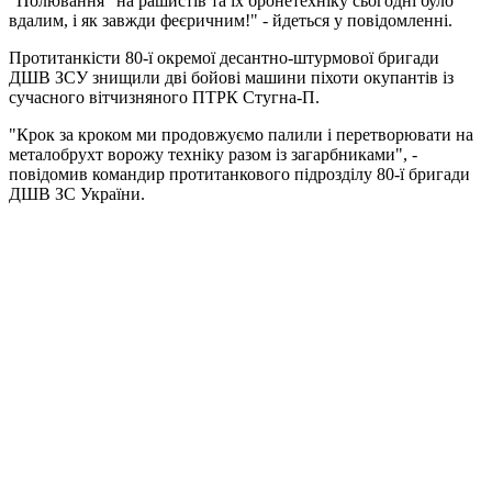
"Полювання" на рашистів та їх бронетехніку сьогодні було
вдалим, і як завжди феєричним!" - йдеться у повідомленні.
Протитанкісти 80-ї окремої десантно-штурмової бригади
ДШВ ЗСУ знищили дві бойові машини піхоти окупантів із
сучасного вітчизняного ПТРК Стугна-П.
"Крок за кроком ми продовжуємо палили і перетворювати на
металобрухт ворожу техніку разом із загарбниками", -
повідомив командир протитанкового підрозділу 80-ї бригади
ДШВ ЗС України.