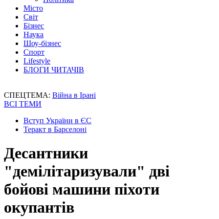
Місто
Світ
Бізнес
Наука
Шоу-бізнес
Спорт
Lifestyle
БЛОГИ ЧИТАЧІВ
СПЕЦТЕМА:
Війна в Ірані
ВСІ ТЕМИ
Вступ України в ЄС
Теракт в Барселоні
Десантники
"демілітаризували" дві
бойові машини піхоти
окупантів