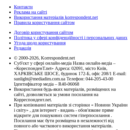
Контакти
Реклама на сайті
Використання матеріалів korrespondent.net
Правила користування сайтом
Договір користування сайтом
Політика у сфері конфіденційності і персональних даних
Угода щодо користування
Редакція
© 2000-2026, Korrespondent.net
Суб'єкт у сфері онлайн-медіа Назва онлайн-медіа –
«КореспонденТ.net» Адреса: 02091, місто Київ,
ХАРКІВСЬКЕ ШОСЕ, будинок 172-Б, офіс 208/1 E-mail:
sunlight@mediadim.com.ua
Телефон: 044-205-43-00
Ідентифікатор медіа – R40-06068
Використання будь-яких матеріалів, розміщених на
сайті, дозволяється за умови посилання на
Корреспондент.net.
При копіюванні матеріалів зі сторінки « Новини України
і світу» , для інтернет - видань - обов'язкове пряме
відкрите для пошукових систем гіперпосилання .
Посилання має бути розміщена в незалежності від
повного або часткового використання матеріалів.