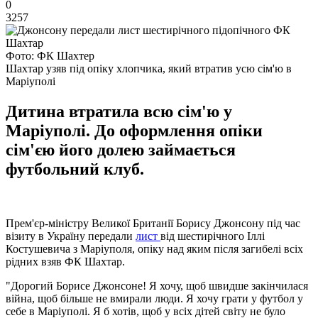
0
3257
Фото: ФК Шахтер
Шахтар узяв під опіку хлопчика, який втратив усю сім'ю в
Маріуполі
Дитина втратила всю сім'ю у
Маріуполі. До оформлення опіки
сім'єю його долею займається
футбольний клуб.
Прем'єр-міністру Великої Британії Борису Джонсону під час
візиту в Україну передали
лист
від шестирічного Іллі
Костушевича з Маріуполя, опіку над яким після загибелі всіх
рідних взяв ФК Шахтар.
"Дорогий Борисе Джонсоне! Я хочу, щоб швидше закінчилася
війна, щоб більше не вмирали люди. Я хочу грати у футбол у
себе в Маріуполі. Я б хотів, щоб у всіх дітей світу не було