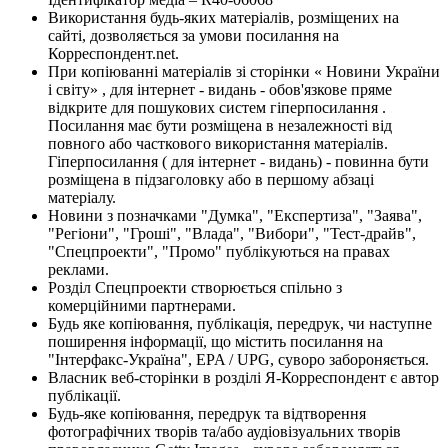
Використання будь-яких матеріалів, розміщених на
сайті, дозволяється за умови посилання на
Корреспондент.net.
При копіюванні матеріалів зі сторінки « Новини України
і світу» , для інтернет - видань - обов'язкове пряме
відкрите для пошукових систем гіперпосилання .
Посилання має бути розміщена в незалежності від
повного або часткового використання матеріалів.
Гіперпосилання ( для інтернет - видань) - повинна бути
розміщена в підзаголовку або в першому абзаці
матеріалу.
Новини з позначками "Думка", "Експертиза", "Заява",
"Регіони", "Гроші", "Влада", "Вибори", "Тест-драйв",
"Спецпроекти", "Промо" публікуються на правах
реклами.
Розділ Спецпроекти створюється спільно з
комерційними партнерами.
Будь яке копіювання, публікація, передрук, чи наступне
поширення інформації, що містить посилання на
"Інтерфакс-Україна", EPA / UPG, суворо забороняється.
Власник веб-сторінки в розділі Я-Корреспондент є автор
публікації.
Будь-яке копіювання, передрук та відтворення
фотографічних творів та/або аудіовізуальних творів