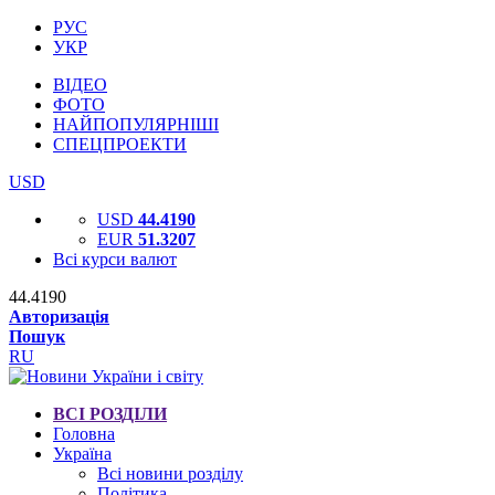
РУС
УКР
ВІДЕО
ФОТО
НАЙПОПУЛЯРНІШІ
СПЕЦПРОЕКТИ
USD
USD
44.4190
EUR
51.3207
Всі курси валют
44.4190
Авторизація
Пошук
RU
ВСІ РОЗДІЛИ
Головна
Україна
Всі новини розділу
Політика