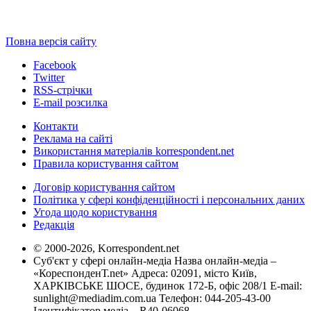
Повна версія сайту
Facebook
Twitter
RSS-стрічки
E-mail розсилка
Контакти
Реклама на сайті
Використання матеріалів korrespondent.net
Правила користування сайтом
Договір користування сайтом
Політика у сфері конфіденційності і персональних даних
Угода щодо користування
Редакція
© 2000-2026, Korrespondent.net
Суб'єкт у сфері онлайн-медіа Назва онлайн-медіа –
«КореспонденТ.net» Адреса: 02091, місто Київ,
ХАРКІВСЬКЕ ШОСЕ, будинок 172-Б, офіс 208/1 E-mail:
sunlight@mediadim.com.ua
Телефон: 044-205-43-00
Ідентифікатор медіа – R40-06068