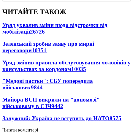
ЧИТАЙТЕ ТАКОЖ
Уряд ухвалив зміни щодо відстрочки від
мобілізації
26726
Зеленський зробив заяву про мирні
переговори
10351
Уряд змінив правила обслуговування чоловіків у
консульствах за кордоном
10035
"Медові пастки": СБУ попередила
військових
9844
Майора ВСП викрили на "допомозі"
військовому в СЗЧ
9442
Залужний: Україна не вступить до НАТО
8575
Читати коментарі