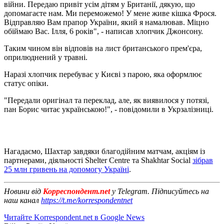
війни. Передаю привіт усім дітям у Британії, дякую, що
допомагаєте нам. Ми переможемо! У мене живе кішка Фрося.
Відправляю Вам прапор України, який я намалював. Міцно
обіймаю Вас. Ілля, 6 років", - написав хлопчик Джонсону.
Таким чином він відповів на лист британського прем'єра,
оприлюднений у травні.
Наразі хлопчик перебуває у Києві з парою, яка оформлює
статус опіки.
"Передали оригінал та переклад, але, як виявилося у потязі,
пан Борис читає українською!", - повідомили в Укрзалізниці.
Нагадаємо, Шахтар завдяки благодійним матчам, акціям із
партнерами, діяльності Shelter Centre та Shakhtar Social
зібрав
25 млн гривень на допомогу Україні
.
Новини від
Корреспондент.net
у Telegram. Підписуйтесь на
наш канал
https://t.me/korrespondentnet
Читайте Korrespondent.net в Google News