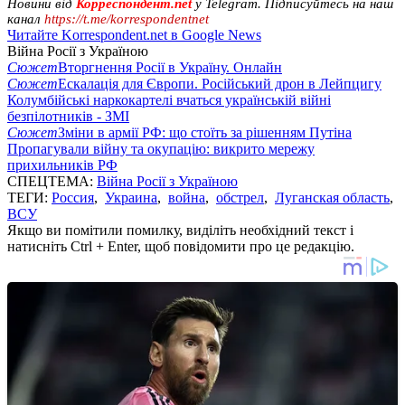
Новини від
Корреспондент.net
у Telegram. Підписуйтесь на наш
канал
https://t.me/korrespondentnet
Читайте Korrespondent.net в Google News
Війна Росії з Україною
Сюжет
Вторгнення Росії в Україну. Онлайн
Сюжет
Ескалація для Європи. Російський дрон в Лейпцигу
Колумбійські наркокартелі вчаться українській війні
безпілотників - ЗМІ
Сюжет
Зміни в армії РФ: що стоїть за рішенням Путіна
Пропагували війну та окупацію: викрито мережу
прихильників РФ
СПЕЦТЕМА:
Війна Росії з Україною
ТЕГИ:
Россия
,
Украина
,
война
,
обстрел
,
Луганская область
,
ВСУ
Якщо ви помітили помилку, виділіть необхідний текст і
натисніть Ctrl + Enter, щоб повідомити про це редакцію.