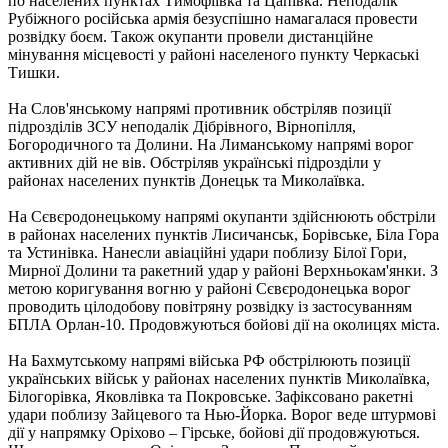
по населених пунктах Тимофіївка та Цапівка. Неподалік
Рубіжного російська армія безуспішно намагалася провести
розвідку боєм. Також окупанти провели дистанційне
мінування місцевості у районі населеного пункту Черкаські
Тишки.
На Слов'янському напрямі противник обстріляв позиції
підрозділів ЗСУ неподалік Дібрівного, Вірнопілля,
Богородичного та Долини. На Лиманському напрямі ворог
активних дій не вів. Обстріляв українські підрозділи у
районах населених пунктів Донецьк та Миколаївка.
На Сєвєродонецькому напрямі окупанти здійснюють обстріли
в районах населених пунктів Лисичанськ, Борівське, Біла Гора
та Устинівка. Нанесли авіаційні удари поблизу Білої Гори,
Мирної Долини та ракетний удар у районі Верхньокам'янки. З
метою коригування вогню у районі Сєвєродонецька ворог
проводить цілодобову повітряну розвідку із застосуванням
БПЛА Орлан-10. Продовжуються бойові дії на околицях міста.
На Бахмутському напрямі війська РФ обстрілюють позиції
українських військ у районах населених пунктів Миколаївка,
Білогорівка, Яковлівка та Покровське. Зафіксовано ракетні
удари поблизу Зайцевого та Нью-Йорка. Ворог веде штурмові
дії у напрямку Оріхово – Гірське, бойові дії продовжуються.