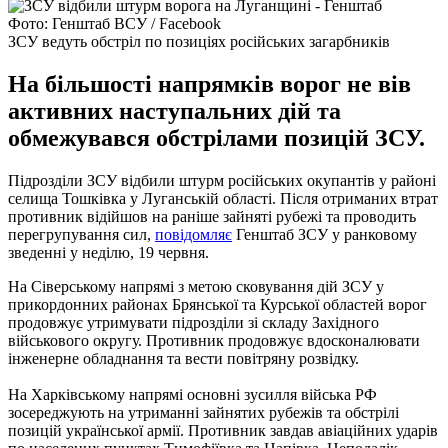
Фото: Генштаб ВСУ / Facebook
ЗСУ ведуть обстріл по позиціях російських загарбників
На більшості напрямків ворог не вів
активних наступальних дій та
обмежувався обстрілами позицій ЗСУ.
Підрозділи ЗСУ відбили штурм російських окупантів у районі
селища Тошківка у Луганській області. Після отриманих втрат
противник відійшов на раніше зайняті рубежі та проводить
перегрупування сил,
повідомляє
Генштаб ЗСУ у ранковому
зведенні у неділю, 19 червня.
На Сіверському напрямі з метою сковування дій ЗСУ у
прикордонних районах Брянської та Курської областей ворог
продовжує утримувати підрозділи зі складу Західного
військового округу. Противник продовжує вдосконалювати
інженерне обладнання та вести повітряну розвідку.
На Харківському напрямі основні зусилля війська РФ
зосереджують на утриманні зайнятих рубежів та обстрілі
позицій української армії. Противник завдав авіаційних ударів