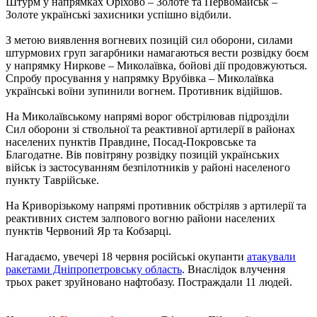
Штурм у напрямках Оріхово – Золоте та Первомайськ –
Золоте українські захисники успішно відбили.
З метою виявлення вогневих позицій сил оборони, силами
штурмових груп загарбники намагаються вести розвідку боєм
у напрямку Ниркове – Миколаївка, бойові дії продовжуються.
Спробу просування у напрямку Врубівка – Миколаївка
українські воїни зупинили вогнем. Противник відійшов.
На Миколаївському напрямі ворог обстрілював підрозділи
Сил оборони зі ствольної та реактивної артилерії в районах
населених пунктів Правдине, Посад-Покровське та
Благодатне. Вів повітряну розвідку позицій українських
військ із застосуванням безпілотників у районі населеного
пункту Таврійське.
На Криворізькому напрямі противник обстріляв з артилерії та
реактивних систем залпового вогню райони населених
пунктів Червоний Яр та Кобзарці.
Нагадаємо, увечері 18 червня російські окупанти
атакували
ракетами Дніпропетровську область
. Внаслідок влучення
трьох ракет зруйновано нафтобазу. Постраждали 11 людей.