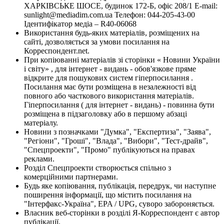
ХАРКІВСЬКЕ ШОСЕ, будинок 172-Б, офіс 208/1 E-mail:
sunlight@mediadim.com.ua
Телефон: 044-205-43-00
Ідентифікатор медіа – R40-06068
Використання будь-яких матеріалів, розміщених на
сайті, дозволяється за умови посилання на
Корреспондент.net.
При копіюванні матеріалів зі сторінки « Новини України
і світу» , для інтернет - видань - обов'язкове пряме
відкрите для пошукових систем гіперпосилання .
Посилання має бути розміщена в незалежності від
повного або часткового використання матеріалів.
Гіперпосилання ( для інтернет - видань) - повинна бути
розміщена в підзаголовку або в першому абзаці
матеріалу.
Новини з позначками "Думка", "Експертиза", "Заява",
"Регіони", "Гроші", "Влада", "Вибори", "Тест-драйв",
"Спецпроекти", "Промо" публікуються на правах
реклами.
Розділ Спецпроекти створюється спільно з
комерційними партнерами.
Будь яке копіювання, публікація, передрук, чи наступне
поширення інформації, що містить посилання на
"Інтерфакс-Україна", EPA / UPG, суворо забороняється.
Власник веб-сторінки в розділі Я-Корреспондент є автор
публікації.