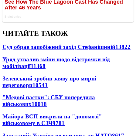
ЧИТАЙТЕ ТАКОЖ
Суд обрав запобіжний захід Стефанішиній
13822
Уряд ухвалив зміни щодо відстрочки від
мобілізації
11368
Зеленський зробив заяву про мирні
переговори
10543
"Медові пастки": СБУ попередила
військових
10018
Майора ВСП викрили на "допомозі"
військовому в СЗЧ
9781
Залужний: Україна не вступить до НАТО
8617