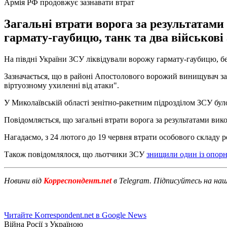
Армія РФ продовжує зазнавати втрат
Загальні втрати ворога за результатам
гармату-гаубицю, танк та два військові 
На півдні України ЗСУ ліквідували ворожу гармату-гаубицю, бе
Зазначається, що в районі Апостолового ворожий винищувач зас
віртуозному ухиленні від атаки".
У Миколаївській області зенітно-ракетним підрозділом ЗСУ бул
Повідомляється, що загальні втрати ворога за результатами вик
Нагадаємо, з 24 лютого до 19 червня втрати особового складу р
Також повідомлялося, що льотчики ЗСУ
знищили один із опорн
Новини від
Корреспондент.net
в Telegram. Підписуйтесь на на
Читайте Korrespondent.net в Google News
Війна Росії з Україною