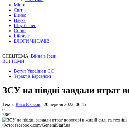
Місто
Світ
Бізнес
Наука
Шоу-бізнес
Спорт
Lifestyle
БЛОГИ ЧИТАЧІВ
СПЕЦТЕМА:
Війна в Ірані
ВСІ ТЕМИ
Вступ України в ЄС
Теракт в Барселоні
ЗСУ на півдні завдали втрат во
Текст:
Катя Юськів
, 20 червня 2022, 06:45
0
3662
Фото: facebook.com/GeneralStaff.ua