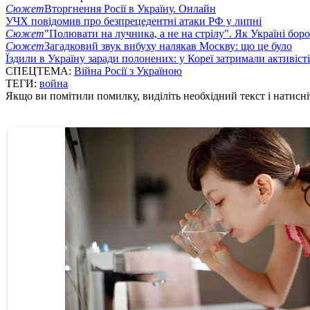
Сюжет
Вторгнення Росії в Україну. Онлайн
УЧХ повідомив про безпрецедентні атаки РФ у липні
Сюжет
"Полювати на лучника, а не на стрілу". Як Україні бор
Сюжет
Загадковий звук вибуху налякав Москву: що це було
Їздили в Україну заради полонених: у Кореї затримали активіст
СПЕЦТЕМА:
Війна Росії з Україною
ТЕГИ:
война
Якщо ви помітили помилку, виділіть необхідний текст і натисніт