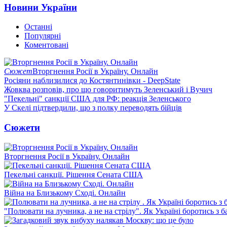
Новини України
Останні
Популярні
Коментовані
Сюжет
Вторгнення Росії в Україну. Онлайн
Росіяни наблизилися до Костянтинівки - DeepState
Жовква розповів, про що говоритимуть Зеленський і Вучич
"Пекельні" санкції США для РФ: реакція Зеленського
У Скелі підтвердили, що з полку переводять бійців
Сюжети
Вторгнення Росії в Україну. Онлайн
Пекельні санкції. Рішення Сената США
Війна на Близькому Сході. Онлайн
"Полювати на лучника, а не на стрілу". Як Україні боротись з 