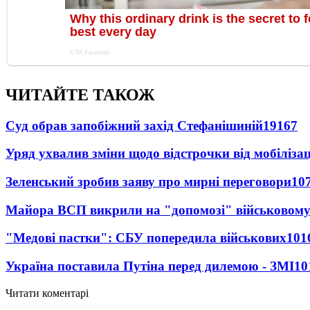
ЧИТАЙТЕ ТАКОЖ
Суд обрав запобіжний захід Стефанішиній
19167
Уряд ухвалив зміни щодо відстрочки від мобілізац
Зеленський зробив заяву про мирні переговори
10
Майора ВСП викрили на "допомозі" військовому
"Медові пастки": СБУ попередила військових
101
Україна поставила Путіна перед дилемою - ЗМІ
10
Читати коментарі