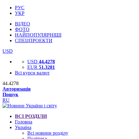
РУС
УКР
ВІДЕО
ФОТО
НАЙПОПУЛЯРНІШІ
СПЕЦПРОЕКТИ
USD
USD
44.4278
EUR
51.3281
Всі курси валют
44.4278
Авторизація
Пошук
RU
ВСІ РОЗДІЛИ
Головна
Україна
Всі новини розділу
Політика