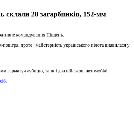
ь склали 28 загарбників, 152-мм
ативне командування Південь.
повітря, проте "майстерність українського пілота виявилася у
мм гармату-гаубицю, танк і два військові автомобілі.
сіб
.