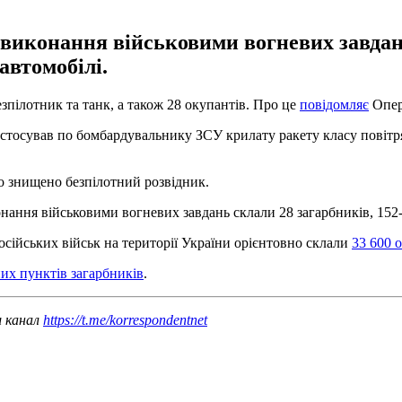
и виконання військовими вогневих завдан
автомобілі.
зпілотник та танк, а також 28 окупантів. Про це
повідомляє
Опер
тосував по бомбардувальнику ЗСУ крилату ракету класу повітря-
о знищено безпілотний розвідник.
онання військовими вогневих завдань склали 28 загарбників, 152-
осійських військ на території України орієнтовно склали
33 600 о
их пунктів загарбників
.
ш канал
https://t.me/korrespondentnet