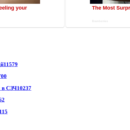
ії
11579
700
 в СЗЧ
10237
62
115