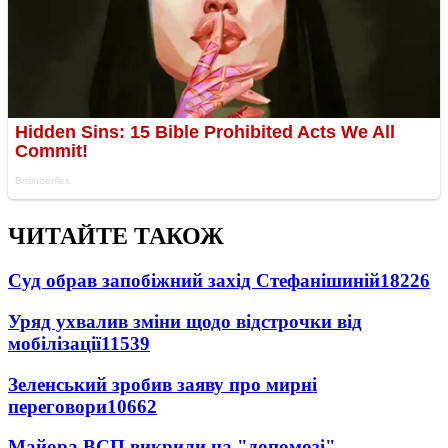
ЧИТАЙТЕ ТАКОЖ
Суд обрав запобіжний захід Стефанішиній
18226
Уряд ухвалив зміни щодо відстрочки від
мобілізації
11539
Зеленський зробив заяву про мирні
переговори
10662
Майора ВСП викрили на "допомозі"