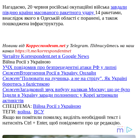
Нагадаємо, 20 червня російські окупаційні війська
завдали
півдню країни масованого ракетного удару
14 ракетами,
внаслідок якого в Одеській області є поранені, а також
пошкоджена інфраструктура.
Новини від
Корреспондент.net
у Telegram. Підписуйтесь на наш
канал
https://t.me/korrespondentnet
Читайте Korrespondent.net в Google News
Війна Росії з Україною
УЧХ повідомив про безпрецедентні атаки РФ у липні
Сюжет
Вторгнення Росії в Україну. Онлайн
Сюжет
"Полювати на лучника, а не на стрілу". Як Україні
боротись з балістикою
Сюжет
Загадковий звук вибуху налякав Москву: що це було
Їздили в Україну заради полонених: у Кореї затримали
активістів
СПЕЦТЕМА:
Війна Росії з Україною
ТЕГИ:
война
,
ВСУ
Якщо ви помітили помилку, виділіть необхідний текст і
натисніть Ctrl + Enter, щоб повідомити про це редакцію.