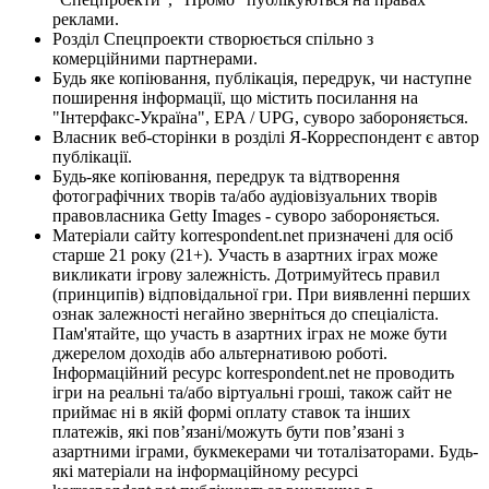
реклами.
Розділ Спецпроекти створюється спільно з
комерційними партнерами.
Будь яке копіювання, публікація, передрук, чи наступне
поширення інформації, що містить посилання на
"Інтерфакс-Україна", EPA / UPG, суворо забороняється.
Власник веб-сторінки в розділі Я-Корреспондент є автор
публікації.
Будь-яке копіювання, передрук та відтворення
фотографічних творів та/або аудіовізуальних творів
правовласника Getty Images - суворо забороняється.
Матеріали сайту korrespondent.net призначені для осіб
старше 21 року (21+). Участь в азартних іграх може
викликати ігрову залежність. Дотримуйтесь правил
(принципів) відповідальної гри. При виявленні перших
ознак залежності негайно зверніться до спеціаліста.
Пам'ятайте, що участь в азартних іграх не може бути
джерелом доходів або альтернативою роботі.
Інформаційний ресурс korrespondent.net не проводить
ігри на реальні та/або віртуальні гроші, також сайт не
приймає ні в якій формі оплату ставок та інших
платежів, які пов’язані/можуть бути пов’язані з
азартними іграми, букмекерами чи тоталізаторами. Будь-
які матеріали на інформаційному ресурсі