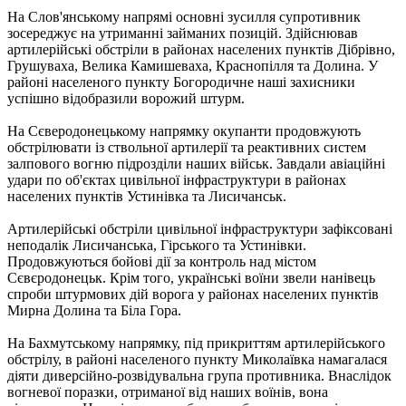
На Слов'янському напрямі основні зусилля супротивник
зосереджує на утриманні займаних позицій. Здійснював
артилерійські обстріли в районах населених пунктів Дібрівно,
Грушуваха, Велика Камишеваха, Краснопілля та Долина. У
районі населеного пункту Богородичне наші захисники
успішно відобразили ворожий штурм.
На Сєверодонецькому напрямку окупанти продовжують
обстрілювати із ствольної артилерії та реактивних систем
залпового вогню підрозділи наших військ. Завдали авіаційні
удари по об'єктах цивільної інфраструктури в районах
населених пунктів Устинівка та Лисичанськ.
Артилерійські обстріли цивільної інфраструктури зафіксовані
неподалік Лисичанська, Гірського та Устинівки.
Продовжуються бойові дії за контроль над містом
Сєвєродонецьк. Крім того, українські воїни звели нанівець
спроби штурмових дій ворога у районах населених пунктів
Мирна Долина та Біла Гора.
На Бахмутському напрямку, під прикриттям артилерійського
обстрілу, в районі населеного пункту Миколаївка намагалася
діяти диверсійно-розвідувальна група противника. Внаслідок
вогневої поразки, отриманої від наших воїнів, вона