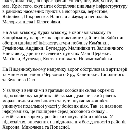
відступила. Надалі ворог зробив спробу штурму, успіху не
мав. Крім того, окупанти обстріляли цивільну інфраструктуру
в районах населених пунктів Білогорівка, Берестове,
Яківлівка, Покровське. Нанесли авіаудари неподалік
Малорязанцева і Білогорівки.
На Авдіївському, Курахівському, Новопавлівському та
Запорізькому напрямках ворог активних дій не вів. Здійснив
обстріл цивільної інфраструктури поблизу Кам'янки,
Гуляйполя, Авдіївки, Вугледару, Малинівки та Залізничного.
Наніс авіаудари по населених пунктах Малі Щербаки,
Мар'їнка, Вугледар, Костянтинівка та Новомихайлівка.
На Південнобузькому напрямку ворог обстрілював з артилерії
та мінометів райони Червоного Яру, Калинівки, Тополиного
та Зеленого Гаю.
У зв'язку з великими втратами особовий склад окремих
підрозділів окупаційних військ має дуже низький рівень
морально-психологічного стану та шукає можливість
уникнути подальшої участі у бойових діях. Так, за наявною
інформацією, це поширене серед особового складу 1
армійського корпусу російських окупаційних військ. У
підрозділах, виведених на відновлення боєздатності з районів
Херсона, Миколаєва та Попасної.