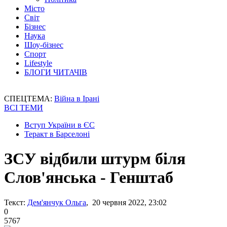
Місто
Світ
Бізнес
Наука
Шоу-бізнес
Спорт
Lifestyle
БЛОГИ ЧИТАЧІВ
СПЕЦТЕМА:
Війна в Ірані
ВСІ ТЕМИ
Вступ України в ЄС
Теракт в Барселоні
ЗСУ відбили штурм біля
Слов'янська - Генштаб
Текст:
Дем'янчук Ольга
, 20 червня 2022, 23:02
0
5767