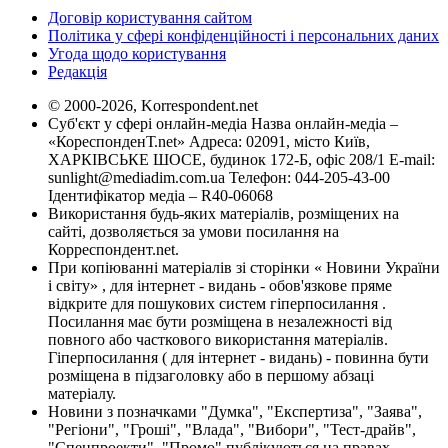
Договір користування сайтом
Політика у сфері конфіденційності і персональних даних
Угода щодо користування
Редакція
© 2000-2026, Korrespondent.net
Суб'єкт у сфері онлайн-медіа Назва онлайн-медіа –
«КореспонденТ.net» Адреса: 02091, місто Київ,
ХАРКІВСЬКЕ ШОСЕ, будинок 172-Б, офіс 208/1 E-mail:
sunlight@mediadim.com.ua
Телефон: 044-205-43-00
Ідентифікатор медіа – R40-06068
Використання будь-яких матеріалів, розміщених на
сайті, дозволяється за умови посилання на
Корреспондент.net.
При копіюванні матеріалів зі сторінки « Новини України
і світу» , для інтернет - видань - обов'язкове пряме
відкрите для пошукових систем гіперпосилання .
Посилання має бути розміщена в незалежності від
повного або часткового використання матеріалів.
Гіперпосилання ( для інтернет - видань) - повинна бути
розміщена в підзаголовку або в першому абзаці
матеріалу.
Новини з позначками "Думка", "Експертиза", "Заява",
"Регіони", "Гроші", "Влада", "Вибори", "Тест-драйв",
"Спецпроекти", "Промо" публікуються на правах