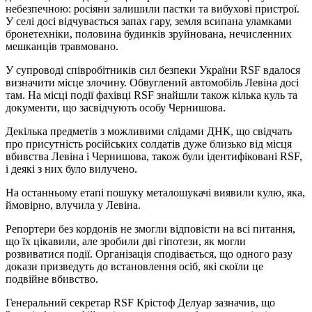
небезпечною: росіяни залишили пастки та вибухові пристрої.
У селі досі відчувається запах гару, земля всипана уламками
бронетехніки, половина будинків зруйнована, нечисленних
мешканців травмовано.
У супроводі співробітників сил безпеки України RSF вдалося
визначити місце злочину. Обвуглений автомобіль Левіна досі
там. На місці події фахівці RSF знайшли також кілька куль та
документи, що засвідчують особу Чернишова.
Декілька предметів з можливими слідами ДНК, що свідчать
про присутність російських солдатів дуже близько від місця
вбивства Левіна і Чернишова, також були ідентифіковані RSF,
і деякі з них було вилучено.
На останньому етапі пошуку металошукачі виявили кулю, яка,
ймовірно, влучила у Левіна.
Репортери без кордонів не змогли відповісти на всі питання,
що їх цікавили, але зробили дві гіпотези, як могли
розвиватися події. Організація сподівається, що одного разу
докази призведуть до встановлення осіб, які скоїли це
подвійне вбивство.
Генеральний секретар RSF Крістоф Делуар зазначив, що