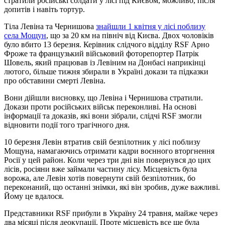
стратили російські солдати у лісі під Києвом, можливо, після
допитів і навіть тортур.
Тіла Левіна та Чернишова
знайшли 1 квітня у лісі поблизу
села Мощун
, що за 20 км на північ від Києва. Двох чоловіків
було вбито 13 березня. Керівник слідчого відділу RSF Арно
Фроже та французький військовий фоторепортер Патрік
Шовель, який працював із Левіним на Донбасі наприкінці
лютого, більше тижня збирали в Україні докази та підказки
про обставини смерті Левіна.
Вони дійшли висновку, що Левіна і Чернишова стратили.
Докази проти російських військ переконливі. На основі
інформації та доказів, які вони зібрали, слідчі RSF змогли
відновити події того трагічного дня.
10 березня Левін втратив свій безпілотник у лісі поблизу
Мощуна, намагаючись отримати кадри воєнного вторгнення
Росії у цей район. Коли через три дні він повернувся до цих
лісів, росіяни вже займали частину лісу. Місцевість була
ворожа, але Левін хотів повернути свій безпілотник, бо
переконаний, що останні знімки, які він зробив, дуже важливі.
Йому це вдалося.
Представники RSF прибули в Україну 24 травня, майже через
два місяці після деокупації. Проте місцевість все ще була