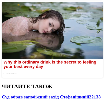
ЧИТАЙТЕ ТАКОЖ
Суд обрав запобіжний захід Стефанішиній
22138