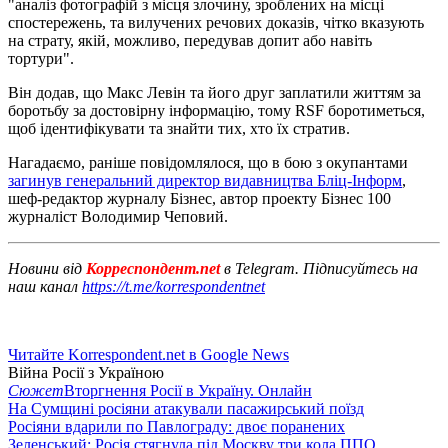
"аналіз фотографій з місця злочину, зроблених на місці
спостережень, та вилучених речових доказів, чітко вказують
на страту, якій, можливо, передував допит або навіть
тортури".
Він додав, що Макс Левін та його друг заплатили життям за
боротьбу за достовірну інформацію, тому RSF боротиметься,
щоб ідентифікувати та знайти тих, хто їх стратив.
Нагадаємо, раніше повідомлялося, що в бою з окупантами
загинув генеральний директор видавництва Бліц-Інформ
,
шеф-редактор журналу Бізнес, автор проекту Бізнес 100
журналіст Володимир Чеповий.
Новини від
Корреспондент.net
в Telegram. Підписуйтесь на
наш канал
https://t.me/korrespondentnet
Читайте Korrespondent.net в Google News
Війна Росії з Україною
Сюжет
Вторгнення Росії в Україну. Онлайн
На Сумщині росіяни атакували пасажирський поїзд
Росіяни вдарили по Павлограду: двоє поранених
Зеленський: Росія стягнула під Москву три кола ППО