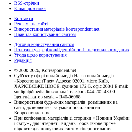
RSS-стрічки
E-mail розсилка
Контакти
Реклама на сайті
Використання матеріалів korrespondent.net
Правила користування сайтом
Договір користування сайтом
Політика у сфері конфіденційності і персональних даних
Угода щодо користування
Редакція
© 2000-2026, Korrespondent.net
Суб'єкт у сфері онлайн-медіа Назва онлайн-медіа –
«КореспонденТ.net» Адреса: 02091, місто Київ,
ХАРКІВСЬКЕ ШОСЕ, будинок 172-Б, офіс 208/1 E-mail:
sunlight@mediadim.com.ua
Телефон: 044-205-43-00
Ідентифікатор медіа – R40-06068
Використання будь-яких матеріалів, розміщених на
сайті, дозволяється за умови посилання на
Корреспондент.net.
При копіюванні матеріалів зі сторінки « Новини України
і світу» , для інтернет - видань - обов'язкове пряме
відкрите для пошукових систем гіперпосилання .