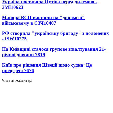
Україна поставила Путіна перед дилемою -
ЗМІ
10623
Майора ВСП викрили на "допомозі"
військовому в СЗЧ
10407
РФ створила "українську бригаду" з полонених
- ISW
10275
На Київщині сталося групове зґвалтування 21-
річної дівчини
7819
Київ про рішення Швеції щодо судна: Це
прецедент
7676
Читати коментарі