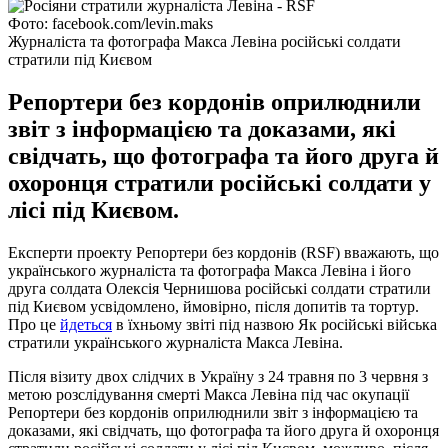
Фото: facebook.com/levin.maks
Журналіста та фотографа Макса Левіна російські солдати
стратили під Києвом
Репортери без кордонів оприлюднили
звіт з інформацією та доказами, які
свідчать, що фотографа та його друга й
охоронця стратили російські солдати у
лісі під Києвом.
Експерти проекту Репортери без кордонів (RSF) вважають, що
українського журналіста та фотографа Макса Левіна і його
друга солдата Олексія Чернишова російські солдати стратили
під Києвом усвідомлено, ймовірно, після допитів та тортур.
Про це
йдеться
в їхньому звіті під назвою Як російські війська
стратили українського журналіста Макса Левіна.
Після візиту двох слідчих в Україну з 24 травня по 3 червня з
метою розслідування смерті Макса Левіна під час окупації
Репортери без кордонів оприлюднили звіт з інформацією та
доказами, які свідчать, що фотографа та його друга й охоронця