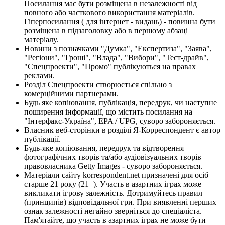
Посилання має бути розміщена в незалежності від
повного або часткового використання матеріалів.
Гіперпосилання ( для інтернет - видань) - повинна бути
розміщена в підзаголовку або в першому абзаці
матеріалу.
Новини з позначками "Думка", "Експертиза", "Заява",
"Регіони", "Гроші", "Влада", "Вибори", "Тест-драйв",
"Спецпроекти", "Промо" публікуються на правах
реклами.
Розділ Спецпроекти створюється спільно з
комерційними партнерами.
Будь яке копіювання, публікація, передрук, чи наступне
поширення інформації, що містить посилання на
"Інтерфакс-Україна", EPA / UPG, суворо забороняється.
Власник веб-сторінки в розділі Я-Корреспондент є автор
публікації.
Будь-яке копіювання, передрук та відтворення
фотографічних творів та/або аудіовізуальних творів
правовласника Getty Images - суворо забороняється.
Матеріали сайту korrespondent.net призначені для осіб
старше 21 року (21+). Участь в азартних іграх може
викликати ігрову залежність. Дотримуйтесь правил
(принципів) відповідальної гри. При виявленні перших
ознак залежності негайно зверніться до спеціаліста.
Пам'ятайте, що участь в азартних іграх не може бути