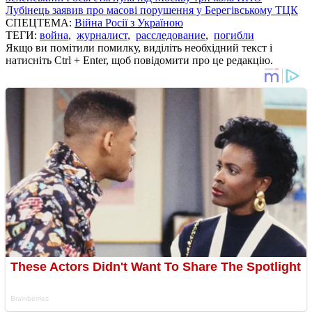
Лубінець заявив про масові порушення у Берегівському ТЦК
СПЕЦТЕМА:
Війна Росії з Україною
ТЕГИ:
война
,
журналист
,
расследование
,
погибли
Якщо ви помітили помилку, виділіть необхідний текст і
натисніть Ctrl + Enter, щоб повідомити про це редакцію.