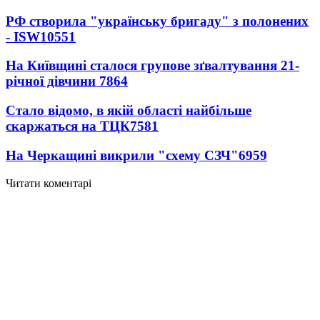
РФ створила "українську бригаду" з полонених
- ISW
10551
На Київщині сталося групове зґвалтування 21-
річної дівчини
7864
Стало відомо, в якій області найбільше
скаржаться на ТЦК
7581
На Черкащині викрили "схему СЗЧ"
6959
Читати коментарі