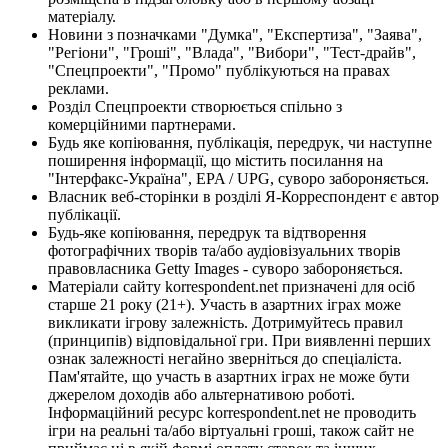
матеріалу.
Новини з позначками "Думка", "Експертиза", "Заява",
"Регіони", "Гроші", "Влада", "Вибори", "Тест-драйв",
"Спецпроекти", "Промо" публікуються на правах
реклами.
Розділ Спецпроекти створюється спільно з
комерційними партнерами.
Будь яке копіювання, публікація, передрук, чи наступне
поширення інформації, що містить посилання на
"Інтерфакс-Україна", EPA / UPG, суворо забороняється.
Власник веб-сторінки в розділі Я-Корреспондент є автор
публікації.
Будь-яке копіювання, передрук та відтворення
фотографічних творів та/або аудіовізуальних творів
правовласника Getty Images - суворо забороняється.
Матеріали сайту korrespondent.net призначені для осіб
старше 21 року (21+). Участь в азартних іграх може
викликати ігрову залежність. Дотримуйтесь правил
(принципів) відповідальної гри. При виявленні перших
ознак залежності негайно зверніться до спеціаліста.
Пам'ятайте, що участь в азартних іграх не може бути
джерелом доходів або альтернативою роботі.
Інформаційний ресурс korrespondent.net не проводить
ігри на реальні та/або віртуальні гроші, також сайт не