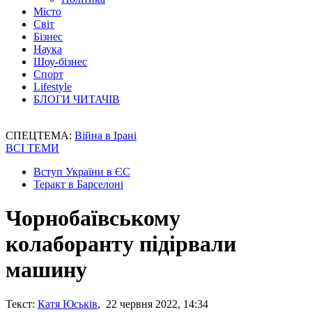
Місто
Світ
Бізнес
Наука
Шоу-бізнес
Спорт
Lifestyle
БЛОГИ ЧИТАЧІВ
СПЕЦТЕМА:
Війна в Ірані
ВСІ ТЕМИ
Вступ України в ЄС
Теракт в Барселоні
Чорнобаївському
колаборанту підірвали
машину
Текст:
Катя Юськів
, 22 червня 2022, 14:34