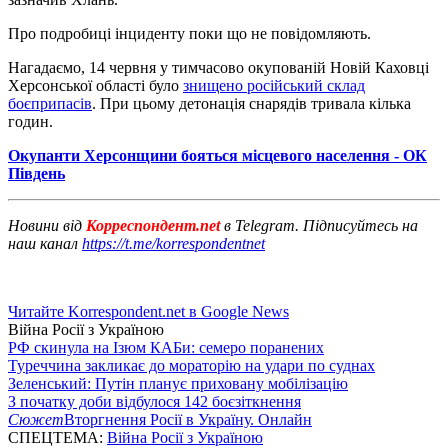
Про подробиці інциденту поки що не повідомляють.
Нагадаємо, 14 червня у тимчасово окупованій Новій Каховці
Херсонської області було
знищено російський склад
боєприпасів
. При цьому детонація снарядів тривала кілька
годин.
Окупанти Херсонщини бояться місцевого населення - ОК
Південь
Новини від
Корреспондент.net
в Telegram. Підписуйтесь на
наш канал
https://t.me/korrespondentnet
Читайте Korrespondent.net в Google News
Війна Росії з Україною
РФ скинула на Ізюм КАБи: семеро поранених
Туреччина закликає до мораторію на удари по суднах
Зеленський: Путін планує приховану мобілізацію
З початку доби відбулося 142 боєзіткнення
Сюжет
Вторгнення Росії в Україну. Онлайн
СПЕЦТЕМА:
Війна Росії з Україною