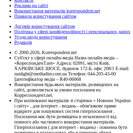
Контакти
Реклама на сайті
Використання матеріалів korrespondent.net
Правила користування сайтом
Договір користування сайтом
Політика у сфері конфіденційності і персональних даних
Угода щодо користування
Редакція
© 2000-2026, Korrespondent.net
Суб'єкт у сфері онлайн-медіа Назва онлайн-медіа –
«КореспонденТ.net» Адреса: 02091, місто Київ,
ХАРКІВСЬКЕ ШОСЕ, будинок 172-Б, офіс 208/1 E-mail:
sunlight@mediadim.com.ua
Телефон: 044-205-43-00
Ідентифікатор медіа – R40-06068
Використання будь-яких матеріалів, розміщених на
сайті, дозволяється за умови посилання на
Корреспондент.net.
При копіюванні матеріалів зі сторінки « Новини України
і світу» , для інтернет - видань - обов'язкове пряме
відкрите для пошукових систем гіперпосилання .
Посилання має бути розміщена в незалежності від
повного або часткового використання матеріалів.
Гіперпосилання ( для інтернет - видань) - повинна бути
розміщена в підзаголовку або в першому абзаці