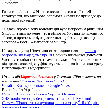
Ламбрехт.
Глава міноборони ФРН наголосила, що одна з її цілей –
гарантувати, що військова допомога Україні не призведе до
подальшої ескалації.
"Надати зброю в зону бойових дій було непростим рішенням.
Якщо питання до мене – то я відповім: Україна не накопичує
зброю, її просто має бути достатньо, щоб захищатися від
агресора – Росії", – наголосила міністр.
Нагадаємо, уряд Німеччини оприлюднив повний
список
озброєнь, які нададуть Україні
в рамках військової допомоги.
Частину техніки постачатимуть зі складів бундесверу, решту –
від промисловості, яку фінансують коштами ініціативи уряду
із впровадження модернізації.
Новини від
Корреспондент.net
у Telegram. Підписуйтесь на
наш канал
https://t.me/korrespondentnet
Читайте Korrespondent.net в Google News
Війна Росії з Україною
Сюжет
Вторгнення Росії в Україну. Онлайн
УЧХ повідомив про безпрецедентні атаки РФ у липні
Сюжет
"Полювати на лучника, а не на стрілу". Як Україні
боротись з балістикою