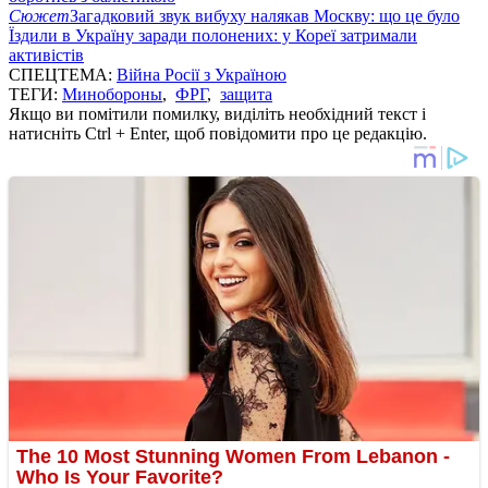
Сюжет
Загадковий звук вибуху налякав Москву: що це було
Їздили в Україну заради полонених: у Кореї затримали
активістів
СПЕЦТЕМА:
Війна Росії з Україною
ТЕГИ:
Минобороны
,
ФРГ
,
защита
Якщо ви помітили помилку, виділіть необхідний текст і
натисніть Ctrl + Enter, щоб повідомити про це редакцію.