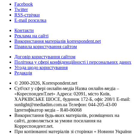
Facebook
Twitter
RSS-стрічки
E-mail розсилка
Контакти
Реклама на сайті
Використання матеріалів korrespondent.net
Правила користування сайтом
Договір користування сайтом
Політика у сфері конфіденційності і персональних даних
Угода щодо користування
Редакція
© 2000-2026, Korrespondent.net
Суб'єкт у сфері онлайн-медіа Назва онлайн-медіа –
«КореспонденТ.net» Адреса: 02091, місто Київ,
ХАРКІВСЬКЕ ШОСЕ, будинок 172-Б, офіс 208/1 E-mail:
sunlight@mediadim.com.ua
Телефон: 044-205-43-00
Ідентифікатор медіа – R40-06068
Використання будь-яких матеріалів, розміщених на
сайті, дозволяється за умови посилання на
Корреспондент.net.
При копіюванні матеріалів зі сторінки « Новини України