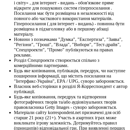
і світу» , для інтернет - видань - обов'язкове пряме
відкрите для пошукових систем гіперпосилання .
Посилання має бути розміщена в незалежності від
повного або часткового використання матеріалів.
Гіперпосилання ( для інтернет - видань) - повинна бути
розміщена в підзаголовку або в першому абзаці
матеріалу.
Новини з позначками "Думка", "Експертиза", "Заява",
"Регіони", "Гроші", "Влада", "Вибори", "Тест-драйв",
"Спецпроекти", "Промо" публікуються на правах
реклами.
Розділ Спецпроекти створюється спільно з
комерційними партнерами.
Будь яке копіювання, публікація, передрук, чи наступне
поширення інформації, що містить посилання на
"Інтерфакс-Україна", EPA / UPG, суворо забороняється.
Власник веб-сторінки в розділі Я-Корреспондент є автор
публікації.
Будь-яке копіювання, передрук та відтворення
фотографічних творів та/або аудіовізуальних творів
правовласника Getty Images - суворо забороняється.
Матеріали сайту korrespondent.net призначені для осіб
старше 21 року (21+). Участь в азартних іграх може
викликати ігрову залежність. Дотримуйтесь правил
(принципів) відповідальної гри. При виявленні перших