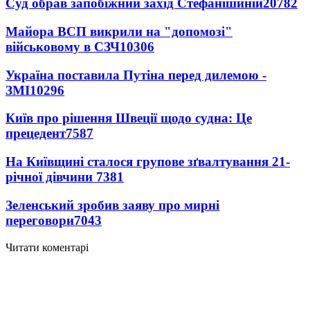
Суд обрав запобіжний захід Стефанішиній
20782
Майора ВСП викрили на "допомозі"
військовому в СЗЧ
10306
Україна поставила Путіна перед дилемою -
ЗМІ
10296
Київ про рішення Швеції щодо судна: Це
прецедент
7587
На Київщині сталося групове зґвалтування 21-
річної дівчини
7381
Зеленський зробив заяву про мирні
переговори
7043
Читати коментарі