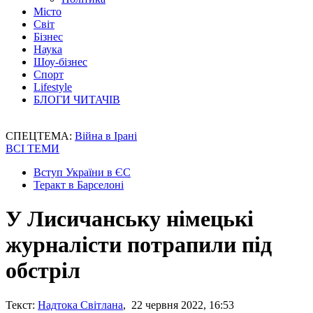
Місто
Світ
Бізнес
Наука
Шоу-бізнес
Спорт
Lifestyle
БЛОГИ ЧИТАЧІВ
СПЕЦТЕМА:
Війна в Ірані
ВСІ ТЕМИ
Вступ України в ЄС
Теракт в Барселоні
У Лисичанську німецькі
журналісти потрапили під
обстріл
Текст:
Надтока Світлана
, 22 червня 2022, 16:53