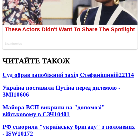
ЧИТАЙТЕ ТАКОЖ
Суд обрав запобіжний захід Стефанішиній
22114
Україна поставила Путіна перед дилемою -
ЗМІ
10606
Майора ВСП викрили на "допомозі"
військовому в СЗЧ
10401
РФ створила "українську бригаду" з полонених
- ISW
10172