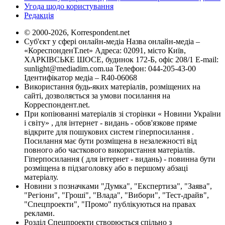
Угода щодо користування
Редакція
© 2000-2026, Korrespondent.net
Суб'єкт у сфері онлайн-медіа Назва онлайн-медіа –
«КореспонденТ.net» Адреса: 02091, місто Київ,
ХАРКІВСЬКЕ ШОСЕ, будинок 172-Б, офіс 208/1 E-mail:
sunlight@mediadim.com.ua
Телефон: 044-205-43-00
Ідентифікатор медіа – R40-06068
Використання будь-яких матеріалів, розміщених на
сайті, дозволяється за умови посилання на
Корреспондент.net.
При копіюванні матеріалів зі сторінки « Новини України
і світу» , для інтернет - видань - обов'язкове пряме
відкрите для пошукових систем гіперпосилання .
Посилання має бути розміщена в незалежності від
повного або часткового використання матеріалів.
Гіперпосилання ( для інтернет - видань) - повинна бути
розміщена в підзаголовку або в першому абзаці
матеріалу.
Новини з позначками "Думка", "Експертиза", "Заява",
"Регіони", "Гроші", "Влада", "Вибори", "Тест-драйв",
"Спецпроекти", "Промо" публікуються на правах
реклами.
Розділ Спецпроекти створюється спільно з