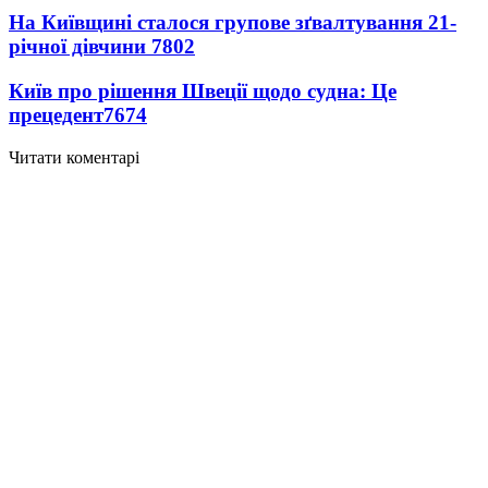
На Київщині сталося групове зґвалтування 21-
річної дівчини
7802
Київ про рішення Швеції щодо судна: Це
прецедент
7674
Читати коментарі