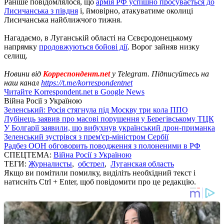
Раніше повідомлялося, що
армія РФ успішно просувається до
Лисичанська з півдня
і, ймовірно, атакуватиме околиці
Лисичанська найближчого тижня.
Нагадаємо, в Луганській області на Сєвєродонецькому
напрямку
продовжуються бойові дії
. Ворог зайняв низку
селищ.
Новини від
Корреспондент.net
у Telegram. Підписуйтесь на
наш канал
https://t.me/korrespondentnet
Читайте Korrespondent.net в Google News
Війна Росії з Україною
Зеленський: Росія стягнула під Москву три кола ППО
Лубінець заявив про масові порушення у Берегівському ТЦК
У Болгарії заявили, що вибухнув український дрон-приманка
Зеленський зустрівся з прем'єр-міністром Сербії
Радбез ООН обговорить поводження з полоненими в РФ
СПЕЦТЕМА:
Війна Росії з Україною
ТЕГИ:
Журналисты
,
обстрел
,
Луганская область
Якщо ви помітили помилку, виділіть необхідний текст і
натисніть Ctrl + Enter, щоб повідомити про це редакцію.