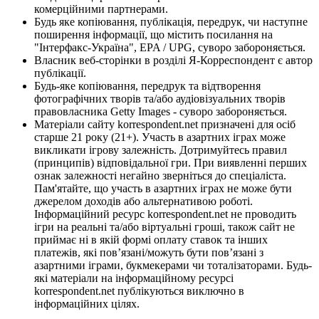
комерційними партнерами.
Будь яке копіювання, публікація, передрук, чи наступне
поширення інформації, що містить посилання на
"Інтерфакс-Україна", EPA / UPG, суворо забороняється.
Власник веб-сторінки в розділі Я-Корреспондент є автор
публікації.
Будь-яке копіювання, передрук та відтворення
фотографічних творів та/або аудіовізуальних творів
правовласника Getty Images - суворо забороняється.
Матеріали сайту korrespondent.net призначені для осіб
старше 21 року (21+). Участь в азартних іграх може
викликати ігрову залежність. Дотримуйтесь правил
(принципів) відповідальної гри. При виявленні перших
ознак залежності негайно зверніться до спеціаліста.
Пам'ятайте, що участь в азартних іграх не може бути
джерелом доходів або альтернативою роботі.
Інформаційний ресурс korrespondent.net не проводить
ігри на реальні та/або віртуальні гроші, також сайт не
приймає ні в якій формі оплату ставок та інших
платежів, які пов’язані/можуть бути пов’язані з
азартними іграми, букмекерами чи тоталізаторами. Будь-
які матеріали на інформаційному ресурсі
korrespondent.net публікуються виключно в
інформаційних цілях.