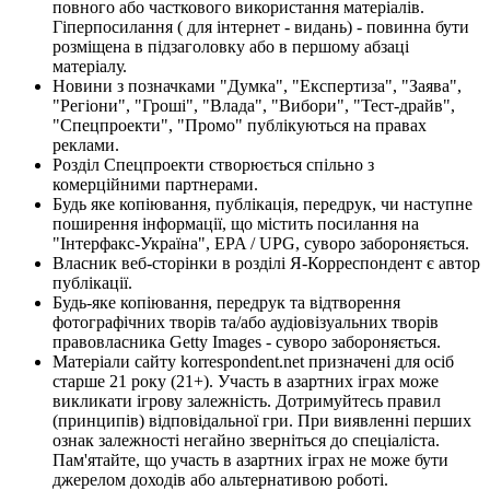
повного або часткового використання матеріалів.
Гіперпосилання ( для інтернет - видань) - повинна бути
розміщена в підзаголовку або в першому абзаці
матеріалу.
Новини з позначками "Думка", "Експертиза", "Заява",
"Регіони", "Гроші", "Влада", "Вибори", "Тест-драйв",
"Спецпроекти", "Промо" публікуються на правах
реклами.
Розділ Спецпроекти створюється спільно з
комерційними партнерами.
Будь яке копіювання, публікація, передрук, чи наступне
поширення інформації, що містить посилання на
"Інтерфакс-Україна", EPA / UPG, суворо забороняється.
Власник веб-сторінки в розділі Я-Корреспондент є автор
публікації.
Будь-яке копіювання, передрук та відтворення
фотографічних творів та/або аудіовізуальних творів
правовласника Getty Images - суворо забороняється.
Матеріали сайту korrespondent.net призначені для осіб
старше 21 року (21+). Участь в азартних іграх може
викликати ігрову залежність. Дотримуйтесь правил
(принципів) відповідальної гри. При виявленні перших
ознак залежності негайно зверніться до спеціаліста.
Пам'ятайте, що участь в азартних іграх не може бути
джерелом доходів або альтернативою роботі.