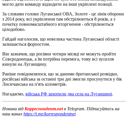
могло дати команду відходити на інші укріплені позиції.
За словами голови Луганської ОВА, Золоте - це лінія оборони
з 2014 року, всі укріплення там обстрілюються 8 років, а з
початку повномасштабного вторгнення - обстрілюються
цілодобово.
Гайдай наголосив, що невелика частина Луганської області
залишається форпостом.
Він зазначив, що росіяни чотири місяці не можуть пройти
Сєвєродонецьк, а їм потрібна перемога, тому всі зусилля
кинули на Луганщину.
Раніше повідомлялося, що за даними британської розвідки,
російські війська за останні три дні змогли просунутися у бік
Лисичанська на п'ять кілометрів.
Нагадаємо,
війська РФ захопили два села на Луганщині
.
Новини від
Корреспондент.net
в Telegram. Підписуйтесь на
наш канал
https://t.me/korrespondentnet