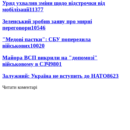
Уряд ухвалив зміни щодо відстрочки від
мобілізації
11377
Зеленський зробив заяву про мирні
переговори
10546
"Медові пастки": СБУ попередила
військових
10020
Майора ВСП викрили на "допомозі"
військовому в СЗЧ
9801
Залужний: Україна не вступить до НАТО
8623
Читати коментарі