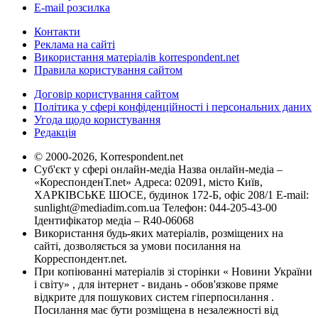
E-mail розсилка
Контакти
Реклама на сайті
Використання матеріалів korrespondent.net
Правила користування сайтом
Договір користування сайтом
Політика у сфері конфіденційності і персональних даних
Угода щодо користування
Редакція
© 2000-2026, Korrespondent.net
Суб'єкт у сфері онлайн-медіа Назва онлайн-медіа –
«КореспонденТ.net» Адреса: 02091, місто Київ,
ХАРКІВСЬКЕ ШОСЕ, будинок 172-Б, офіс 208/1 E-mail:
sunlight@mediadim.com.ua
Телефон: 044-205-43-00
Ідентифікатор медіа – R40-06068
Використання будь-яких матеріалів, розміщених на
сайті, дозволяється за умови посилання на
Корреспондент.net.
При копіюванні матеріалів зі сторінки « Новини України
і світу» , для інтернет - видань - обов'язкове пряме
відкрите для пошукових систем гіперпосилання .
Посилання має бути розміщена в незалежності від