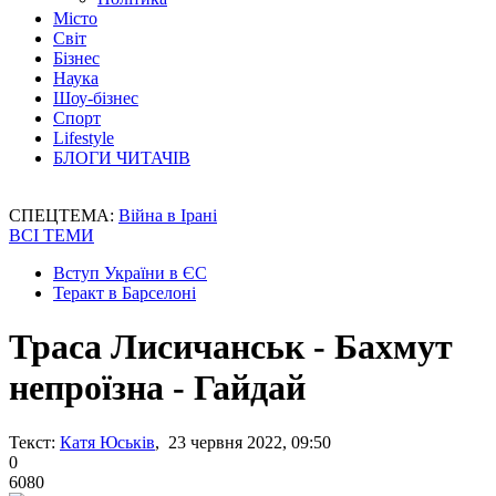
Місто
Світ
Бізнес
Наука
Шоу-бізнес
Спорт
Lifestyle
БЛОГИ ЧИТАЧІВ
СПЕЦТЕМА:
Війна в Ірані
ВСІ ТЕМИ
Вступ України в ЄС
Теракт в Барселоні
Траса Лисичанськ - Бахмут
непроїзна - Гайдай
Текст:
Катя Юськів
, 23 червня 2022, 09:50
0
6080