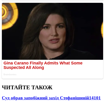
ЧИТАЙТЕ ТАКОЖ
Суд обрав запобіжний захід Стефанішиній
14101