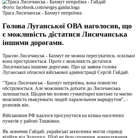
Фото: facebook.com/sergey.gaidai.loga
Траса Лисичанськ - Бахмут непроїзна
Голова Луганської ОВА наголосив, що
є можливість дістатися Лисичанська
іншими дорогами.
Трасою Лисичанськ - Бахмут не можна пересуватися, оскільки
вона прострілюється. Проте є можливість дістатися
Лисичанська іншими дорогами. Про це заявив голова
Луганської обласної військової адміністрації Сергій Гайдай.
"Траса Лисичанськ - Бахмут непроїзна, вона повністю
обстрілюється. Але можливість доїхати до Лисичанська
залишається. Щодня ми возимо гуманітарні вантажі та маємо
можливість евакуювати людей паралельним маршрутом", -
розповів він.
Військовим РФ вдалося просунутися на кілька населених
пунктів у районі Тошківки.
Як зазначив Гайдай, українські захисники могли справді
відійти від Золотого. Щоб не було оточення, командування