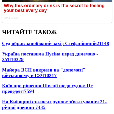
ЧИТАЙТЕ ТАКОЖ
Суд обрав запобіжний захід Стефанішиній
21148
Україна поставила Путіна перед дилемою -
ЗМІ
10329
Майора ВСП викрили на "допомозі"
військовому в СЗЧ
10317
Київ про рішення Швеції щодо судна: Це
прецедент
7594
На Київщині сталося групове зґвалтування 21-
річної дівчини
7435