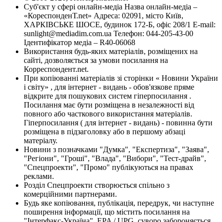
Суб'єкт у сфері онлайн-медіа Назва онлайн-медіа –
«КореспонденТ.net» Адреса: 02091, місто Київ,
ХАРКІВСЬКЕ ШОСЕ, будинок 172-Б, офіс 208/1 E-mail:
sunlight@mediadim.com.ua
Телефон: 044-205-43-00
Ідентифікатор медіа – R40-06068
Використання будь-яких матеріалів, розміщених на
сайті, дозволяється за умови посилання на
Корреспондент.net.
При копіюванні матеріалів зі сторінки « Новини України
і світу» , для інтернет - видань - обов'язкове пряме
відкрите для пошукових систем гіперпосилання .
Посилання має бути розміщена в незалежності від
повного або часткового використання матеріалів.
Гіперпосилання ( для інтернет - видань) - повинна бути
розміщена в підзаголовку або в першому абзаці
матеріалу.
Новини з позначками "Думка", "Експертиза", "Заява",
"Регіони", "Гроші", "Влада", "Вибори", "Тест-драйв",
"Спецпроекти", "Промо" публікуються на правах
реклами.
Розділ Спецпроекти створюється спільно з
комерційними партнерами.
Будь яке копіювання, публікація, передрук, чи наступне
поширення інформації, що містить посилання на
"Інтерфакс-Україна", EPA / UPG, суворо забороняється.