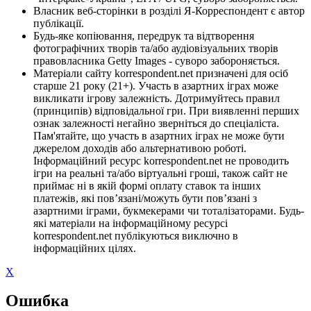
Власник веб-сторінки в розділі Я-Корреспондент є автор
публікації.
Будь-яке копіювання, передрук та відтворення
фотографічних творів та/або аудіовізуальних творів
правовласника Getty Images - суворо забороняється.
Матеріали сайту korrespondent.net призначені для осіб
старше 21 року (21+). Участь в азартних іграх може
викликати ігрову залежність. Дотримуйтесь правил
(принципів) відповідальної гри. При виявленні перших
ознак залежності негайно зверніться до спеціаліста.
Пам'ятайте, що участь в азартних іграх не може бути
джерелом доходів або альтернативою роботі.
Інформаційний ресурс korrespondent.net не проводить
ігри на реальні та/або віртуальні гроші, також сайт не
приймає ні в якій формі оплату ставок та інших
платежів, які пов’язані/можуть бути пов’язані з
азартними іграми, букмекерами чи тоталізаторами. Будь-
які матеріали на інформаційному ресурсі
korrespondent.net публікуються виключно в
інформаційних цілях.
X
Ошибка