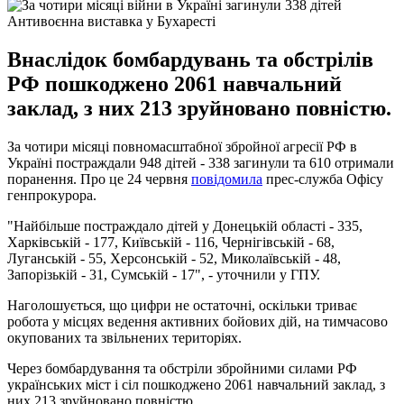
Антивоєнна виставка у Бухаресті
Внаслідок бомбардувань та обстрілів
РФ пошкоджено 2061 навчальний
заклад, з них 213 зруйновано повністю.
За чотири місяці повномасштабної збройної агресії РФ в
Україні постраждали 948 дітей - 338 загинули та 610 отримали
поранення. Про це 24 червня
повідомила
прес-служба Офісу
генпрокурора.
"Найбільше постраждало дітей у Донецькій області - 335,
Харківській - 177, Київській - 116, Чернігівській - 68,
Луганській - 55, Херсонській - 52, Миколаївській - 48,
Запорізькій - 31, Сумській - 17", - уточнили у ГПУ.
Наголошується, що цифри не остаточні, оскільки триває
робота у місцях ведення активних бойових дій, на тимчасово
окупованих та звільнених територіях.
Через бомбардування та обстріли збройними силами РФ
українських міст і сіл пошкоджено 2061 навчальний заклад, з
них 213 зруйновано повністю.