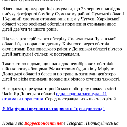
Ювенальні прокурори інформували, що 23 червня внаслідок
вибуху фосфорної бомби у Сумському районі Сумської області
13-річний хлопчик отримав опік ніг, а у Чугуєві Харківської
області через російські обстріли поранення отримали двоє
дітей дев'яти та шести років.
Під час артилерійського обстрілу Лисичанська Луганської
області було поранено дитину. Крім того, через обстріл
окупантами Волноваського району Донецької області п'ятеро
дітей загинули і стільки ж постраждали.
Також стало відомо, що внаслідок невибіркових обстрілів
військовослужбовцями РФ житлових будинків у Маріуполі
Донецької області з березня по травень загинули дев'ятеро
дітей та вісім отримали поранення різного ступеня тяжкості.
Нагадаємо, в результаті російського обстрілу пляжу в місті
Часів Яр Донецької області
одна людина загинула і 11
отримали поранення
. Серед постраждалих - шестеро дітей.
У Маріуполі окупанти створюють "путлерюгенд"
Новини від
Корреспондент.net
в Telegram. Підписуйтесь на