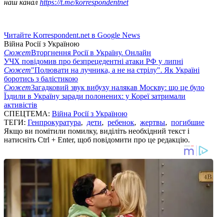
наш канал
https://t.me/korrespondentnet
Читайте Korrespondent.net в Google News
Війна Росії з Україною
Сюжет
Вторгнення Росії в Україну. Онлайн
УЧХ повідомив про безпрецедентні атаки РФ у липні
Сюжет
"Полювати на лучника, а не на стрілу". Як Україні
боротись з балістикою
Сюжет
Загадковий звук вибуху налякав Москву: що це було
Їздили в Україну заради полонених: у Кореї затримали
активістів
СПЕЦТЕМА:
Війна Росії з Україною
ТЕГИ:
Генпрокуратура
,
дети
,
ребенок
,
жертвы
,
погибшие
Якщо ви помітили помилку, виділіть необхідний текст і
натисніть Ctrl + Enter, щоб повідомити про це редакцію.