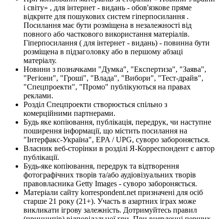
і світу» , для інтернет - видань - обов'язкове пряме
відкрите для пошукових систем гіперпосилання .
Посилання має бути розміщена в незалежності від
повного або часткового використання матеріалів.
Гіперпосилання ( для інтернет - видань) - повинна бути
розміщена в підзаголовку або в першому абзаці
матеріалу.
Новини з позначками "Думка", "Експертиза", "Заява",
"Регіони", "Гроші", "Влада", "Вибори", "Тест-драйв",
"Спецпроекти", "Промо" публікуються на правах
реклами.
Розділ Спецпроекти створюється спільно з
комерційними партнерами.
Будь яке копіювання, публікація, передрук, чи наступне
поширення інформації, що містить посилання на
"Інтерфакс-Україна", EPA / UPG, суворо забороняється.
Власник веб-сторінки в розділі Я-Корреспондент є автор
публікації.
Будь-яке копіювання, передрук та відтворення
фотографічних творів та/або аудіовізуальних творів
правовласника Getty Images - суворо забороняється.
Матеріали сайту korrespondent.net призначені для осіб
старше 21 року (21+). Участь в азартних іграх може
викликати ігрову залежність. Дотримуйтесь правил
(принципів) відповідальної гри. При виявленні перших