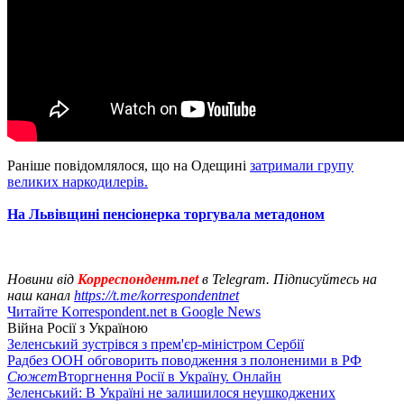
Раніше повідомлялося, що на Одещині
затримали групу
великих наркодилерів.
На Львівщині пенсіонерка торгувала метадоном
Новини від
Корреспондент.net
в Telegram. Підписуйтесь на
наш канал
https://t.me/korrespondentnet
Читайте Korrespondent.net в Google News
Війна Росії з Україною
Зеленський зустрівся з прем'єр-міністром Сербії
Радбез ООН обговорить поводження з полоненими в РФ
Сюжет
Вторгнення Росії в Україну. Онлайн
Зеленський: В Україні не залишилося неушкоджених