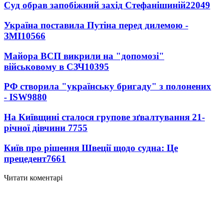
Суд обрав запобіжний захід Стефанішиній
22049
Україна поставила Путіна перед дилемою -
ЗМІ
10566
Майора ВСП викрили на "допомозі"
військовому в СЗЧ
10395
РФ створила "українську бригаду" з полонених
- ISW
9880
На Київщині сталося групове зґвалтування 21-
річної дівчини
7755
Київ про рішення Швеції щодо судна: Це
прецедент
7661
Читати коментарі