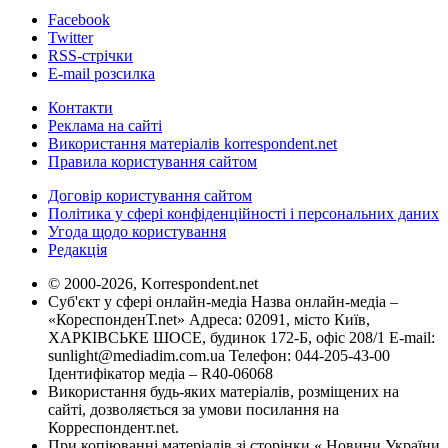
Facebook
Twitter
RSS-стрічки
E-mail розсилка
Контакти
Реклама на сайті
Використання матеріалів korrespondent.net
Правила користування сайтом
Договір користування сайтом
Політика у сфері конфіденційності і персональних даних
Угода щодо користування
Редакція
© 2000-2026, Korrespondent.net
Суб'єкт у сфері онлайн-медіа Назва онлайн-медіа –
«КореспонденТ.net» Адреса: 02091, місто Київ,
ХАРКІВСЬКЕ ШОСЕ, будинок 172-Б, офіс 208/1 E-mail:
sunlight@mediadim.com.ua
Телефон: 044-205-43-00
Ідентифікатор медіа – R40-06068
Використання будь-яких матеріалів, розміщених на
сайті, дозволяється за умови посилання на
Корреспондент.net.
При копіюванні матеріалів зі сторінки « Новини України