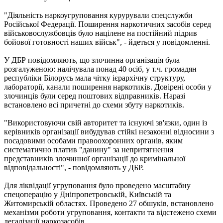
"Діяльність наркоугруповання курурували спецслужби
Російської Федерації. Поширення наркотичних засобів серед
військовослужбовців було націлене на постійний підрив
бойової готовності наших військ", - йдеться у повідомленні.
У ДБР повідомляють, що злочинна організація була
розгалуженою: налічувала понад 40 осіб, у т.ч. громадян
республіки Білорусь мала чітку ієрархічну структуру,
лабораторії, канали поширення наркотиків. Довірені особи у
злочинців були серед поштових відправників. Наразі
встановлено всі причетні до схеми збуту наркотиків.
"Використовуючи свій авторитет та існуючі зв'язки, один із
керівників організації вибудував стійкі незаконні відносини з
посадовими особами правоохоронних органів, яким
систематично платив "данину" за непритягнення
представників злочинної організації до кримінальної
відповідальності", - повідомляють у ДБР.
Для ліквідації угруповання було проведено масштабну
спецоперацію у Дніпропетровській, Київській та
Житомирській областях. Проведено 27 обшуків, встановлено
механізми роботи угруповання, контакти та відстежено схеми
легалізації наркозасобів.