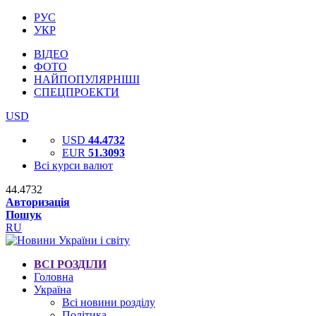
РУС
УКР
ВІДЕО
ФОТО
НАЙПОПУЛЯРНІШІ
СПЕЦПРОЕКТИ
USD
USD
44.4732
EUR
51.3093
Всі курси валют
44.4732
Авторизація
Пошук
RU
ВСІ РОЗДІЛИ
Головна
Україна
Всі новини розділу
Політика