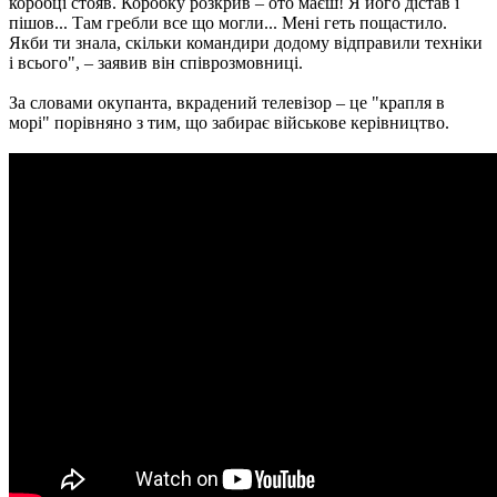
коробці стояв. Коробку розкрив – ото маєш! Я його дістав і
пішов... Там гребли все що могли... Мені геть пощастило.
Якби ти знала, скільки командири додому відправили техніки
і всього", – заявив він співрозмовниці.
За словами окупанта, вкрадений телевізор – це "крапля в
морі" порівняно з тим, що забирає військове керівництво.