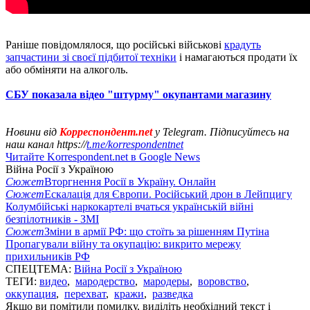
Раніше повідомлялося, що російські військові
крадуть
запчастини зі своєї підбитої техніки
і намагаються продати їх
або обміняти на алкоголь.
СБУ показала відео "штурму" окупантами магазину
Новини від
Корреспондент.net
у Telegram. Підписуйтесь на
наш канал https://
t.me/korrespondentnet
Читайте Korrespondent.net в Google News
Війна Росії з Україною
Сюжет
Вторгнення Росії в Україну. Онлайн
Сюжет
Ескалація для Європи. Російський дрон в Лейпцигу
Колумбійські наркокартелі вчаться українській війні
безпілотників - ЗМІ
Сюжет
Зміни в армії РФ: що стоїть за рішенням Путіна
Пропагували війну та окупацію: викрито мережу
прихильників РФ
СПЕЦТЕМА:
Війна Росії з Україною
ТЕГИ:
видео
,
мародерство
,
мародеры
,
воровство
,
оккупация
,
перехват
,
кражи
,
разведка
Якщо ви помітили помилку, виділіть необхідний текст і