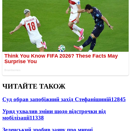
ЧИТАЙТЕ ТАКОЖ
Суд обрав запобіжний захід Стефанішиній
12845
Уряд ухвалив зміни щодо відстрочки від
мобілізації
11338
Зеленський зробив заяву про мирні