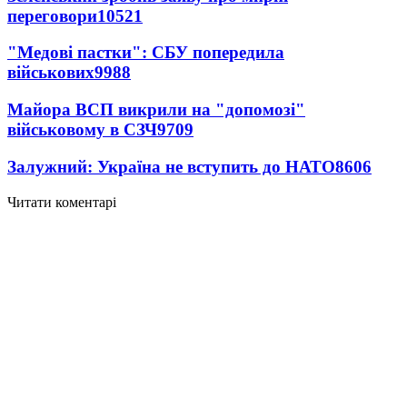
переговори
10521
"Медові пастки": СБУ попередила
військових
9988
Майора ВСП викрили на "допомозі"
військовому в СЗЧ
9709
Залужний: Україна не вступить до НАТО
8606
Читати коментарі