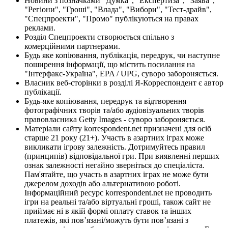
Новини з позначками "Думка", "Експертиза", "Заява",
"Регіони", "Гроші", "Влада", "Вибори", "Тест-драйв",
"Спецпроекти", "Промо" публікуються на правах
реклами.
Розділ Спецпроекти створюється спільно з
комерційними партнерами.
Будь яке копіювання, публікація, передрук, чи наступне
поширення інформації, що містить посилання на
"Інтерфакс-Україна", EPA / UPG, суворо забороняється.
Власник веб-сторінки в розділі Я-Корреспондент є автор
публікації.
Будь-яке копіювання, передрук та відтворення
фотографічних творів та/або аудіовізуальних творів
правовласника Getty Images - суворо забороняється.
Матеріали сайту korrespondent.net призначені для осіб
старше 21 року (21+). Участь в азартних іграх може
викликати ігрову залежність. Дотримуйтесь правил
(принципів) відповідальної гри. При виявленні перших
ознак залежності негайно зверніться до спеціаліста.
Пам'ятайте, що участь в азартних іграх не може бути
джерелом доходів або альтернативою роботі.
Інформаційний ресурс korrespondent.net не проводить
ігри на реальні та/або віртуальні гроші, також сайт не
приймає ні в якій формі оплату ставок та інших
платежів, які пов’язані/можуть бути пов’язані з