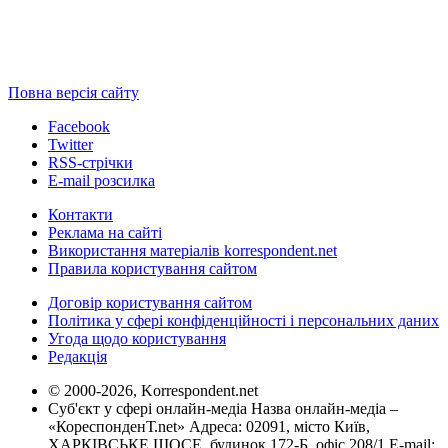
Повна версія сайту
Facebook
Twitter
RSS-стрічки
E-mail розсилка
Контакти
Реклама на сайті
Використання матеріалів korrespondent.net
Правила користування сайтом
Договір користування сайтом
Політика у сфері конфіденційності і персональних даних
Угода щодо користування
Редакція
© 2000-2026, Korrespondent.net
Суб'єкт у сфері онлайн-медіа Назва онлайн-медіа –
«КореспонденТ.net» Адреса: 02091, місто Київ,
ХАРКІВСЬКЕ ШОСЕ, будинок 172-Б, офіс 208/1 E-mail: