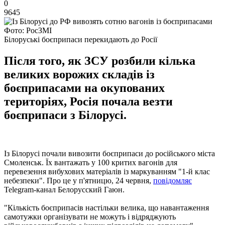
0
9645
Фото: РосЗМІ
Білоруські боєприпаси перекидають до Росії
Після того, як ЗСУ розбили кілька
великих ворожих складів із
боєприпасами на окупованих
територіях, Росія почала везти
боєприпаси з Білорусі.
Із Білорусі почали вивозити боєприпаси до російського міста
Смоленськ. Їх вантажать у 100 критих вагонів для
перевезення вибухових матеріалів із маркуванням "1-й клас
небезпеки". Про це у п'ятницю, 24 червня,
повідомляє
Telegram-канал Белорусский Гаюн.
"Кількість боєприпасів настільки велика, що навантаження
самотужки організувати не можуть і відряджують