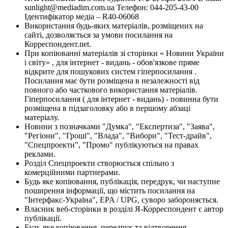
sunlight@mediadim.com.ua
Телефон: 044-205-43-00
Ідентифікатор медіа – R40-06068
Використання будь-яких матеріалів, розміщених на
сайті, дозволяється за умови посилання на
Корреспондент.net.
При копіюванні матеріалів зі сторінки « Новини України
і світу» , для інтернет - видань - обов'язкове пряме
відкрите для пошукових систем гіперпосилання .
Посилання має бути розміщена в незалежності від
повного або часткового використання матеріалів.
Гіперпосилання ( для інтернет - видань) - повинна бути
розміщена в підзаголовку або в першому абзаці
матеріалу.
Новини з позначками "Думка", "Експертиза", "Заява",
"Регіони", "Гроші", "Влада", "Вибори", "Тест-драйв",
"Спецпроекти", "Промо" публікуються на правах
реклами.
Розділ Спецпроекти створюється спільно з
комерційними партнерами.
Будь яке копіювання, публікація, передрук, чи наступне
поширення інформації, що містить посилання на
"Інтерфакс-Україна", EPA / UPG, суворо забороняється.
Власник веб-сторінки в розділі Я-Корреспондент є автор
публікації.
Будь-яке копіювання, передрук та відтворення