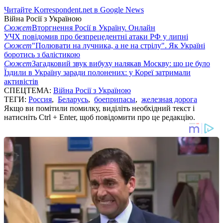
Читайте Korrespondent.net в Google News
Війна Росії з Україною
Сюжет
Вторгнення Росії в Україну. Онлайн
УЧХ повідомив про безпрецедентні атаки РФ у липні
Сюжет
"Полювати на лучника, а не на стрілу". Як Україні
боротись з балістикою
Сюжет
Загадковий звук вибуху налякав Москву: що це було
Їздили в Україну заради полонених: у Кореї затримали
активістів
СПЕЦТЕМА:
Війна Росії з Україною
ТЕГИ:
Россия
,
Беларусь
,
боеприпасы
,
железная дорога
Якщо ви помітили помилку, виділіть необхідний текст і
натисніть Ctrl + Enter, щоб повідомити про це редакцію.