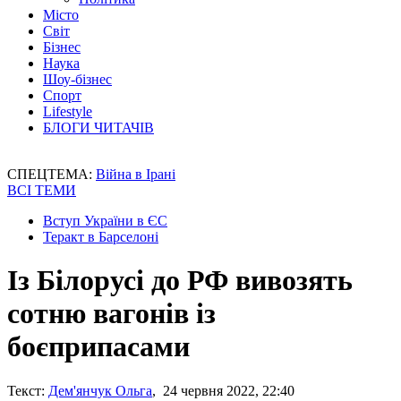
Місто
Світ
Бізнес
Наука
Шоу-бізнес
Спорт
Lifestyle
БЛОГИ ЧИТАЧІВ
СПЕЦТЕМА:
Війна в Ірані
ВСІ ТЕМИ
Вступ України в ЄС
Теракт в Барселоні
Із Білорусі до РФ вивозять
сотню вагонів із
боєприпасами
Текст:
Дем'янчук Ольга
, 24 червня 2022, 22:40