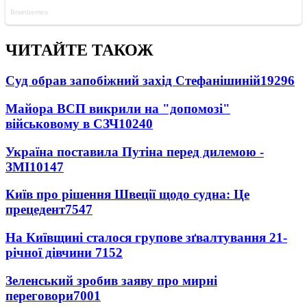
ЧИТАЙТЕ ТАКОЖ
Суд обрав запобіжний захід Стефанішиній
19296
Майора ВСП викрили на "допомозі"
військовому в СЗЧ
10240
Україна поставила Путіна перед дилемою -
ЗМІ
10147
Київ про рішення Швеції щодо судна: Це
прецедент
7547
На Київщині сталося групове зґвалтування 21-
річної дівчини
7152
Зеленський зробив заяву про мирні
переговори
7001