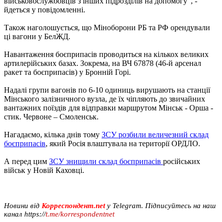
військовослужбовців з інших підрозділів на допомогу", -
йдеться у повідомленні.
Також наголошується, що Міноборони РБ та РФ орендували
ці вагони у БелЖД.
Навантаження боєприпасів проводиться на кількох великих
артилерійських базах. Зокрема, на ВЧ 67878 (46-й арсенал
ракет та боєприпасів) у Бронній Горі.
Надалі групи вагонів по 6-10 одиниць вирушають на станції
Мінського залізничного вузла, де їх чіпляють до звичайних
вантажних поїздів для відправки маршрутом Мінськ - Орша -
стик. Червоне – Смоленськ.
Нагадаємо, кілька днів тому
ЗСУ розбили величезний склад
боєприпасів
, який Росія влаштувала на території ОРДЛО.
А перед цим
ЗСУ знищили склад боєприпасів
російських
військ у Новій Каховці.
Новини від
Корреспондент.net
у Telegram. Підписуйтесь на наш
канал https://
t.me/korrespondentnet