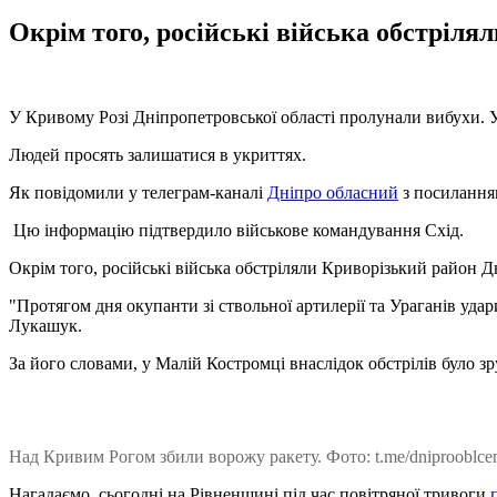
Окрім того, російські війська обстріля
У Кривому Розі Дніпропетровської області пролунали вибухи. У
Людей просять залишатися в укриттях.
Як повідомили у телеграм-каналі
Дніпро обласний
з посиланням
Цю інформацію підтвердило військове командування Схід.
Окрім того, російські війська обстріляли Криворізький район Дн
"Протягом дня окупанти зі ствольної артилерії та Ураганів уд
Лукашук.
За його словами, у Малій Костромці внаслідок обстрілів було 
Над Кривим Рогом збили ворожу ракету. Фото: t.me/dniprooblcen
Нагадаємо, сьогодні на Рівненщині під час повітряної тривоги