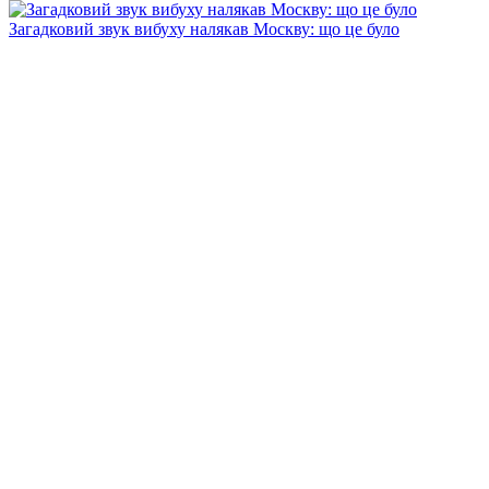
Загадковий звук вибуху налякав Москву: що це було