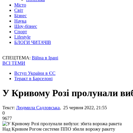
Місто
Світ
Бізнес
Наука
Шоу-бізнес
Спорт
Lifestyle
БЛОГИ ЧИТАЧІВ
СПЕЦТЕМА:
Війна в Ірані
ВСІ ТЕМИ
Вступ України в ЄС
Теракт в Барселоні
У Кривому Розі пролунали виб
Текст:
Людмила Садловська
, 25 червня 2022, 21:55
0
9677
Над Кривим Рогом системи ППО збили ворожу ракету