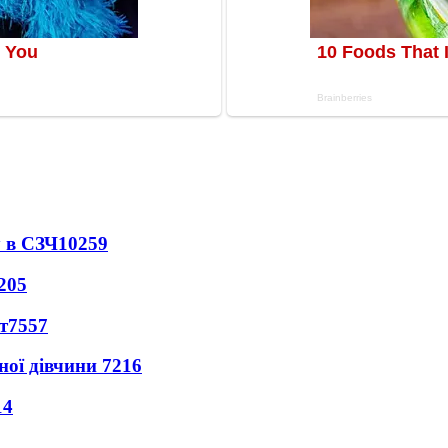
 в СЗЧ
10259
205
т
7557
ної дівчини
7216
14