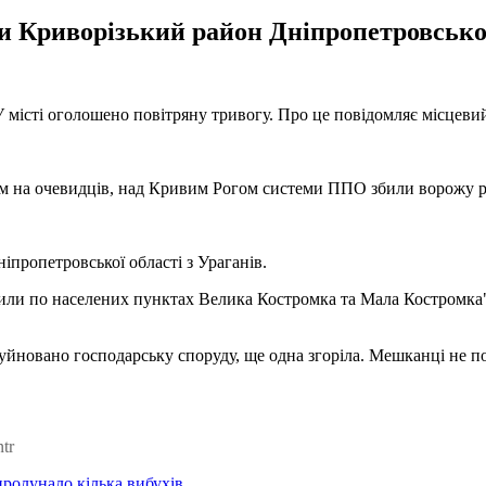
ли Криворізький район Дніпропетровської
 місті оголошено повітряну тривогу. Про це повідомляє місцевий
 на очевидців, над Кривим Рогом системи ППО збили ворожу раке
іпропетровської області з Ураганів.
арили по населених пунктах Велика Костромка та Мала Костромка"
зруйновано господарську споруду, ще одна згоріла. Мешканці не п
tr
пролунало кілька вибухів
.