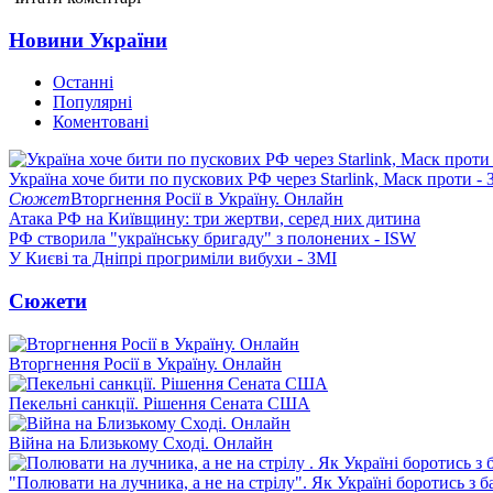
Новини України
Останні
Популярні
Коментовані
Україна хоче бити по пускових РФ через Starlink, Маск проти - 
Сюжет
Вторгнення Росії в Україну. Онлайн
Атака РФ на Київщину: три жертви, серед них дитина
РФ створила "українську бригаду" з полонених - ISW
У Києві та Дніпрі прогриміли вибухи - ЗМІ
Сюжети
Вторгнення Росії в Україну. Онлайн
Пекельні санкції. Рішення Сената США
Війна на Близькому Сході. Онлайн
"Полювати на лучника, а не на стрілу". Як Україні боротись з 