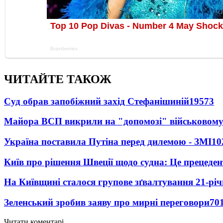
ЧИТАЙТЕ ТАКОЖ
Суд обрав запобіжний захід Стефанішиній
19573
Майора ВСП викрили на "допомозі" військовому
Україна поставила Путіна перед дилемою - ЗМІ
10
Київ про рішення Швеції щодо судна: Це прецеден
На Київщині сталося групове зґвалтування 21-річ
Зеленський зробив заяву про мирні переговори
70
Читати коментарі