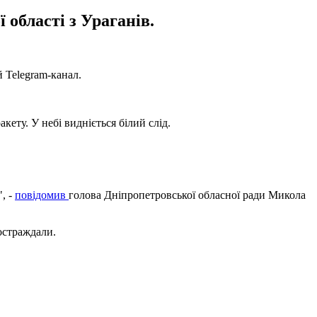
 області з Ураганів.
 Telegram-канал.
ту. У небі видніється білий слід.
, -
повідомив
голова Дніпропетровської обласної ради Микола
остраждали.