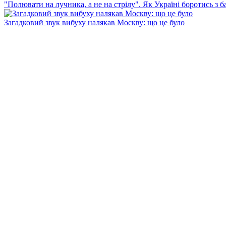
"Полювати на лучника, а не на стрілу". Як Україні боротись з 
Загадковий звук вибуху налякав Москву: що це було