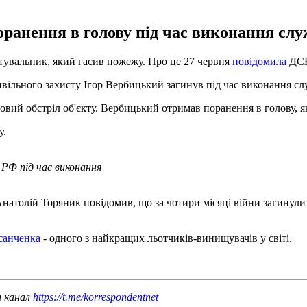
ранення в голову під час виконання служ
ятувальник, який гасив пожежу. Про це 27 червня
повідомила
ДСН
ивільного захисту Ігор Вербицький загинув під час виконання сл
вий обстріл об'єкту. Вербицький отримав поранення в голову, я
у.
РФ під час виконання
атолій Торяник повідомив, що за чотири місяці війни загинули п
санченка
- одного з найкращих льотчиків-винищувачів у світі.
ш канал
https://t.me/korrespondentnet