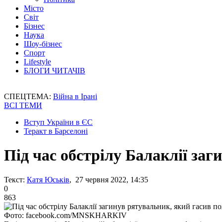
Місто
Світ
Бізнес
Наука
Шоу-бізнес
Спорт
Lifestyle
БЛОГИ ЧИТАЧІВ
СПЕЦТЕМА:
Війна в Ірані
ВСІ ТЕМИ
Вступ України в ЄС
Теракт в Барселоні
Під час обстрілу Балаклії за
Текст:
Катя Юськів
, 27 червня 2022, 14:35
0
863
Фото: facebook.com/MNSKHARKIV