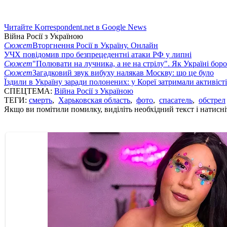
Читайте Korrespondent.net в Google News
Війна Росії з Україною
Сюжет
Вторгнення Росії в Україну. Онлайн
УЧХ повідомив про безпрецедентні атаки РФ у липні
Сюжет
"Полювати на лучника, а не на стрілу". Як Україні бор
Сюжет
Загадковий звук вибуху налякав Москву: що це було
Їздили в Україну заради полонених: у Кореї затримали активіст
СПЕЦТЕМА:
Війна Росії з Україною
ТЕГИ:
смерть
,
Харьковская область
,
фото
,
спасатель
,
обстрел
Якщо ви помітили помилку, виділіть необхідний текст і натисніт