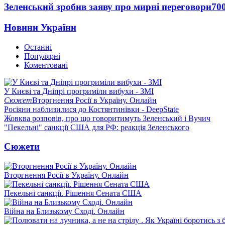
Зеленський зробив заяву про мирні переговори
70
Новини України
Останні
Популярні
Коментовані
У Києві та Дніпрі прогриміли вибухи - ЗМІ
Сюжет
Вторгнення Росії в Україну. Онлайн
Росіяни наблизилися до Костянтинівки - DeepState
Жовква розповів, про що говоритимуть Зеленський і Вучич
"Пекельні" санкції США для РФ: реакція Зеленського
Сюжети
Вторгнення Росії в Україну. Онлайн
Пекельні санкції. Рішення Сената США
Війна на Близькому Сході. Онлайн