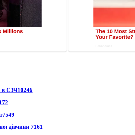
 в СЗЧ
10246
172
т
7549
ної дівчини
7161