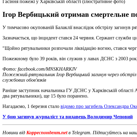
Гасіння пожежі у Харківській області (ілюстративне фото)
Ігор Вербицький отримав смертельне по
У тимчасово окупованій Балаклії внаслідок обстрілу загинув р
Зазначається, що інцидент стався 24 червня. Сержант служби ц
"Щойно рятувальники розпочали ліквідацію вогню, стався черго
Пожежному було 39 років, він служив у лавах ДСНС з 2003 рок
Фото: facebook.com/MNSKHARKIV
Пожежний-рятувальник Ігор Вербицький загинув через обстріл 
службових обов'язків
Раніше заступник начальника ГУ ДСНС у Харківській області Ан
два рятувальники), ще 15 було поранено.
Нагадаємо, 1 березня стало
відомо про загибель Олександра Ок
У бою загинув журналіст та видавець Володимир Чеповий
Новини від
Корреспондент.net
в Telegram. Підписуйтесь на на