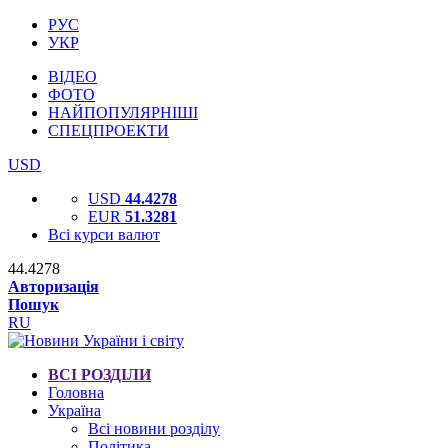
РУС
УКР
ВІДЕО
ФОТО
НАЙПОПУЛЯРНІШІ
СПЕЦПРОЕКТИ
USD
USD
44.4278
EUR
51.3281
Всі курси валют
44.4278
Авторизація
Пошук
RU
ВСІ РОЗДІЛИ
Головна
Україна
Всі новини розділу
Політика