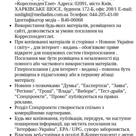
«КореспонденТ.net» Адреса: 02091, місто Київ,
ХАРКІВСЬКЕ ШОСЕ, будинок 172-Б, офіс 208/1 E-mail:
sunlight@mediadim.com.ua
Телефон: 044-205-43-00
Ідентифікатор медіа – R40-06068
Використання будь-яких матеріалів, розміщених на
сайті, дозволяється за умови посилання на
Корреспондент.net.
При копіюванні матеріалів зі сторінки « Новини України
і світу» , для інтернет - видань - обов'язкове пряме
відкрите для пошукових систем гіперпосилання .
Посилання має бути розміщена в незалежності від
повного або часткового використання матеріалів.
Гіперпосилання ( для інтернет - видань) - повинна бути
розміщена в підзаголовку або в першому абзаці
матеріалу.
Новини з позначками "Думка", "Експертиза", "Заява",
"Регіони", "Гроші", "Влада", "Вибори", "Тест-драйв",
"Спецпроекти", "Промо" публікуються на правах
реклами.
Розділ Спецпроекти створюється спільно з
комерційними партнерами.
Будь яке копіювання, публікація, передрук, чи наступне
поширення інформації, що містить посилання на
"Інтерфакс-Україна", EPA / UPG, суворо забороняється.
Власник веб-сторінки в розділі Я-Корреспондент є автор