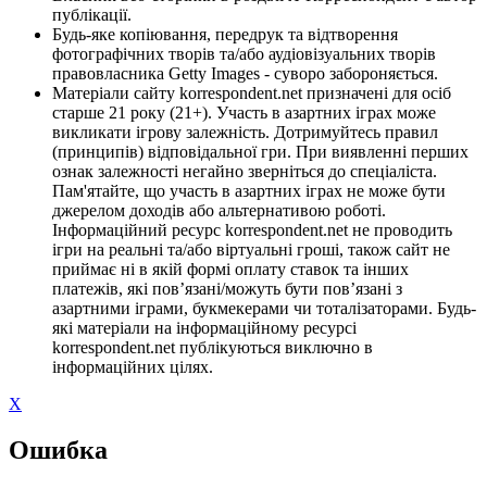
публікації.
Будь-яке копіювання, передрук та відтворення
фотографічних творів та/або аудіовізуальних творів
правовласника Getty Images - суворо забороняється.
Матеріали сайту korrespondent.net призначені для осіб
старше 21 року (21+). Участь в азартних іграх може
викликати ігрову залежність. Дотримуйтесь правил
(принципів) відповідальної гри. При виявленні перших
ознак залежності негайно зверніться до спеціаліста.
Пам'ятайте, що участь в азартних іграх не може бути
джерелом доходів або альтернативою роботі.
Інформаційний ресурс korrespondent.net не проводить
ігри на реальні та/або віртуальні гроші, також сайт не
приймає ні в якій формі оплату ставок та інших
платежів, які пов’язані/можуть бути пов’язані з
азартними іграми, букмекерами чи тоталізаторами. Будь-
які матеріали на інформаційному ресурсі
korrespondent.net публікуються виключно в
інформаційних цілях.
X
Ошибка