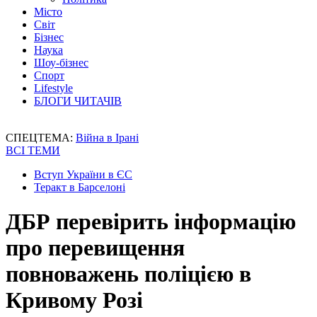
Місто
Світ
Бізнес
Наука
Шоу-бізнес
Спорт
Lifestyle
БЛОГИ ЧИТАЧІВ
СПЕЦТЕМА:
Війна в Ірані
ВСІ ТЕМИ
Вступ України в ЄС
Теракт в Барселоні
ДБР перевірить інформацію
про перевищення
повноважень поліцією в
Кривому Розі