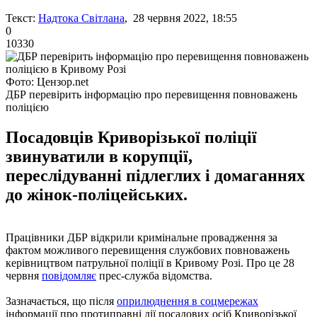
Текст:
Надтока Світлана
, 28 червня 2022, 18:55
0
10330
Фото: Цензор.net
ДБР перевірить інформацію про перевищення повноважень
поліцією
Посадовців Криворізької поліції
звинуватили в корупції,
переслідуванні підлеглих і домаганнях
до жінок-поліцейських.
Працівники ДБР відкрили кримінальне провадження за
фактом можливого перевищення службових повноважень
керівництвом патрульної поліції в Кривому Розі. Про це 28
червня
повідомляє
прес-служба відомства.
Зазначається, що після
оприлюднення в соцмережах
інформації про протиправні дії посадових осіб Криворізької