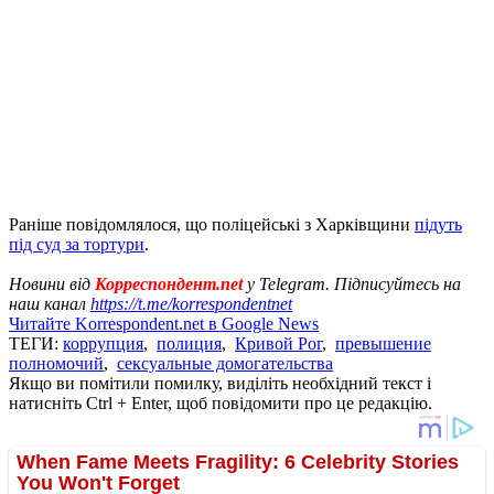
Раніше повідомлялося, що поліцейські з Харківщини
підуть
під суд за тортури
.
Новини від
Корреспондент.net
у Telegram. Підписуйтесь на
наш канал
https://t.me/korrespondentnet
Читайте Korrespondent.net в Google News
ТЕГИ:
коррупция
,
полиция
,
Кривой Рог
,
превышение
полномочий
,
сексуальные домогательства
Якщо ви помітили помилку, виділіть необхідний текст і
натисніть Ctrl + Enter, щоб повідомити про це редакцію.