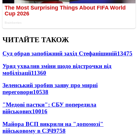
ЧИТАЙТЕ ТАКОЖ
Суд обрав запобіжний захід Стефанішиній
13475
Уряд ухвалив зміни щодо відстрочки від
мобілізації
11360
Зеленський зробив заяву про мирні
переговори
10538
"Медові пастки": СБУ попередила
військових
10016
Майора ВСП викрили на "допомозі"
військовому в СЗЧ
9758