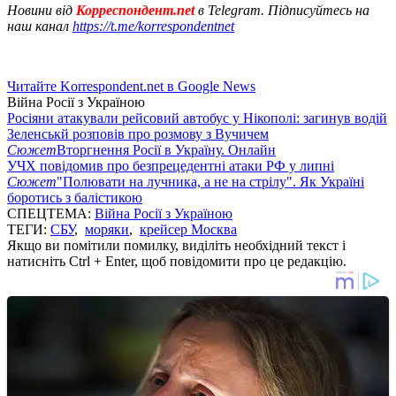
Новини від
Корреспондент.net
в Telegram. Підписуйтесь на
наш канал
https://t.me/korrespondentnet
Читайте Korrespondent.net в Google News
Війна Росії з Україною
Росіяни атакували рейсовий автобус у Нікополі: загинув водій
Зеленськй розповів про розмову з Вучичем
Сюжет
Вторгнення Росії в Україну. Онлайн
УЧХ повідомив про безпрецедентні атаки РФ у липні
Сюжет
"Полювати на лучника, а не на стрілу". Як Україні
боротись з балістикою
СПЕЦТЕМА:
Війна Росії з Україною
ТЕГИ:
СБУ
,
моряки
,
крейсер Москва
Якщо ви помітили помилку, виділіть необхідний текст і
натисніть Ctrl + Enter, щоб повідомити про це редакцію.