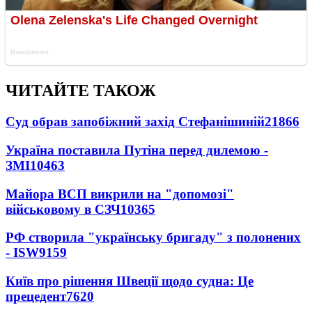
ЧИТАЙТЕ ТАКОЖ
Суд обрав запобіжний захід Стефанішиній
21866
Україна поставила Путіна перед дилемою -
ЗМІ
10463
Майора ВСП викрили на "допомозі"
військовому в СЗЧ
10365
РФ створила "українську бригаду" з полонених
- ISW
9159
Київ про рішення Швеції щодо судна: Це
прецедент
7620