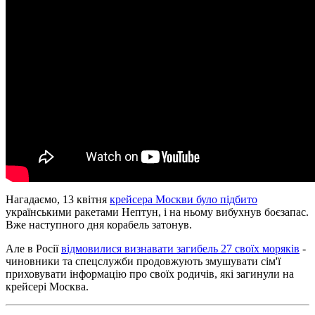
Нагадаємо, 13 квітня
крейсера Москви було підбито
українськими ракетами Нептун, і на ньому вибухнув боєзапас.
Вже наступного дня корабель затонув.
Але в Росії
відмовилися визнавати загибель 27 своїх моряків
-
чиновники та спецслужби продовжують змушувати сім'ї
приховувати інформацію про своїх родичів, які загинули на
крейсері Москва.