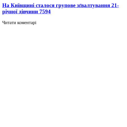
На Київщині сталося групове зґвалтування 21-
річної дівчини
7594
Читати коментарі