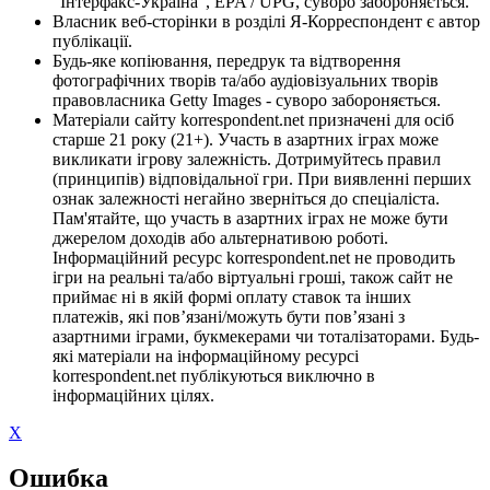
"Інтерфакс-Україна", EPA / UPG, суворо забороняється.
Власник веб-сторінки в розділі Я-Корреспондент є автор
публікації.
Будь-яке копіювання, передрук та відтворення
фотографічних творів та/або аудіовізуальних творів
правовласника Getty Images - суворо забороняється.
Матеріали сайту korrespondent.net призначені для осіб
старше 21 року (21+). Участь в азартних іграх може
викликати ігрову залежність. Дотримуйтесь правил
(принципів) відповідальної гри. При виявленні перших
ознак залежності негайно зверніться до спеціаліста.
Пам'ятайте, що участь в азартних іграх не може бути
джерелом доходів або альтернативою роботі.
Інформаційний ресурс korrespondent.net не проводить
ігри на реальні та/або віртуальні гроші, також сайт не
приймає ні в якій формі оплату ставок та інших
платежів, які пов’язані/можуть бути пов’язані з
азартними іграми, букмекерами чи тоталізаторами. Будь-
які матеріали на інформаційному ресурсі
korrespondent.net публікуються виключно в
інформаційних цілях.
X
Ошибка