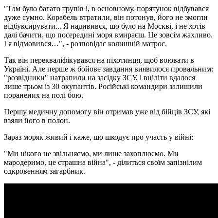
"Там було багато трупів і, в основному, порятунок відбувався
дуже сумно. Корабель втратили, він потонув, його не змогли
відбуксирувати... Я надивився, що було на Москві, і не хотів
далі бачити, що посередині моря вмираєш. Це зовсім жахливо.
І я відмовився…", - розповідає колишній матрос.
Так він перекваліфікувався на піхотинця, щоб воювати в
Україні. Але перше ж бойове завдання виявилося провальним:
"розвідники" натрапили на засідку ЗСУ, і вціліти вдалося
лише трьом із 30 окупантів. Російські командири залишили
поранених на полі бою.
Першу медичну допомогу він отримав уже від бійців ЗСУ, які
взяли його в полон.
Зараз моряк живий і каже, що шкодує про участь у війні:
"Ми нікого не звільняємо, ми лише захоплюємо. Ми
мародеримо, це страшна війна", - ділиться своїм запізнілим
одкровенням загарбник.