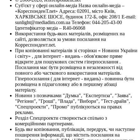
Суб'єкт у сфері онлайн-медіа Назва онлайн-медіа –
«КореспонденТ.net» Адреса: 02091, місто Київ,
ХАРКІВСЬКЕ ШОСЕ, будинок 172-Б, офіс 208/1 E-mail:
sunlight@mediadim.com.ua
Телефон: 044-205-43-00
Ідентифікатор медіа – R40-06068
Використання будь-яких матеріалів, розміщених на
сайті, дозволяється за умови посилання на
Корреспондент.net.
При копіюванні матеріалів зі сторінки « Новини України
і світу» , для інтернет - видань - обов'язкове пряме
відкрите для пошукових систем гіперпосилання .
Посилання має бути розміщена в незалежності від
повного або часткового використання матеріалів.
Гіперпосилання ( для інтернет - видань) - повинна бути
розміщена в підзаголовку або в першому абзаці
матеріалу.
Новини з позначками "Думка", "Експертиза", "Заява",
"Регіони", "Гроші", "Влада", "Вибори", "Тест-драйв",
"Спецпроекти", "Промо" публікуються на правах
реклами.
Розділ Спецпроекти створюється спільно з
комерційними партнерами.
Будь яке копіювання, публікація, передрук, чи наступне
поширення інформації, що містить посилання на