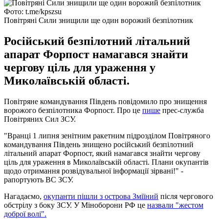
Фото: t.me/kpszsu
Повітряні Сили знищили ще один ворожий безпілотник
Російський безпілотний літальний
апарат Форпост намагався знайти
чергову ціль для ураження у
Миколаївській області.
Повітряне командування Південь повідомило про знищення
ворожого безпілотника Форпост. Про це
пише
прес-служба
Повітряних Сил ЗСУ.
"Вранці 1 липня зенітним ракетним підрозділом Повітряного
командування Південь знищено російський безпілотний
літальний апарат Форпост, який намагався знайти чергову
ціль для ураження в Миколаївській області. Плани окупантів
щодо отримання розвідувальної інформації зірвані!" -
рапортують ВС ЗСУ.
Нагадаємо,
окупанти пішли з острова Зміїний
після чергового
обстрілу з боку ЗСУ. У Міноборони РФ це
назвали "жестом
доброї волі".