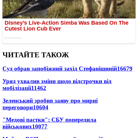
ЧИТАЙТЕ ТАКОЖ
Суд обрав запобіжний захід Стефанішиній
16679
Уряд ухвалив зміни щодо відстрочки від
мобілізації
11462
Зеленський зробив заяву про мирні
переговори
10604
"Медові пастки": СБУ попередила
військових
10077