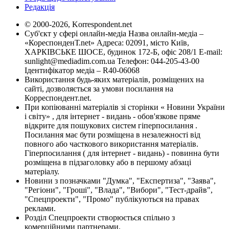
Редакція
© 2000-2026, Korrespondent.net
Суб'єкт у сфері онлайн-медіа Назва онлайн-медіа –
«КореспонденТ.net» Адреса: 02091, місто Київ,
ХАРКІВСЬКЕ ШОСЕ, будинок 172-Б, офіс 208/1 E-mail:
sunlight@mediadim.com.ua
Телефон: 044-205-43-00
Ідентифікатор медіа – R40-06068
Використання будь-яких матеріалів, розміщених на
сайті, дозволяється за умови посилання на
Корреспондент.net.
При копіюванні матеріалів зі сторінки « Новини України
і світу» , для інтернет - видань - обов'язкове пряме
відкрите для пошукових систем гіперпосилання .
Посилання має бути розміщена в незалежності від
повного або часткового використання матеріалів.
Гіперпосилання ( для інтернет - видань) - повинна бути
розміщена в підзаголовку або в першому абзаці
матеріалу.
Новини з позначками "Думка", "Експертиза", "Заява",
"Регіони", "Гроші", "Влада", "Вибори", "Тест-драйв",
"Спецпроекти", "Промо" публікуються на правах
реклами.
Розділ Спецпроекти створюється спільно з
комерційними партнерами.