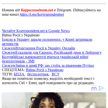
Новини від
Корреспондент.net
в Telegram. Підписуйтесь на
наш канал
https://t.me/korrespondentnet
Читайте Korrespondent.net в Google News
Війна Росії з Україною
Їздили в Україну заради полонених: у Кореї затримали
активістів
Сюжет
Вторгнення Росії в Україну. Онлайн
Сюжет
Ескалація для Європи. Російський дрон в Лейпцигу
Колумбійські наркокартелі вчаться українській війні
безпілотників - ЗМІ
Сюжет
Зміни в армії РФ: що стоїть за рішенням Путіна
СПЕЦТЕМА:
Війна Росії з Україною
ТЕГИ:
БПЛА
,
беспилотник
,
ВСУ
Якщо ви помітили помилку, виділіть необхідний текст і
натисніть Ctrl + Enter, щоб повідомити про це редакцію.