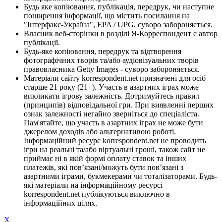
Будь яке копіювання, публікація, передрук, чи наступне
поширення інформації, що містить посилання на
"Інтерфакс-Україна", EPA / UPG, суворо забороняється.
Власник веб-сторінки в розділі Я-Корреспондент є автор
публікації.
Будь-яке копіювання, передрук та відтворення
фотографічних творів та/або аудіовізуальних творів
правовласника Getty Images - суворо забороняється.
Матеріали сайту korrespondent.net призначені для осіб
старше 21 року (21+). Участь в азартних іграх може
викликати ігрову залежність. Дотримуйтесь правил
(принципів) відповідальної гри. При виявленні перших
ознак залежності негайно зверніться до спеціаліста.
Пам'ятайте, що участь в азартних іграх не може бути
джерелом доходів або альтернативою роботі.
Інформаційний ресурс korrespondent.net не проводить
ігри на реальні та/або віртуальні гроші, також сайт не
приймає ні в якій формі оплату ставок та інших
платежів, які пов’язані/можуть бути пов’язані з
азартними іграми, букмекерами чи тоталізаторами. Будь-
які матеріали на інформаційному ресурсі
korrespondent.net публікуються виключно в
інформаційних цілях.
X